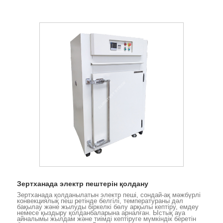
Зертханада электр пештерін қолдану
Зертханада қолданылатын электр пеші, сондай-ақ мәжбүрлі
конвекциялық пеш ретінде белгілі, температураны дәл
бақылау және жылуды біркелкі бөлу арқылы кептіру, емдеу
немесе қыздыру қолданбаларына арналған. Ыстық ауа
айналымы жылдам және тиімді кептіруге мүмкіндік беретін