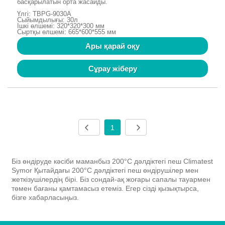
басқарылатын орта жасайды.
Үлгі: TBPG-9030A
Сыйымдылығы: 30л
Ішкі өлшемі: 320*320*300 мм
Сыртқы өлшемі: 665*600*555 мм
Ары қарай оқу
Сұрау жіберу
1
Біз өндіруде кәсіби маманбыз 200°C дәлдіктегі пеш Climatest
Symor Қытайдағы 200°C дәлдіктегі пеш өндірушілер мен
жеткізушілердің бірі. Біз сондай-ақ жоғары сапалы тауармен
төмен бағаны қамтамасыз етеміз. Егер сізді қызықтырса,
бізге хабарласыңыз.