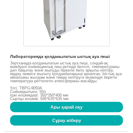
Лабораторияда қолданылатын ыстық ауа пеші
Зертханада қолданылатын ыстық ауа пеші, сондай-ақ
мәжбүрлі конвекциялық пеш ретінде белгілі, температураны
дәл бақылау және жылуды біркелкі бөлу арқылы кептіру,
емдеу немесе жылыту қолданбаларына арналған. Ыстық ауа
айналымы жылдам және тиімді кептіруге мүмкіндік беретін
температура реттелетін атмосфераны жасайды.
Үлгі: TBPG-9050A
Сыйымдылығы: 50л
Ішкі өлшемдері: 350*350*400 мм
Сыртқы өлшемі: 695*635*635 мм
Ары қарай оқу
Сұрау жіберу