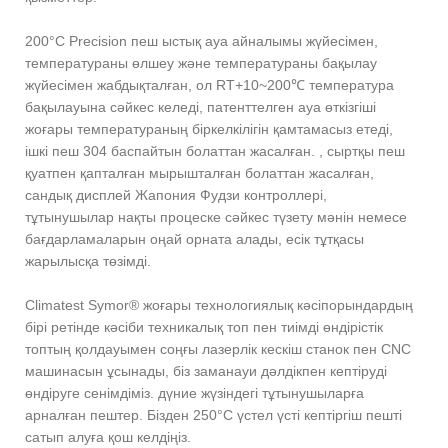
200°C Precision пеш ыстық ауа айналымы жүйесімен,
температураны өлшеу және температураны бақылау
жүйесімен жабдықталған, ол RT+10~200℃ температура
бақылауына сәйкес келеді, патенттелген ауа өткізгіші
жоғары температураның біркелкілігін қамтамасыз етеді,
ішкі пеш 304 баспайтын болаттан жасалған. , сыртқы пеш
қуатпен қапталған мырышталған болаттан жасалған,
сандық дисплей Жапония Фудзи контроллері,
тұтынушылар нақты процеске сәйкес түзету мәнін немесе
бағдарламаларын оңай орната алады, есік тұтқасы
жарылысқа төзімді.
Climatest Symor® жоғары технологиялық кәсіпорындардың
бірі ретінде кәсіби техникалық топ пен тиімді өндірістік
топтың қолдауымен соңғы лазерлік кескіш станок пен CNC
машинасын ұсынады, біз заманауи дәлдікпен кептіруді
өндіруге сенімдіміз. дүние жүзіндегі тұтынушыларға
арналған пештер. Бізден 250°C үстел үсті кептіргіш пешті
сатып алуға қош келдіңіз.