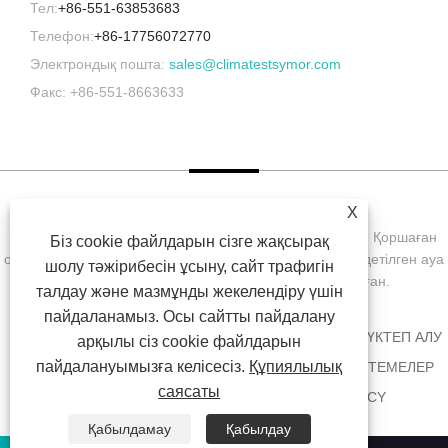
Тел:
+86-551-63853683
Телефон:
+86-17756072770
Электрондық пошта:
sales@climatestsymor.com
Факс: +86-551-8663633
X
Copyright © 2022 Symor Instrument Equipment Co., Ltd. Қоршаған
Біз cookie файлдарын сізге жақсырақ
ортаны сынау камерасы, электронды құрғақ шкаф, тездетілген ауа
шолу тәжірибесін ұсыну, сайт трафигін
райы сынақ камерасы Барлық құқықтар қорғалған.
талдау және мазмұнды жекелендіру үшін
пайдаланамыз. Осы сайтты пайдалану
ҮЙ
БІЗ ТУРАЛЫ
ӨНІМДЕР
ЖАҢАЛЫҚТАР
ЖҮКТЕП АЛУ
арқылы сіз cookie файлдарын
пайдалануымызға келісесіз.
Құпиялылық
СҰРАУ ЖІБЕРУ
БІЗБЕН ХАБАРЛАСЫҢЫЗ
СІЛТЕМЕЛЕР
саясаты
SITEMAP
RSS
XML
PRIVACY POLICY
Қабылдамау
Қабылдау