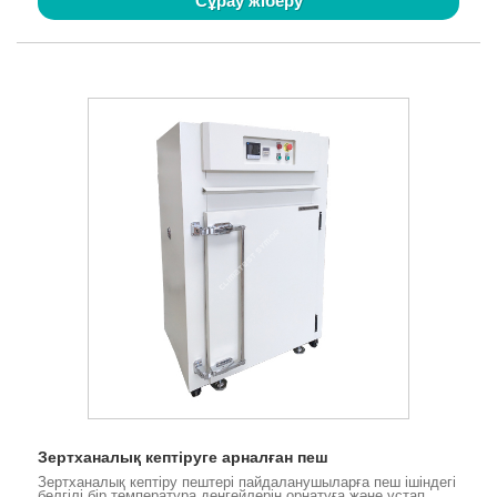
Сұрау жіберу
Зертханалық кептіруге арналған пеш
Зертханалық кептіру пештері пайдаланушыларға пеш ішіндегі
белгілі бір температура деңгейлерін орнатуға және ұстап