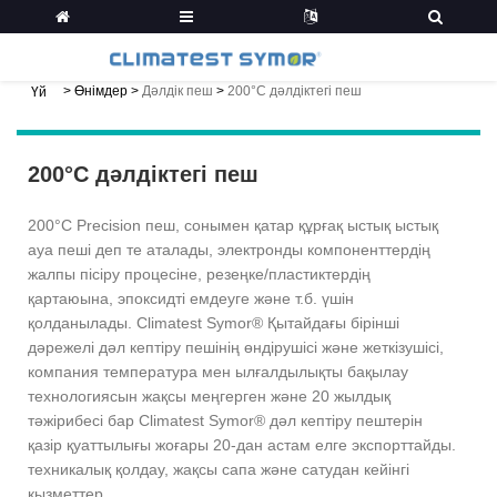
>
Өнімдер
>
Дәлдік пеш
>
200°C дәлдіктегі пеш
Үй
200°C дәлдіктегі пеш
200°C Precision пеш, сонымен қатар құрғақ ыстық ыстық
ауа пеші деп те аталады, электронды компоненттердің
жалпы пісіру процесіне, резеңке/пластиктердің
қартаюына, эпоксидті емдеуге және т.б. үшін
қолданылады. Climatest Symor® Қытайдағы бірінші
дәрежелі дәл кептіру пешінің өндірушісі және жеткізушісі,
компания температура мен ылғалдылықты бақылау
технологиясын жақсы меңгерген және 20 жылдық
тәжірибесі бар Climatest Symor® дәл кептіру пештерін
қазір қуаттылығы жоғары 20-дан астам елге экспорттайды.
техникалық қолдау, жақсы сапа және сатудан кейінгі
қызметтер.