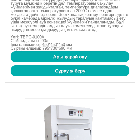
тұруға мүмкіндік беретін дәл температураны бақылау
жүйелерімен жабдықталған, температура диапазондары
қоршаған орта температурасынан 200°C немесе одан
жоғарыға дейін өзгереді. Зертханалық кептіру пештері әдетте
бүкіл камерада біркелкі жылудың таралуын қамтамасыз ету
үшін мәжбүрлі ауа конвекция жүйелерін пайдаланады. Бұл
ыстық нүктелердің алдын алуға көмектеседі және тұрақты
пісіруді немесе қыздыруды қамтамасыз етеді.
Үлгі: TBPG-9100A
Сыйымдылығы: 90л
Ішкі өлшемдері: 450*450*450 мм
Сыртқы өлшемі: 795*730*690 мм
Ары қарай оқу
Сұрау жіберу