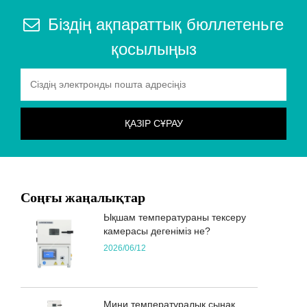
Біздің ақпараттық бюллетеньге
қосылыңыз
Соңғы жаңалықтар
Ықшам температураны тексеру
камерасы дегеніміз не?
2026/06/12
Мини температуралық сынақ