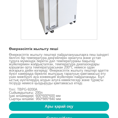
Өнеркәсіптік жылыту пеші
Өнеркәсіптік жылыту пештері пайдаланушыларға пеш ішіндегі
белгілі бір температура деңгейлерін орнатуға және ұстап
тұруға мүмкіндік беретін дәл температураны бақылау
жүйелерімен жабдықталған, температура диапазондары
қоршаған орта температурасынан 200°C немесе одан
жоғарыға дейін өзгереді. Өнеркәсіптік жылыту пештері әдетте
бүкіл камерада біркелкі жылудың таралуын қамтамасыз ету
үшін мәжбүрлі ауа конвекция жүйелерін пайдаланады. Бұл
ыстық нүктелердің алдын алуға көмектеседі және тұрақты
пісіруді немесе қыздыруды қамтамасыз етеді.
Үлгі: TBPG-9200A
Сыйымдылығы: 200л
Ішкі өлшемдері: 600*600*600 мм
Сыртқы өлшемі: 950*885*840 мм
Ары қарай оқу