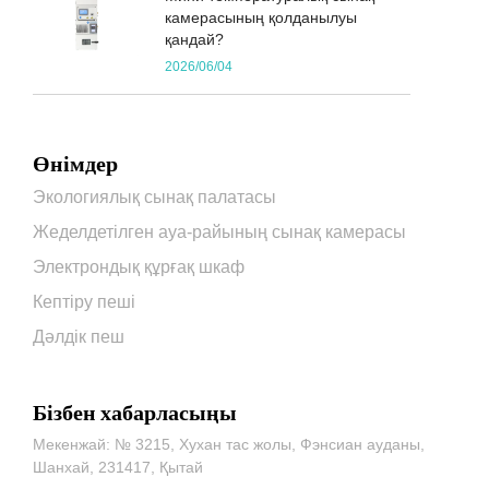
камерасының қолданылуы
қандай?
2026/06/04
Өнімдер
Экологиялық сынақ палатасы
Жеделдетілген ауа-райының сынақ камерасы
Электрондық құрғақ шкаф
Кептіру пеші
Дәлдік пеш
Бізбен хабарласыңы
Мекенжай: № 3215, Хухан тас жолы, Фэнсиан ауданы,
Шанхай, 231417, Қытай