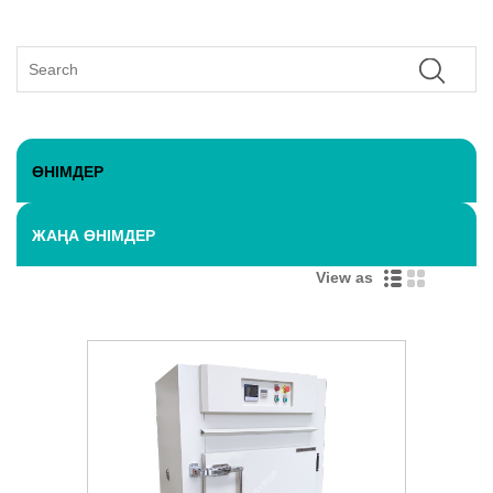
ӨНІМДЕР
ЖАҢА ӨНІМДЕР
View as