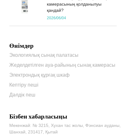
камерасының қолданылуы
қандай?
2026/06/04
Өнімдер
Экологиялық сынақ палатасы
Жеделдетілген ауа-райының сынақ камерасы
Электрондық құрғақ шкаф
Кептіру пеші
Дәлдік пеш
Бізбен хабарласыңы
Мекенжай: № 3215, Хухан тас жолы, Фэнсиан ауданы,
Шанхай, 231417, Қытай