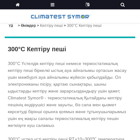
>
Өнімдер
>
Кептіру пеші
>
300°C Кептіру пеші
Үй
300°C Кептіру пеші
300°C Үстелдік кептіру пеші немесе термостатикалық
кептіру пеші біркелкі ыстық ауа айналымы ортасын жасау
үшін мәжбүрлі ауа айналымы жүйесін қабылдайды. Ол
электрониканы пісіру, қартаю сынақтары, шыны
ыдыстарды кептіру және зарарсыздандыру үшін қажет,
Climatest Symor® - термостатикалық Қытайдағы кептіру
пешінің өндірушісі және зауыты, біз сапа мен қызмет
көрсетуді бірінші орынға қоямыз және тұтынушыларымыз
үшін ең жақсы сапалы термостатикалық кептіру пешін
жеткізуге күш саламыз.
300°C үстел үсті кептіру пеші RT+10~300℃ температура