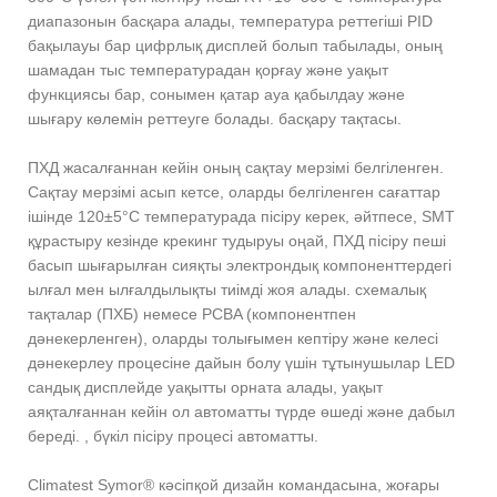
диапазонын басқара алады, температура реттегіші PID
бақылауы бар цифрлық дисплей болып табылады, оның
шамадан тыс температурадан қорғау және уақыт
функциясы бар, сонымен қатар ауа қабылдау және
шығару көлемін реттеуге болады. басқару тақтасы.
ПХД жасалғаннан кейін оның сақтау мерзімі белгіленген.
Сақтау мерзімі асып кетсе, оларды белгіленген сағаттар
ішінде 120±5°C температурада пісіру керек, әйтпесе, SMT
құрастыру кезінде крекинг тудыруы оңай, ПХД пісіру пеші
басып шығарылған сияқты электрондық компоненттердегі
ылғал мен ылғалдылықты тиімді жоя алады. схемалық
тақталар (ПХБ) немесе PCBA (компонентпен
дәнекерленген), оларды толығымен кептіру және келесі
дәнекерлеу процесіне дайын болу үшін тұтынушылар LED
сандық дисплейде уақытты орната алады, уақыт
аяқталғаннан кейін ол автоматты түрде өшеді және дабыл
береді. , бүкіл пісіру процесі автоматты.
Climatest Symor® кәсіпқой дизайн командасына, жоғары