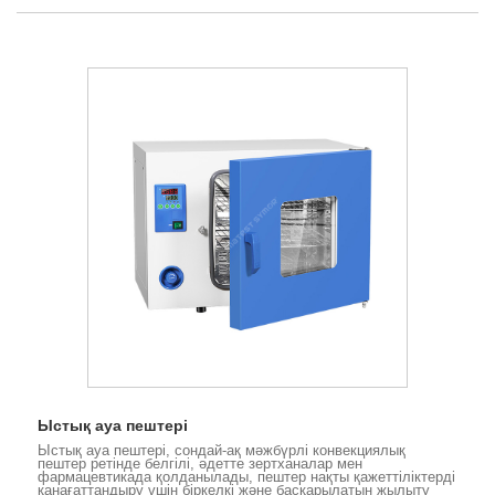
Ыстық ауа пештері
Ыстық ауа пештері, сондай-ақ мәжбүрлі конвекциялық
пештер ретінде белгілі, әдетте зертханалар мен
фармацевтикада қолданылады, пештер нақты қажеттіліктерді
қанағаттандыру үшін біркелкі және басқарылатын жылыту