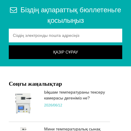
Біздің ақпараттық бюллетеньге
қосылыңыз
Соңғы жаңалықтар
Ықшам температураны тексеру
камерасы дегеніміз не?
2026/06/12
Мини температуралық сынақ