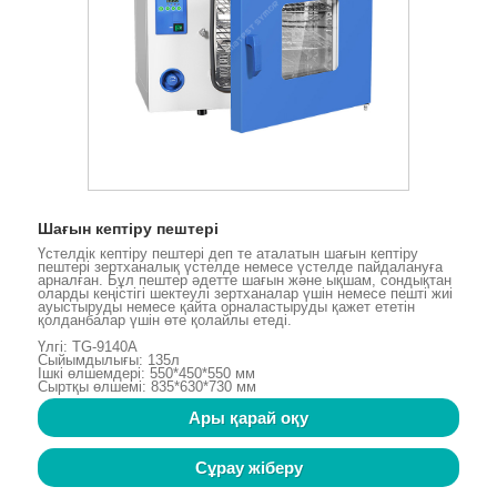
Шағын кептіру пештері
Үстелдік кептіру пештері деп те аталатын шағын кептіру
пештері зертханалық үстелде немесе үстелде пайдалануға
арналған. Бұл пештер әдетте шағын және ықшам, сондықтан
оларды кеңістігі шектеулі зертханалар үшін немесе пешті жиі
ауыстыруды немесе қайта орналастыруды қажет ететін
қолданбалар үшін өте қолайлы етеді.
Үлгі: TG-9140A
Сыйымдылығы: 135л
Ішкі өлшемдері: 550*450*550 мм
Сыртқы өлшемі: 835*630*730 мм
Ары қарай оқу
Сұрау жіберу