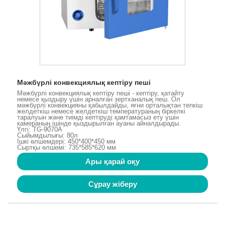
Мәжбүрлі конвекциялық кептіру пеші
Мәжбүрлі конвекциялық кептіру пеші - кептіру, қатайту
немесе қыздыру үшін арналған зертханалық пеш. Ол
мәжбүрлі конвекцияны қабылдайды, яғни орталықтан тепкіш
желдеткіш немесе желдеткіш температураның біркелкі
таралуын және тиімді кептіруді қамтамасыз ету үшін
камераның ішінде қыздырылған ауаны айналдырады.
Үлгі: TG-9070A
Сыйымдылығы: 80л
Ішкі өлшемдері: 450*400*450 мм
Сыртқы өлшемі: 735*585*620 мм
Ары қарай оқу
Сұрау жіберу