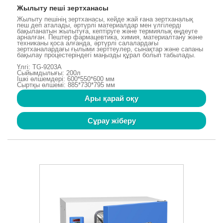
Жылыту пеші зертханасы
Жылыту пешінің зертханасы, кейде жай ғана зертханалық
пеш деп аталады, әртүрлі материалдар мен үлгілерді
бақыланатын жылытуға, кептіруге және термиялық өңдеуге
арналған. Пештер фармацевтика, химия, материалтану және
техниканы қоса алғанда, әртүрлі салалардағы
зертханалардағы ғылыми зерттеулер, сынақтар және сапаны
бақылау процестеріндегі маңызды құрал болып табылады.
Үлгі: TG-9203A
Сыйымдылығы: 200л
Ішкі өлшемдері: 600*550*600 мм
Сыртқы өлшемі: 885*730*795 мм
Ары қарай оқу
Сұрау жіберу