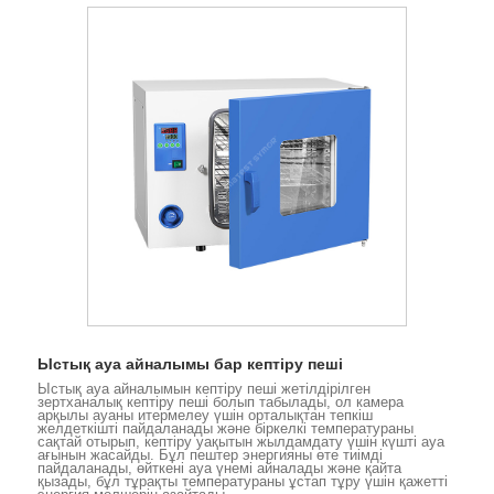
Ыстық ауа айналымы бар кептіру пеші
Ыстық ауа айналымын кептіру пеші жетілдірілген
зертханалық кептіру пеші болып табылады, ол камера
арқылы ауаны итермелеу үшін орталықтан тепкіш
желдеткішті пайдаланады және біркелкі температураны
сақтай отырып, кептіру уақытын жылдамдату үшін күшті ауа
ағынын жасайды. Бұл пештер энергияны өте тиімді
пайдаланады, өйткені ауа үнемі айналады және қайта
қызады, бұл тұрақты температураны ұстап тұру үшін қажетті