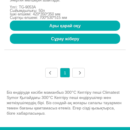
энергия мөлшерін азайтады.
Үлгі: TG-9053A
Сыйымдылығы: 50л
Ішкі өлшемі: 420*350*350 мм
Сыртқы өлшемі: 700*530*515 мм
Ары қарай оқу
Сұрау жіберу
1
Біз өндіруде кәсіби маманбыз 300°C Кептіру пеші Climatest
Symor Қытайдағы 300°C Кептіру пеші өндірушілер мен
жеткізушілердің бірі. Біз сондай-ақ жоғары сапалы тауармен
төмен бағаны қамтамасыз етеміз. Егер сізді қызықтырса,
бізге хабарласыңыз.