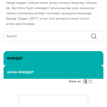
тиімді өндіріс тобына және қатаң сапаны бақылау тобына
ие, бұл бізге бүкіл әлемдегі тұтынушылар үшін заманауи
термостатикалық кептіру пештерін шығаруға мүмкіндік
береді. Бізден 250°C үстел үсті кептіргіш пешті сатып
алуға қош келдіңіз.
ӨНІМДЕР
ЖАҢА ӨНІМДЕР
View as