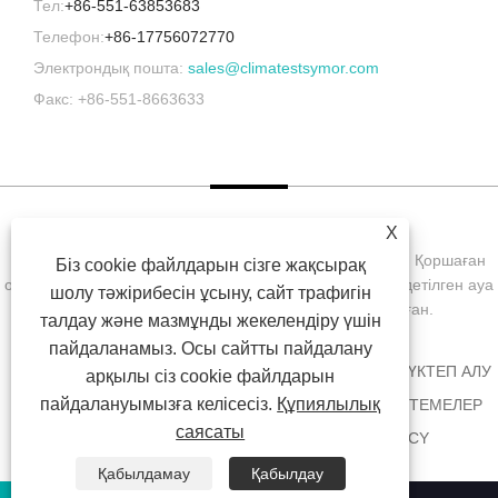
Тел:
+86-551-63853683
Телефон:
+86-17756072770
Электрондық пошта:
sales@climatestsymor.com
Факс: +86-551-8663633
X
Copyright © 2022 Symor Instrument Equipment Co., Ltd. Қоршаған
Біз cookie файлдарын сізге жақсырақ
ортаны сынау камерасы, электронды құрғақ шкаф, тездетілген ауа
шолу тәжірибесін ұсыну, сайт трафигін
райы сынақ камерасы Барлық құқықтар қорғалған.
талдау және мазмұнды жекелендіру үшін
пайдаланамыз. Осы сайтты пайдалану
ҮЙ
БІЗ ТУРАЛЫ
ӨНІМДЕР
ЖАҢАЛЫҚТАР
ЖҮКТЕП АЛУ
арқылы сіз cookie файлдарын
пайдалануымызға келісесіз.
Құпиялылық
СҰРАУ ЖІБЕРУ
БІЗБЕН ХАБАРЛАСЫҢЫЗ
СІЛТЕМЕЛЕР
саясаты
SITEMAP
RSS
XML
PRIVACY POLICY
Қабылдамау
Қабылдау