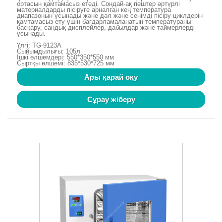
ортасын қамтамасыз етеді. Сондай-ақ пештер әртүрлі
материалдарды пісіруге арналған кең температура
диапазонын ұсынады және дәл және сенімді пісіру циклдерін
қамтамасыз ету үшін бағдарламаланатын температураны
басқару, сандық дисплейлер, дабылдар және таймерлерді
ұсынады.
Үлгі: TG-9123A
Сыйымдылығы: 105л
Ішкі өлшемдері: 550*350*550 мм
Сыртқы өлшемі: 835*530*725 мм
Ары қарай оқу
Сұрау жіберу