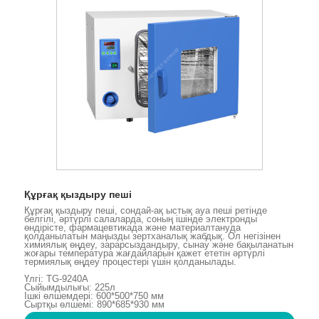
Құрғақ қыздыру пеші
Құрғақ қыздыру пеші, сондай-ақ ыстық ауа пеші ретінде
белгілі, әртүрлі салаларда, соның ішінде электронды
өндірісте, фармацевтикада және материалтануда
қолданылатын маңызды зертханалық жабдық. Ол негізінен
химиялық өңдеу, зарарсыздандыру, сынау және бақыланатын
жоғары температура жағдайларын қажет ететін әртүрлі
термиялық өңдеу процестері үшін қолданылады.
Үлгі: TG-9240A
Сыйымдылығы: 225л
Ішкі өлшемдері: 600*500*750 мм
Сыртқы өлшемі: 890*685*930 мм