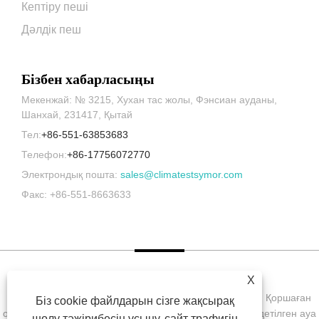
Кептіру пеші
Дәлдік пеш
Бізбен хабарласыңы
Мекенжай: № 3215, Хухан тас жолы, Фэнсиан ауданы,
Шанхай, 231417, Қытай
Тел:
+86-551-63853683
Телефон:
+86-17756072770
Электрондық пошта:
sales@climatestsymor.com
Факс: +86-551-8663633
X
Copyright © 2022 Symor Instrument Equipment Co., Ltd. Қоршаған
Біз cookie файлдарын сізге жақсырақ
ортаны сынау камерасы, электронды құрғақ шкаф, тездетілген ауа
шолу тәжірибесін ұсыну, сайт трафигін