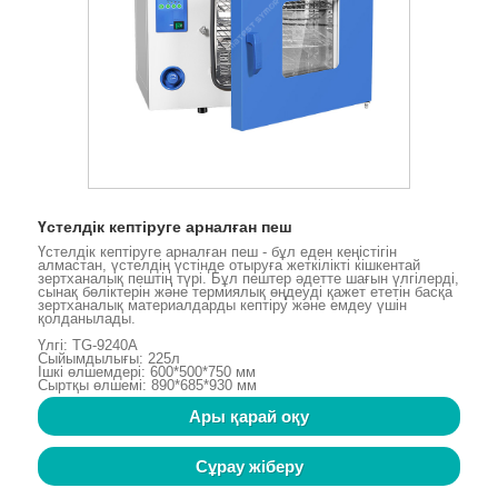
Үстелдік кептіруге арналған пеш
Үстелдік кептіруге арналған пеш - бұл еден кеңістігін
алмастан, үстелдің үстінде отыруға жеткілікті кішкентай
зертханалық пештің түрі. Бұл пештер әдетте шағын үлгілерді,
сынақ бөліктерін және термиялық өңдеуді қажет ететін басқа
зертханалық материалдарды кептіру және емдеу үшін
қолданылады.
Үлгі: TG-9240A
Сыйымдылығы: 225л
Ішкі өлшемдері: 600*500*750 мм
Сыртқы өлшемі: 890*685*930 мм
Ары қарай оқу
Сұрау жіберу