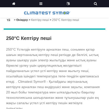
>
Өнімдер
>
Кептіру пеші
>
250°C Кептіру пеші
Үй
250°C Кептіру пеші
250°C Үстелдік кептіруге арналған пеш, сонымен қатар
шағын зертханалық кептіру пеші ретінде де белгілі, ыстық
ауаны шығару үшін электр жылытуды және ыстық ауаны
біркелкі үрлеу үшін циркуляциялық желдеткішті
пайдаланатын үстел үсті кептіру және жылыту пеші,
осылайша ішіндегі температура тепе-теңдігін қамтамасыз
етеді. . Climatest Symor® - Қытайдағы зертханалық
кептіруге арналған пеш өндірушісі және зауыты, компания
20 жыл бойы температура мен ылғалдылықты бақылау
технологиясына шоғырланған және тұтынушылар үшін ең
жақсы сапалы үстел үсті кептіру пешін жеткізуге
тырысады.