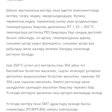
Шағын зертханалық кептіру пеші әдетте компоненттерді
кептіру, пісіру, емдеу, зарарсыздандыру, булану,
термиялық өңдеу, термиялық сынау үшін қолданылады,
температураны бақылау диапазоны RT + 10 ~ 250 ℃,
температура реттегіші PID бақылауы бар сандық дисплей
болып табылады, ол артық -температураны қорғау,
сонымен қатар уақыт функциясы, сонымен қатар ауа
қабылдау және шығару көлемін басқару панелінде
реттеуге болады.
Ішкі 250°С үстел үсті кептіргіш пеш 304 айна тот
баспайтын болаттан жасалған, сырты эпоксидті ұнтақпен
қапталған мырышталған болаттан жасалған, сөрелер SS
304 сым торынан жасалған, биіктігі реттеледі және
шыңдалған шыныдан жасалған бақылау терезесі бар,
Үстелдік кептіруге арналған пеш әртүрлі мөлшерде келеді.
Үстелдік кептіру пеші SMT құрастыру кезінде баспа
схемалары (PCB/PCBA) сияқты электронды