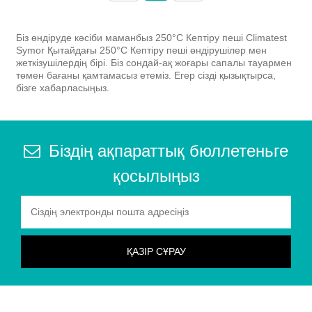
Біз өндіруде кәсіби маманбыз 250°C Кептіру пеші Climatest
Symor Қытайдағы 250°C Кептіру пеші өндірушілер мен
жеткізушілердің бірі. Біз сондай-ақ жоғары сапалы тауармен
төмен бағаны қамтамасыз етеміз. Егер сізді қызықтырса,
бізге хабарласыңыз.
Біздің ақпараттық бюллетеньге
қосылыңыз