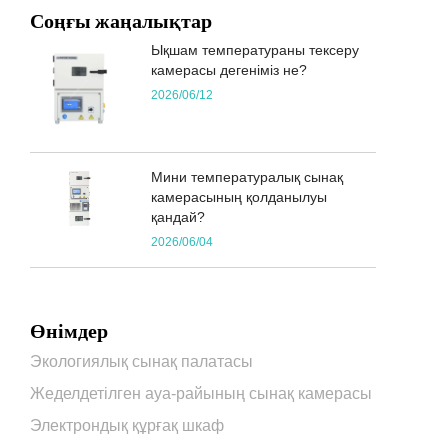
Соңғы жаңалықтар
Ықшам температураны тексеру
камерасы дегеніміз не?
2026/06/12
Мини температуралық сынақ
камерасының қолданылуы
қандай?
2026/06/04
Өнімдер
Экологиялық сынақ палатасы
Жеделдетілген ауа-райының сынақ камерасы
Электрондық құрғақ шкаф