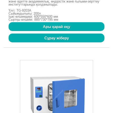
және әдетте академиялық, өндірістік және ғылыми-зерттеу
институттарында қолданылады.
Үлгі: TG-9203A
Сыйымдылығы: 200л
Ішкі өлшемдері: 600*550*600 мм
Сыртқы өлшемі: 885*730*795 мм
Ары қарай оқу
Сұрау жіберу