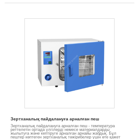
Зертханалық пайдалануға арналған пеш
Зертханалық пайдалануға арналған пеш - температура
реттелетін ортада үлгілерді немесе материалдарды
жылытуға және кептіруге арналған арнайы жабдық. Бұл
пештер көптеген зертханалық тәжірибелер үшін өте қажет