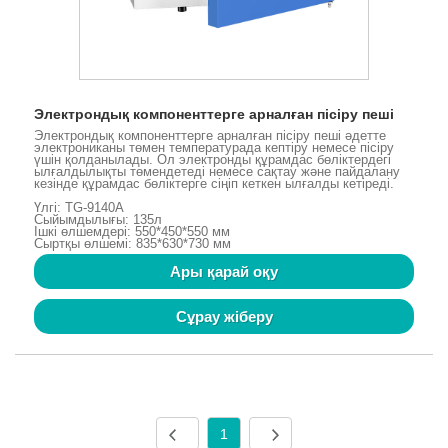
Электрондық компоненттерге арналған пісіру пеші
Электрондық компоненттерге арналған пісіру пеші әдетте
электрониканы төмен температурада кептіру немесе пісіру
үшін қолданылады. Ол электронды құрамдас бөліктердегі
ылғалдылықты төмендетеді немесе сақтау және пайдалану
кезінде құрамдас бөліктерге сіңіп кеткен ылғалды кетіреді.
Үлгі: TG-9140A
Сыйымдылығы: 135л
Ішкі өлшемдері: 550*450*550 мм
Сыртқы өлшемі: 835*630*730 мм
Ары қарай оқу
Сұрау жіберу
1