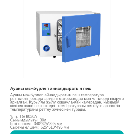
Ауаны мәжбүрлеп айналдыратын пеш
Ауаны мәжбүрлеп айналдыратын пеш температура
реттелетін ортада әртүрлі материалдар мен үлгілерді пісіруге
арналған. Құрылғы жылу оқшауланған камерадан, қыздыру
көзінен және пеш ішіндегі температураны реттеуге арналған
температураны реттеу жүйесінен тұрады.
Үлгі: TG-9030A
Сыйымдылығы: 30л
Ішкі өлшемі: 340*325*325 мм
Сыртқы өлшемі: 625*510*495 мм