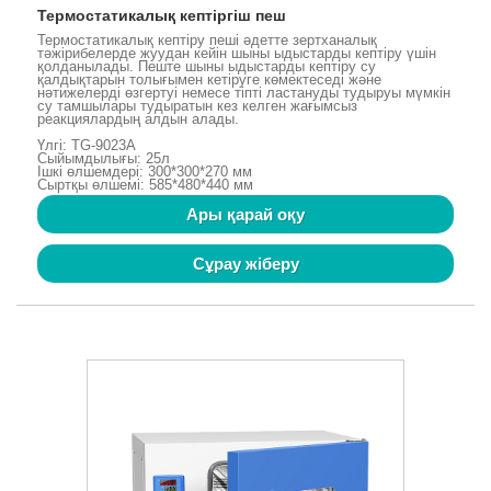
Термостатикалық кептіргіш пеш
Термостатикалық кептіру пеші әдетте зертханалық
тәжірибелерде жуудан кейін шыны ыдыстарды кептіру үшін
қолданылады. Пеште шыны ыдыстарды кептіру су
қалдықтарын толығымен кетіруге көмектеседі және
нәтижелерді өзгертуі немесе тіпті ластануды тудыруы мүмкін
су тамшылары тудыратын кез келген жағымсыз
реакциялардың алдын алады.
Үлгі: TG-9023A
Сыйымдылығы: 25л
Ішкі өлшемдері: 300*300*270 мм
Сыртқы өлшемі: 585*480*440 мм
Ары қарай оқу
Сұрау жіберу