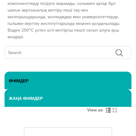
компоненттерді пісіруге жарамды, сонымен қатар бұл
шағын зертханалық кептіру пеші тау-кен
кәсіпорындарында, колледждер мен университеттерде,
ғылыми-зерттеу институттарында кеңінен қолданылады.
Бізден 250°C үстел үсті кептіргіш пешті сатып алуға қош
келдіңіз.
ӨНІМДЕР
ЖАҢА ӨНІМДЕР
View as