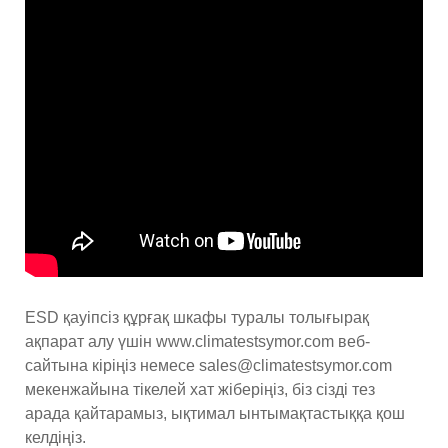
ESD қауіпсіз құрғақ шкафы туралы толығырақ
ақпарат алу үшін www.climatestsymor.com веб-
сайтына кіріңіз немесе sales@climatestsymor.com
мекенжайына тікелей хат жіберіңіз, біз сізді тез
арада қайтарамыз, ықтимал ынтымақтастыққа қош
келдіңіз.