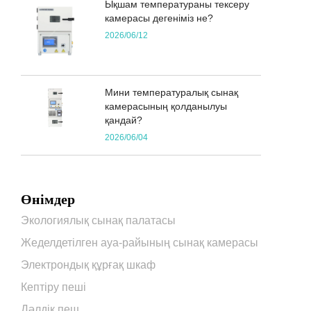
Ықшам температураны тексеру
камерасы дегеніміз не?
2026/06/12
Мини температуралық сынақ
камерасының қолданылуы
қандай?
2026/06/04
Өнімдер
Экологиялық сынақ палатасы
Жеделдетілген ауа-райының сынақ камерасы
Электрондық құрғақ шкаф
Кептіру пеші
Дәлдік пеш