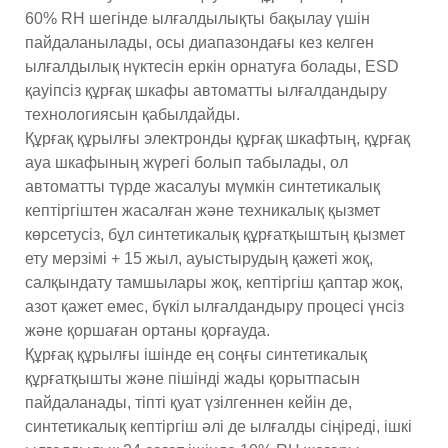
60% RH шегінде ылғалдылықты бақылау үшін
пайдаланылады, осы диапазондағы кез келген
ылғалдылық нүктесін еркін орнатуға болады, ESD
қауіпсіз құрғақ шкафы автоматты ылғалдандыру
технологиясын қабылдайды.
Құрғақ құрылғы электронды құрғақ шкафтың, құрғақ
ауа шкафының жүрегі болып табылады, ол
автоматты түрде жасалуы мүмкін синтетикалық
кептіргіштен жасалған және техникалық қызмет
көрсетусіз, бұл синтетикалық құрғатқыштың қызмет
ету мерзімі + 15 жыл, ауыстырудың қажеті жоқ,
салқындату тамшылары жоқ, кептіргіш қаптар жоқ,
азот қажет емес, бүкіл ылғалдандыру процесі үнсіз
және қоршаған ортаны қорғауда.
Құрғақ құрылғы ішінде ең соңғы синтетикалық
құрғатқышты және пішінді жады қорытпасын
пайдаланады, тіпті қуат үзілгеннен кейін де,
синтетикалық кептіргіш әлі де ылғалды сіңіреді, ішкі