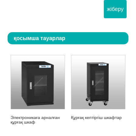
жіберу
қосымша тауарлар
Электроникаға арналған
Құрғақ кептіргіш шкафтар
құрғақ шкаф