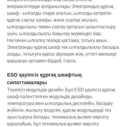
өнеркәсіптерде қолданылады Электрондық құрғақ
шкаф - ылғалды сіңіре алатын, ылғалды кетіретін
құрғақ сақтау шкафы. және сыртқа ағызып,
ылғалдылығы төмен сақтау ортасын қалыптастыру
үшін, ылғалдылықты бақылау мүмкіндігі бар.
Негізінен ылғалға төзімді қаптама, тотығу қиын.
Электронды құрғақ шкаф тек ылғалдылықты басқара
алады, тотығуға қарсы функция жоқ, оттегі мөлшері
қоршаған ортамен бірдей. t орта.
ESD қауіпсіз құрғақ шкафтың
сипаттамалары
Тәуелсіз модульдік дизайн: Бұл ESD қауіпсіз құрғақ
шкаф патенттелген модульдік дизайнды,
температура мен ылғалдылық дисплейін, басқару
жүйесін, жылыту модулін, құрғақ модульдерді тез
ауыстыруға болады, техникалық қызмет көрсету
қарапайым, бұл техникалық қызмет көрсету