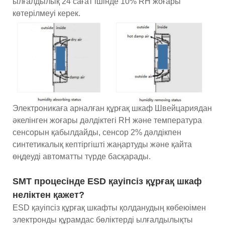
ылғалдылық 24 сағат ішінде 10% RH жоғары
көтерілмеуі керек.
Электроникаға арналған құрғақ шкаф Швейцариядан
әкелінген жоғары дәлдіктегі RH және температура
сенсорын қабылдайды, сенсор 2% дәлдікпен
синтетикалық кептіргішті жаңартуды және қайта
өңдеуді автоматты түрде басқарады.
SMT процесінде ESD қауіпсіз құрғақ шкаф
неліктен қажет?
ESD қауіпсіз құрғақ шкафты қолданудың көбеюімен
электронды құрамдас бөліктерді ылғалдылықты