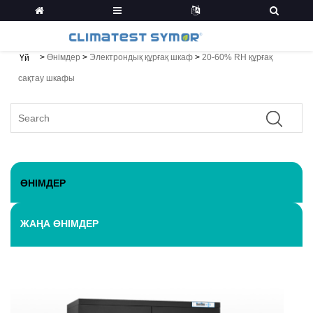
>
Өнімдер
>
Электрондық құрғақ шкаф
>
20-60% RH құрғақ
Үй
сақтау шкафы
ӨНІМДЕР
ЖАҢА ӨНІМДЕР