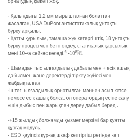
орнатудың қажеті жоқ.
· Қалыңдығы 1,2 мм мырышталған болаттан
жасалған, USA DuPont антистатикалық ұнтақты
бүрку арқылы.
- Қатты құрылым, тамаша жүк көтергіштік, 18 ұнтақты
бүрку процесімен бетті өңдеу, статикалық қарсылық
6
8
мәні 10-ға сәйкес келеді.
-10
Î©.
· Шамадан тыс ылғалдылық дабылымен + есік ашық
дабылмен және деректерді тіркеу жүйесімен
жабдықталған.
-Іштегі ылғалдылық орнатылған мәннен асып кетсе
немесе есік ашық болса, ол оператордың есіне салу
үшін дыбыс пен жарықпен дереу дабыл береді.
·+15 жылдық болжамды қызмет мерзімі бар қуатты
құрғақ модуль.
- ESD қауіпсіз құрғақ шкаф кептіргіш ретінде көп