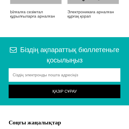
Ылғалға сезімтал
Электроникаға арналған
құрылғыларға арналған
құрғақ қорап
құрғақ шкаф
Біздің ақпараттық бюллетеньге
қосылыңыз
Соңғы жаңалықтар