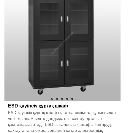
ESD қауіпсіз құрғақ шкаф
ESD қауіпсіз құрғақ шкаф ылғалға сезімтал құрылғылар
үшін жылдам ылғалдандыратын сақтау ортасын
қамтамасыз етеді, ESD ылғалдылық шкафы кептіруді
сақтауға ғана емес, сонымен қатар электрондық