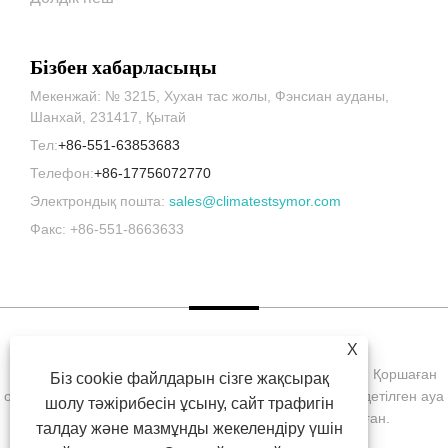
Бізбен хабарласыңы
Мекенжай: № 3215, Хухан тас жолы, Фэнсиан ауданы,
Шанхай, 231417, Қытай
Тел:
+86-551-63853683
Телефон:
+86-17756072770
Электрондық пошта:
sales@climatestsymor.com
Факс: +86-551-8663633
X
Copyright © 2022 Symor Instrument Equipment Co., Ltd. Қоршаған
Біз cookie файлдарын сізге жақсырақ
ортаны сынау камерасы, электронды құрғақ шкаф, тездетілген ауа
шолу тәжірибесін ұсыну, сайт трафигін
райы сынақ камерасы Барлық құқықтар қорғалған.
талдау және мазмұнды жекелендіру үшін