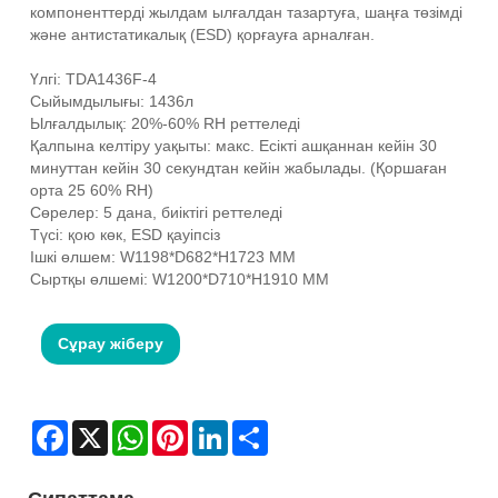
компоненттерді жылдам ылғалдан тазартуға, шаңға төзімді
және антистатикалық (ESD) қорғауға арналған.
Үлгі: TDA1436F-4
Сыйымдылығы: 1436л
Ылғалдылық: 20%-60% RH реттеледі
Қалпына келтіру уақыты: макс. Есікті ашқаннан кейін 30
минуттан кейін 30 секундтан кейін жабылады. (Қоршаған
орта 25 60% RH)
Сөрелер: 5 дана, биіктігі реттеледі
Түсі: қою көк, ESD қауіпсіз
Ішкі өлшем: W1198*D682*H1723 MM
Сыртқы өлшемі: W1200*D710*H1910 MM
Сұрау жіберу
Facebook
X
WhatsApp
Pinterest
LinkedIn
Share