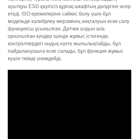
ауытқуы ESD қауіпсіз құрғақ шкафтың дәлдігіне әсер
етеді. ISO ережелеріне сәйкес болу үшін бұл
модельде калибрлеу мерзімінің аяқталуын еске салу
функциясы ұсынылған. Датчик алдын ала
орнатылған күндер ішінде жұмыс істегенде,
контроллердегі ондық нүкте жыпылықтайды, бұл
пайдаланушыға еске салады, бұл функция жұмыс
күшін тиімді үнемдейді.