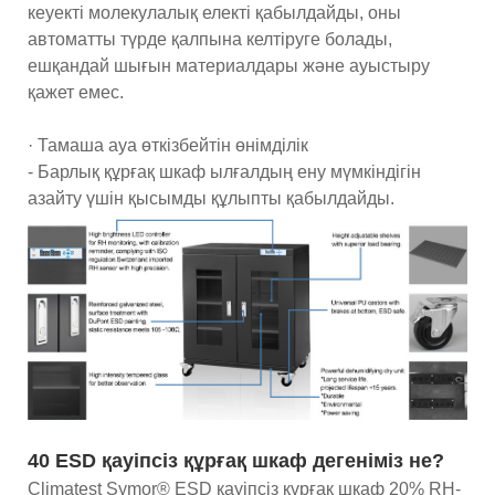
кеуекті молекулалық електі қабылдайды, оны
автоматты түрде қалпына келтіруге болады,
ешқандай шығын материалдары және ауыстыру
қажет емес.
· Тамаша ауа өткізбейтін өнімділік
- Барлық құрғақ шкаф ылғалдың ену мүмкіндігін
азайту үшін қысымды құлыпты қабылдайды.
40 ESD қауіпсіз құрғақ шкаф дегеніміз не?
Climatest Symor® ESD қауіпсіз құрғақ шкаф 20% RH-