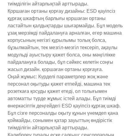
тиімділігін айтарлықтай арттырады.
Қоршаған ортаны қорғау дизайны: ESD қауіпсіз
құрғақ шкафтың барлығы қоршаған ортаны
ластайтын қалдықтарды шығармайды. Бұл модель
ұзақ мерзімді пайдалануға арналған, егер машина
корпусының негізгі құрылымы толық болса,
бұзылмайтын, тек мезгіл-мезгіл тексеріп, ақаулы
модульді ауыстыру қажет болса, оны мәңгілікке
пайдалануға болады, бұл сәйкес келетін соңғы
жасыл дизайн. қоршаған ортаны қорғауға.
Оңай жұмыс: Күрделі параметрлер жоқ және
персонал оқытуды қажет етпейді, машина тек
розеткаға қосуды қажет етеді, ол толығымен
автоматты түрде жұмыс істей алады. Бұл тиімді
өнеркәсіптік деңгейдегі ESD қауіпсіз құрғақ шкаф.
Бұл сізге персоналды оқыту құнын үнемдеп қана
қоймайды, сонымен қатар зауыттың өндірістік
тиімділігін айтарлықтай арттырады.
Калибрлеу туралы еске салғыш: сенсорлардың