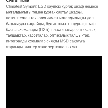
Сипаттама
Climatest Symor® ESD қауіпсіз құрғақ шкаф немесе
ылғалдылығы төмен құрғақ сақтау шкафы,
патенттелген технологиямен ылғалдылықты дәл
бақылауды сақтайды, бұл автоматты құрғақ шкаф
баспа схемалары (ПХБ), пластиналар, оптикалық
талшықтар, кассеталар, оптикалық талшықтар,
интегралды схемалар сияқты MSD сақтауға
жарамды. чиптер және зертханалық үлгі.