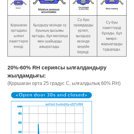
Су буы
Су буы
Қоршаған
Қыздыру кезінде су
орамдарды
пакеттерді
ортадағы
буының қысымы
үрлеп,
бұзады, бұл
ылғал
артады, бұл матрица
қыздыру
микро-
пакеттерге
мен шайырды
кезінде
жарықтарды
енеді.
ажыратады.
кеңейе
тудырады.
береді.
20%-60% RH сериясы ылғалдандыру
жылдамдығы:
(Қоршаған орта 25 градус C, ылғалдылық 60% RH)