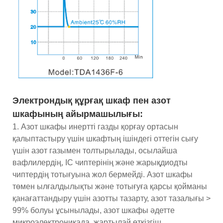
Электрондық құрғақ шкаф пен азот
шкафының айырмашылығы:
1. Азот шкафы инертті газды қорғау ортасын
қалыптастыру үшін шкафтың ішіндегі оттегін сығу
үшін азот газымен толтырылады, осылайша
вафлилердің, IC чиптерінің және жарықдиодты
чиптердің тотығуына жол бермейді. Азот шкафы
төмен ылғалдылықты және тотығуға қарсы қойманы
қанағаттандыру үшін азотты тазарту, азот тазалығы >
99% болуы ұсынылады, азот шкафы әдетте
микроэлектроникада, жартылай өткізгіш