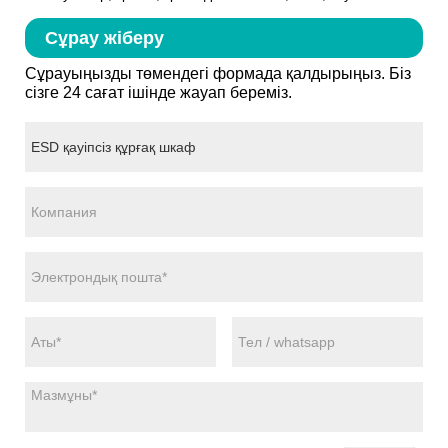
Сұрау жіберу
Сұрауыңызды төмендегі формада қалдырыңыз. Біз
сізге 24 сағат ішінде жауап береміз.