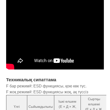
Техникалық сипаттама
F бар режим#: ESD функциясы, қою көк түс.
F жоқ режим#: ESD функциясы жоқ, ақ түссіз
Сыртқы
Ішкі өлшем
өлшемі
Үлгі
Сыйымдылығы
(Е × Д × Ж,
(Е × Д × Ж,