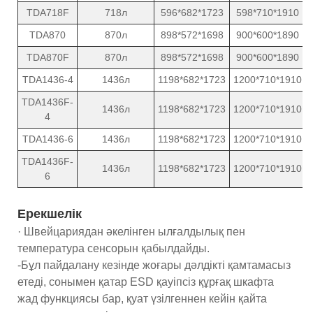
TDA718F
718л
596*682*1723
598*710*1910
TDA870
870л
898*572*1698
900*600*1890
TDA870F
870л
898*572*1698
900*600*1890
TDA1436-4
1436л
1198*682*1723
1200*710*1910
TDA1436F-
1436л
1198*682*1723
1200*710*1910
4
TDA1436-6
1436л
1198*682*1723
1200*710*1910
TDA1436F-
1436л
1198*682*1723
1200*710*1910
6
Ерекшелік
· Швейцариядан әкелінген ылғалдылық пен
температура сенсорын қабылдайды.
-Бұл пайдалану кезінде жоғары дәлдікті қамтамасыз
етеді, сонымен қатар ESD қауіпсіз құрғақ шкафта
жад функциясы бар, қуат үзілгеннен кейін қайта