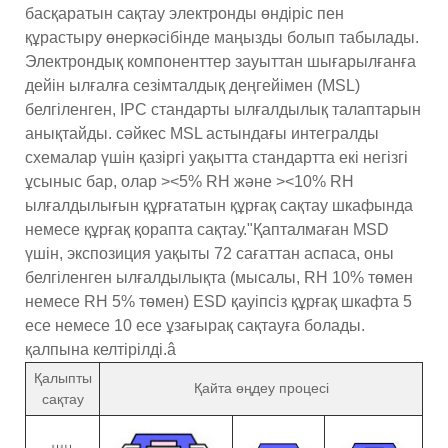
басқаратын сақтау электронды өндіріс пен
құрастыру өнеркәсібінде маңызды болып табылады.
Электрондық компоненттер зауыттан шығарылғанға
дейін ылғалға сезімталдық деңгейімен (MSL)
белгіленген, IPC стандарты ылғалдылық талаптарын
анықтайды. сәйкес MSL астындағы интегралды
схемалар үшін қазіргі уақытта стандартта екі негізгі
ұсыныс бар, олар ><5% RH және ><10% RH
ылғалдылығын құрғататын құрғақ сақтау шкафында
немесе құрғақ қорапта сақтау."Қапталмаған MSD
үшін, экспозиция уақыты 72 сағаттан аспаса, оны
белгіленген ылғалдылықта (мысалы, RH 10% төмен
немесе RH 5% төмен) ESD қауіпсіз құрғақ шкафта 5
есе немесе 10 есе ұзағырақ сақтауға болады.
қалпына келтірілді.â
Қалыпты
Қайта өңдеу процесі
сақтау