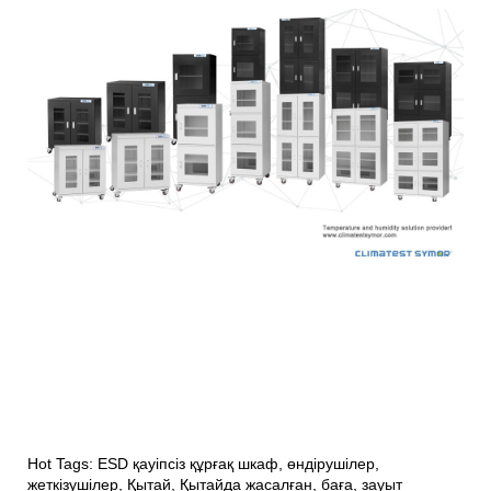
Hot Tags: ESD қауіпсіз құрғақ шкаф, өндірушілер,
жеткізушілер, Қытай, Қытайда жасалған, баға, зауыт