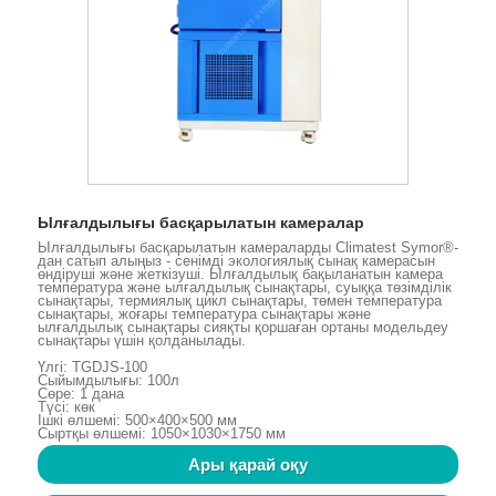
Ылғалдылығы басқарылатын камералар
Ылғалдылығы басқарылатын камераларды Climatest Symor®-
дан сатып алыңыз - сенімді экологиялық сынақ камерасын
өндіруші және жеткізуші. Ылғалдылық бақыланатын камера
температура және ылғалдылық сынақтары, суыққа төзімділік
сынақтары, термиялық цикл сынақтары, төмен температура
сынақтары, жоғары температура сынақтары және
ылғалдылық сынақтары сияқты қоршаған ортаны модельдеу
сынақтары үшін қолданылады.
Үлгі: TGDJS-100
Сыйымдылығы: 100л
Сөре: 1 дана
Түсі: көк
Ішкі өлшемі: 500×400×500 мм
Сыртқы өлшемі: 1050×1030×1750 мм
Ары қарай оқу