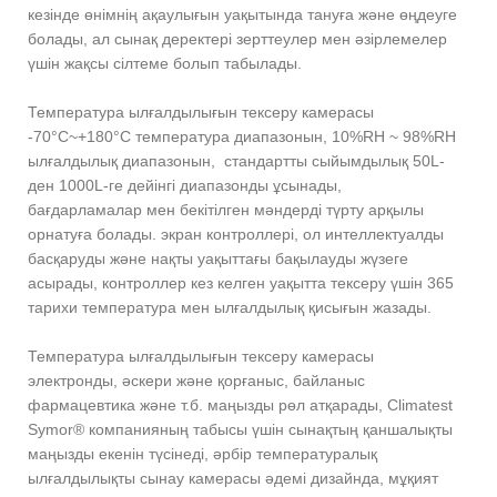
кезінде өнімнің ақаулығын уақытында тануға және өңдеуге
болады, ал сынақ деректері зерттеулер мен әзірлемелер
үшін жақсы сілтеме болып табылады.
Температура ылғалдылығын тексеру камерасы
-70°C~+180°C температура диапазонын, 10%RH ~ 98%RH
ылғалдылық диапазонын, стандартты сыйымдылық 50L-
ден 1000L-ге дейінгі диапазонды ұсынады,
бағдарламалар мен бекітілген мәндерді түрту арқылы
орнатуға болады. экран контроллері, ол интеллектуалды
басқаруды және нақты уақыттағы бақылауды жүзеге
асырады, контроллер кез келген уақытта тексеру үшін 365
тарихи температура мен ылғалдылық қисығын жазады.
Температура ылғалдылығын тексеру камерасы
электронды, әскери және қорғаныс, байланыс
фармацевтика және т.б. маңызды рөл атқарады, Climatest
Symor® компанияның табысы үшін сынақтың қаншалықты
маңызды екенін түсінеді, әрбір температуралық
ылғалдылықты сынау камерасы әдемі дизайнда, мұқият