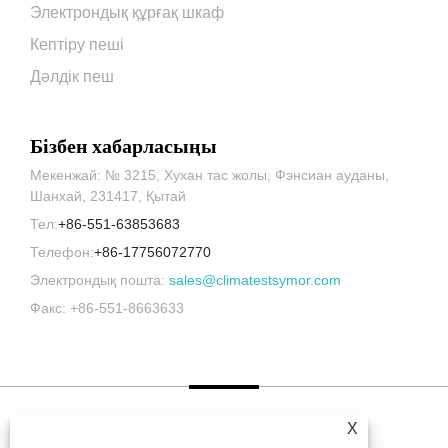
Электрондық құрғақ шкаф
Кептіру пеші
Дәлдік пеш
Бізбен хабарласыңы
Мекенжай: № 3215, Хухан тас жолы, Фэнсиан ауданы,
Шанхай, 231417, Қытай
Тел:
+86-551-63853683
Телефон:
+86-17756072770
Электрондық пошта:
sales@climatestsymor.com
Факс: +86-551-8663633
X