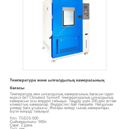
Температура және ылғалдылық камерасының
бағасы
Температура мен ылғалдылық камерасының бағасын іздеп
жүрсіз бе? Climatest Symor® температуралық ылғалдылық
камерасын осы жерден табыңыз. Таңдау үшін 200-ден астам
климаттық камералар. Өндірістегі бай тәжірибе. Неғұрлым
үнемді баға ұсынысы. Жоғары өнімді сынақ камералары.
Бүгін өзіңізді табыңыз!
Үлгі: TGDJS-500
Сыйымдылығы: 500л
Сөре: 2 дана
Түсі: көк