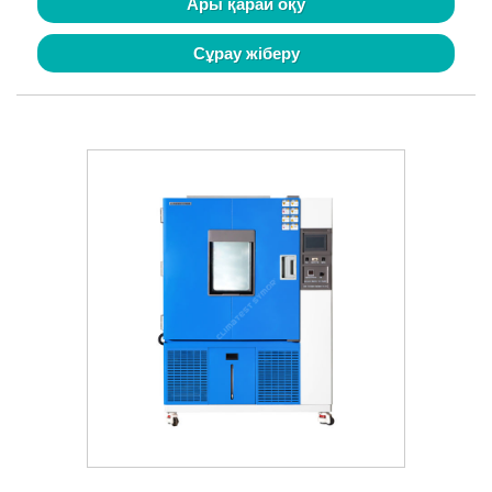
Ары қарай оқу
Сұрау жіберу