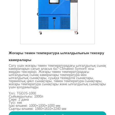
Жоғары төмен температура ылғалдылығын тексеру
камералары
Сату үшін жоғары төмен температурадағы ылғалдылық сынақ
камераларын сатып аласыз ба? Climatest Symor® осы
жерден тексеріңіз. Жоғары төмен температурадағы
ылғалдылық сынақ камералары температура мен
ылғалдылық сынақтары, суыққа төзімділік сынақтары,
термиялық цикл сынақтары, төмен температура сынақтары,
жоғары температура сынақтары және ылғалдылық сынақтары
үшін қолданылады.
Үлгі: TGDJS-1000
Сыйымдылығы: 1000л
Сөре: 2 дана
Түсі: көк
Ішкі өлшемі: 1000×1000×1000 мм
Сыртқы өлшемі: 1560×1610×2240 мм