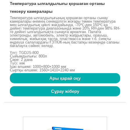
Температура ылғалдылығы қоршаған ортаны
тексеру камералары
Температура ылғалдылығының қоршаған ортаны сынау
камералары өнімнің сенімділігін жоғары төмен температура
мен ылғалдылық циклі жағдайында, -70℃-ден 150℃-қа
дейінгі температура диапазонында және 20% RH-ден 98% RH-
ге дейінгі ылғалдылықта сынауға арналған. Палата
электронды, автомобиль, электр жабдықтары, орауыш,
химиялық, жабысқақ таспа, пластмасса және т.б. сияқты
өңдеуші салалардағы ҒЗТКЖ-ның бастапқы кезеңінде сапаны
бағалауға сәйкес келеді.
Үлгі: TGDJS-800
Сыйымдылығы: 800л
Сөре: 2 дана
Түсі: көк
Ішкі өлшемі: 1000×800×1000 мм
Сыртқы өлшемі: 1560×1410×2240 мм
Ары қарай оқу
Сұрау жіберу