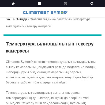
>
Өнімдер
>
Экологиялық сынақ палатасы
>
Температура
Үй
ылғалдылығын тексеру камерасы
Температура ылғалдылығын тексеру
камерасы
Climatest Symor® жетекші температуралық ылғалдылықты
сынау камерасының өндірушісі ретінде беделге ие болды,
шебердің рухы бізді сынақ камерасының барлық
аспектілерін оңтайландыруға итермелейді, бірақ бәрібір
бәсекеге қабілетті бағаларды сақтайды.
Температуралық ылғалдылық сынағы камерасы
температураның да, ылғалдылықтың да әсерінен үлгі
өнімділігін тексеру үшін пайдаланылады, бұл сынақ