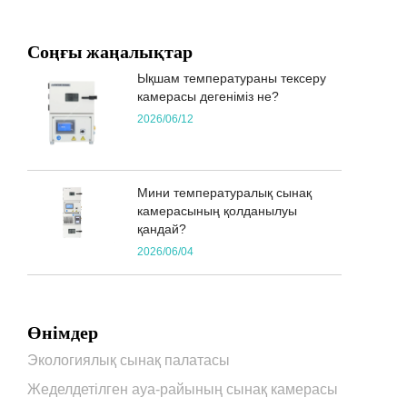
Соңғы жаңалықтар
Ықшам температураны тексеру
камерасы дегеніміз не?
2026/06/12
Мини температуралық сынақ
камерасының қолданылуы
қандай?
2026/06/04
Өнімдер
Экологиялық сынақ палатасы
Жеделдетілген ауа-райының сынақ камерасы