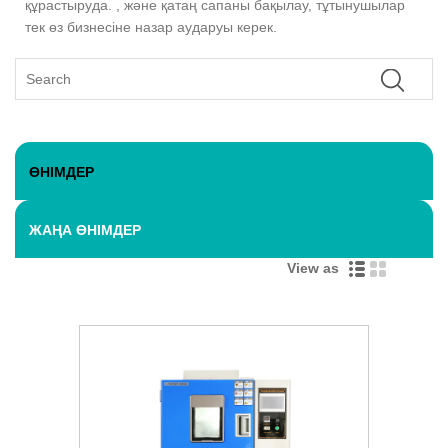
құрастыруда. , және қатаң сапаны бақылау, тұтынушылар
тек өз бизнесіне назар аударуы керек.
ӨНІМДЕР
ЖАҢА ӨНІМДЕР
View as