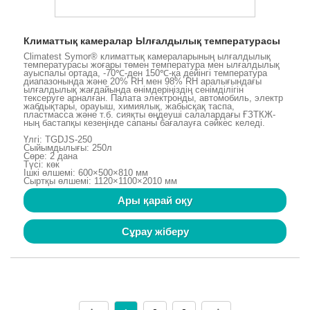
Климаттық камералар Ылғалдылық температурасы
Climatest Symor® климаттық камераларының ылғалдылық
температурасы жоғары төмен температура мен ылғалдылық
ауыспалы ортада, -70℃-ден 150℃-қа дейінгі температура
диапазонында және 20% RH мен 98% RH аралығындағы
ылғалдылық жағдайында өнімдеріңіздің сенімділігін
тексеруге арналған. Палата электронды, автомобиль, электр
жабдықтары, орауыш, химиялық, жабысқақ таспа,
пластмасса және т.б. сияқты өңдеуші салалардағы ҒЗТКЖ-
ның бастапқы кезеңінде сапаны бағалауға сәйкес келеді.
Үлгі: TGDJS-250
Сыйымдылығы: 250л
Сөре: 2 дана
Түсі: көк
Ішкі өлшемі: 600×500×810 мм
Сыртқы өлшемі: 1120×1100×2010 мм
Ары қарай оқу
Сұрау жіберу