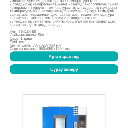
Climatest Symor®-да сатылатын температура мен
ылғалдылық камерасын табыңыз - сенімді экологиялық сынақ
камерасын өндіруші. Температуралық ылғалдылық камерасы
температура мен ылғалдылық сынақтары, суыққа төзімділік
сынақтары, термиялық цикл сынақтары, төмен температура
сынақтары, жоғары температура сынақтары және
ылғалдылық сынақтары сияқты қоршаған ортаны модельдеу
сынақтары үшін қолданылады.
Үлгі: TGDJS-50
Сыйымдылығы: 50л
Сөре: 1 дана
Түсі: көк
Ішкі өлшемі: 350×320×450 мм
Сыртқы өлшемі: 950×950×1400 мм
Ары қарай оқу
Сұрау жіберу