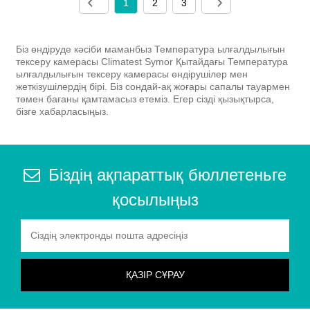
1
2
3
Біз өндіруде кәсіби маманбыз Температура ылғалдылығын
тексеру камерасы Climatest Symor Қытайдағы Температура
ылғалдылығын тексеру камерасы өндірушілер мен
жеткізушілердің бірі. Біз сондай-ақ жоғары сапалы тауармен
төмен бағаны қамтамасыз етеміз. Егер сізді қызықтырса,
бізге хабарласыңыз.
Біздің ақпараттық бюллетеньге
қосылыңыз