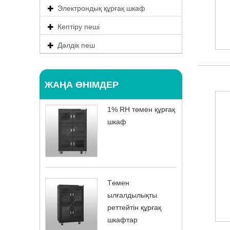
Электрондық құрғақ шкаф
Кептіру пеші
Дәлдік пеш
ЖАҢА ӨНІМДЕР
1% RH төмен құрғақ
шкаф
Төмен
ылғалдылықты
реттейтін құрғақ
шкафтар