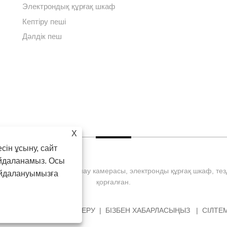
Электрондық құрғақ шкаф
Кептіру пеші
Дәлдік пеш
X
сін ұсыну, сайт
айдаланамыз. Осы
 Ltd. Қоршаған ортаны сынау камерасы, электронды құрғақ шкаф, те
айдалануымызға
қорғалған.
КТЕП АЛУ
СҰРАУ ЖІБЕРУ
БІЗБЕН ХАБАРЛАСЫҢЫЗ
СІЛТЕ