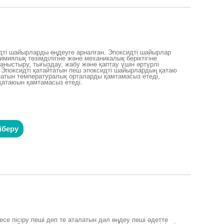
идті шайырларды өңдеуге арналған. Эпоксидті шайырлар
имиялық төзімділігіне және механикалық беріктігіне
ныстыру, тығыздау, жабу және қаптау үшін әртүрлі
 Эпоксидті қатайтатын пеш эпоксидті шайырлардың қатаю
натын температуралық орталарды қамтамасыз етеді,
атаюын қамтамасыз етеді.
іберу
есе пісіру пеші деп те аталатын дәл өңдеу пеші әдетте