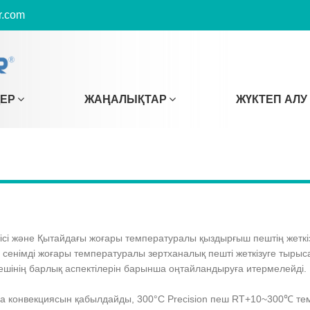
r.com
ДЕР
ЖАҢАЛЫҚТАР
ЖҮКТЕП АЛУ
ушісі және Қытайдағы жоғары температуралы қыздырғыш пештің жеткіз
 сенімді жоғары температуралы зертханалық пешті жеткізуге тыры
ешінің барлық аспектілерін барынша оңтайландыруға итермелейді.
а конвекциясын қабылдайды, 300°C Precision пеш RT+10~300℃ те