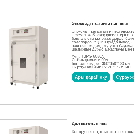
Эпоксидті қатайтатын пеш
Эпоксидті қатайтатын пеш эпокс
керемет жабысқақ қасиеттеріне, х
байланысты материалдарды байла
салаларда кеңінен қолданылады.
процесін жеделдету үшін бақыла
шайырдың дұрыс айқаспауы мен қ
Үлгі: TBPG-9050A
Сыйымдылығы: 50л
Ішкі өлшемдері: 350*350*400 мм
Сыртқы өлшемі: 695*635*635 мм
Ары қарай оқу
Сұрау ж
Дәл қататын пеш
Кептіру пеші, қатайтатын пеш нем