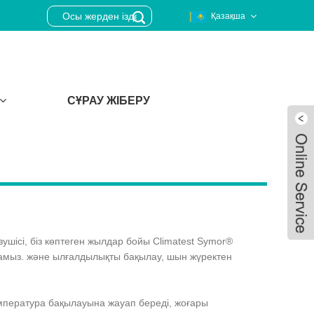
Қазақша
СҰРАУ ЖІБЕРУ
ушісі, біз көптеген жылдар бойы Climatest Symor®
самыз. және ылғалдылықты бақылау, шын жүректен
Live
мпература бақылауына жауап береді, жоғары