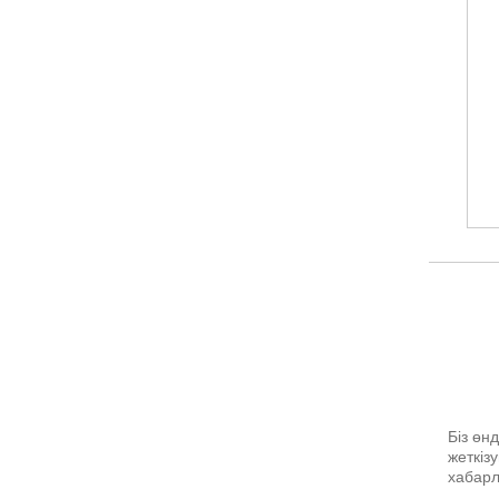
Біз өн
жеткіз
хабар