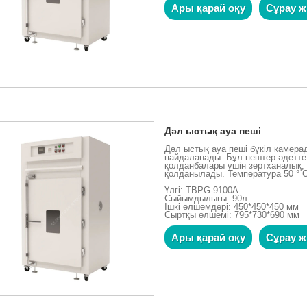
Ары қарай оқу
Сұрау ж
Дәл ыстық ауа пеші
Дәл ыстық ауа пеші бүкіл камер
пайдаланады. Бұл пештер әдетте 
қолданбалары үшін зертханалық, 
қолданылады. Температура 50 ° C-
Үлгі: TBPG-9100A
Сыйымдылығы: 90л
Ішкі өлшемдері: 450*450*450 мм
Сыртқы өлшемі: 795*730*690 мм
Ары қарай оқу
Сұрау ж