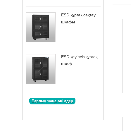
ESD құрғақ сақтау
шкафы
ESD қауіпсіз құрғақ
шкаф
Барлық жаңа өнімдер