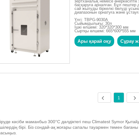
зертханалық немесе өнеркәсіптік
басқаруға арналған. Бұл пештер
сай жылуды біркелкі бөлуді ұсы
диапазонын орнатуға және ұстауға
Үлгі: TBPG-9030A
Сыйымдылығы: 30л
Ішкі өлшемі: 320*320*300 мм
Сыртқы өлшемі: 665*600*555 мм
Ары қарай оқу
Сұрау ж
1
діруде кәсіби маманбыз 300°C дәлдіктегі пеш Climatest Symor Қытай
ушілердің бірі. Біз сондай-ақ жоғары сапалы тауармен төмен бағаны 
ласыңыз.