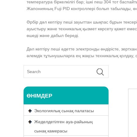
температура біркелкілігі бар; ішкі пеш 304 тот басп
Жапонияның Fuji PID контроллері болып табылады, өнд
Әрбір дәл кептіру пеші зауыттан шықпас бұрын тексе
ауыстыру және техникалық қызмет көрсету қажет емес,
өшеді және дабыл береді.
Дәл кептіру пеші әдетте электронды өндірісте, зерт
әлемдік тұтынушыларға ең жақсы техникалық қолдау, се
ӨНІМДЕР
Экологиялық сынақ палатасы
Жеделдетілген ауа-райының
сынақ камерасы