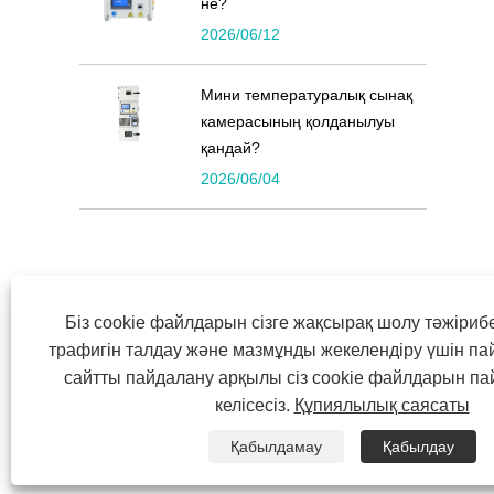
не?
2026/06/12
Мини температуралық сынақ
камерасының қолданылуы
қандай?
2026/06/04
Біз cookie файлдарын сізге жақсырақ шолу тәжірибе
трафигін талдау және мазмұнды жекелендіру үшін п
Copyright © 2022 Symor Instrument Equipment Co.,
сайтты пайдалану арқылы сіз cookie файлдарын п
келісесіз.
Құпиялылық саясаты
Қабылдамау
Қабылдау
ҮЙ
БІЗ ТУРАЛЫ
ӨНІМДЕР
ЖАҢАЛЫҚТАР
ЖҮ