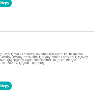
іберу
ада ыстық ауаны айналдыру үшін мәжбүрлі конвекцияны
кептіру, емдеу, термиялық өңдеу сияқты әртүрлі қыздыру
ғылыми-зерттеу және өнеркәсіптік қондырғыларда
тан 300 ° C-қа дейін өзгереді.
іберу