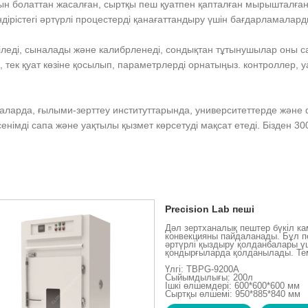
айтын болаттан жасалған, сыртқы пеш қуатпен қапталған мырышталғ
ірістегі әртүрлі процестерді қанағаттандыру үшін бағдарламаларды
ріледі, сыналады және калибрленеді, сондықтан тұтынушылар оны 
 тек қуат көзіне қосылып, параметрлерді орнатыңыз. контроллер, 
ханаларда, ғылыми-зерттеу институттарында, университеттерде жән
німді сапа және уақтылы қызмет көрсетуді мақсат етеді. Бізден 300°
Precision Lab пеші
Дәл зертханалық пештер бүкіл к
конвекцияны пайдаланады. Бұл пе
әртүрлі қыздыру қолданбалары үш
қондырғыларда қолданылады. Темпе
Үлгі: TBPG-9200A
Сыйымдылығы: 200л
Ішкі өлшемдері: 600*600*600 мм
Сыртқы өлшемі: 950*885*840 мм