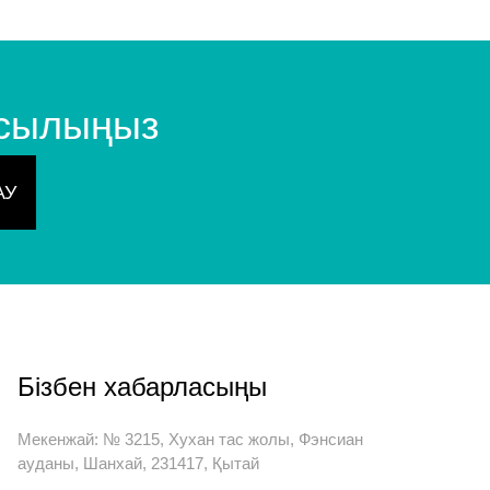
осылыңыз
Бізбен хабарласыңы
Мекенжай: № 3215, Хухан тас жолы, Фэнсиан
ауданы, Шанхай, 231417, Қытай