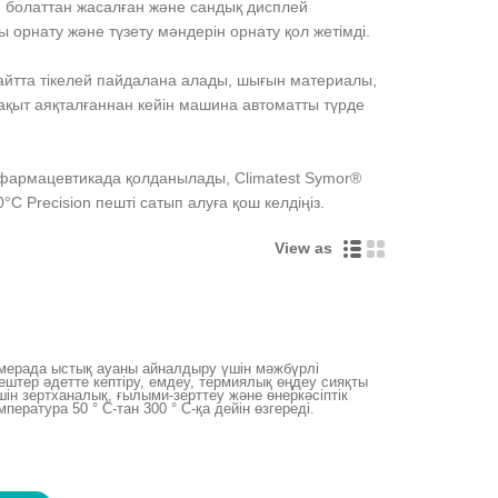
ан болаттан жасалған және сандық дисплей
 орнату және түзету мәндерін орнату қол жетімді.
сайтта тікелей пайдалана алады, шығын материалы,
уақыт аяқталғаннан кейін машина автоматты түрде
е фармацевтикада қолданылады, Climatest Symor®
C Precision пешті сатып алуға қош келдіңіз.
View as
амерада ыстық ауаны айналдыру үшін мәжбүрлі
штер әдетте кептіру, емдеу, термиялық өңдеу сияқты
ін зертханалық, ғылыми-зерттеу және өнеркәсіптік
ратура 50 ° C-тан 300 ° C-қа дейін өзгереді.