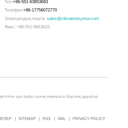
Тел:
+86-551-63853683
Телефон:
+86-17756072770
Электрондық пошта:
sales@climatestsymor.com
Факс: +86-551-8663633
здетілген ауа райы сынақ камерасы Барлық құқықтар
МЕЛЕР
SITEMAP
RSS
XML
PRIVACY POLICY