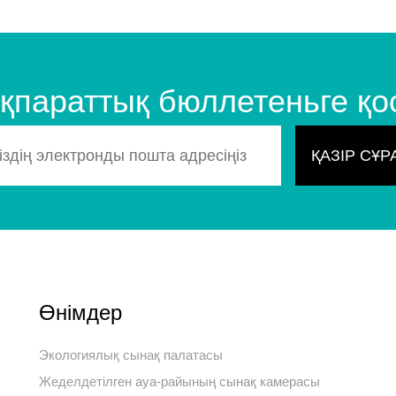
 ақпараттық бюллетеньге қ
Өнімдер
Экологиялық сынақ палатасы
Жеделдетілген ауа-райының сынақ камерасы