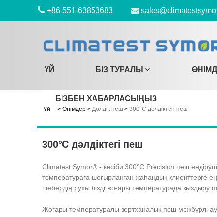
+86-551-63853683
sales@climatestsymo
ҮЙ
БІЗ ТУРАЛЫ
ӨНІМ
БІЗБЕН ХАБАРЛАСЫҢЫЗ
>
Өнімдер
>
Дәлдік пеш
>
300°C дәлдіктегі пеш
Үй
300°C дәлдіктегі пеш
Climatest Symor® - кәсіби 300°C Precision пеш өндір
температураға шоғырланған жаһандық клиенттерге ең
шебердің рухы бізді жоғары температурада қыздыру п
Жоғары температуралы зертханалық пеш мәжбүрлі ау