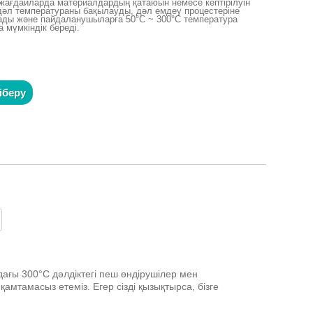
 жағдайларда материалдардың қатаюын немесе кептірілуін
 дәл температураны бақылауды, дәл емдеу процестеріне
нады және пайдаланушыларға 50°C ~ 300°C температура
 мүмкіндік береді.
іберу
дағы 300°C дәлдіктегі пеш өндірушілер мен
қамтамасыз етеміз. Егер сізді қызықтырса, бізге