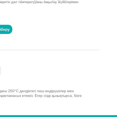
 беретін дәл температураны бақылау жүйелерімен
іберу
дағы 250°C дәлдіктегі пеш өндірушілер мен
қамтамасыз етеміз. Егер сізді қызықтырса, бізге