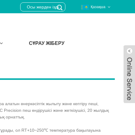
Қазақша
СҰРАУ ЖІБЕРУ
а алатын өнеркәсіптік жылыту және кептіру пеші,
 Precision пеш өндірушісі және жеткізушісі, 20 жылдық
ық орнаттық.
Live
н тұрады, ол RT+10~250℃ температура бақылауына