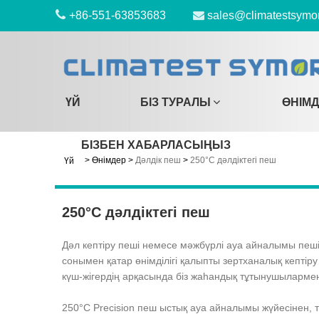
+86-551-63853683
sales@climatestsymo
ҮЙ
БІЗ ТУРАЛЫ
ӨНІМ
БІЗБЕН ХАБАРЛАСЫҢЫЗ
>
Өнімдер
>
Дәлдік пеш
>
250°C дәлдіктегі пеш
Үй
250°C дәлдіктегі пеш
Дәл кептіру пеші немесе мәжбүрлі ауа айналымы пеші 
сонымен қатар өнімділігі қалыпты зертханалық кептіру
күш-жігердің арқасында біз жаһандық тұтынушылармен
250°C Precision пеш ыстық ауа айналымы жүйесінен