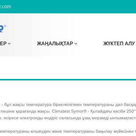
r.com
ДЕР
ЖАҢАЛЫҚТАР
ЖҮКТЕП АЛУ
- бұл жақсы температура біркелкілігімен температураны дәл басқар
 пешіне қарағанда жақсы. Climatest Symor® - Қытайдағы кәсіби 250°C
, әсіресе электронды өндіріс саласында ұзақ мерзімді ынтымақтаст
, температураны өлшеуден және температураны бақылау жүйесіне