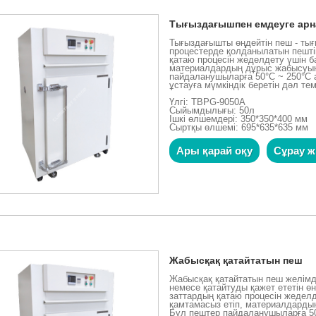
Тығыздағышпен емдеуге арн
Тығыздағышты өңдейтін пеш - тығ
процестерде қолданылатын пешт
қатаю процесін жеделдету үшін б
материалдардың дұрыс жабысуын
пайдаланушыларға 50°C ~ 250°C 
ұстауға мүмкіндік беретін дәл т
Үлгі: TBPG-9050A
Сыйымдылығы: 50л
Ішкі өлшемдері: 350*350*400 мм
Сыртқы өлшемі: 695*635*635 мм
Ары қарай оқу
Сұрау ж
Жабысқақ қатайтатын пеш
Жабысқақ қатайтатын пеш желім
немесе қатайтуды қажет ететін ө
заттардың қатаю процесін жедел
қамтамасыз етіп, материалдарды
Бұл пештер пайдаланушыларға 50