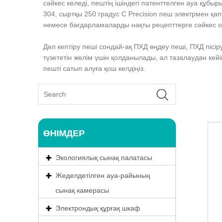
сәйкес келеді, пештің ішіндегі патенттелген ауа құбыр
304, сыртқы 250 градус C Precision пеш электрмен қ
немесе бағдарламаларды нақты рецепттерге сәйкес 
Дәл кептіру пеші сондай-ақ ПХД өңдеу пеші, ПХД пісі
түзететін желім үшін қолданылады, ал тазалаудан кейі
пешті сатып алуға қош келдіңіз.
ӨНІМДЕР
Экологиялық сынақ палатасы
Жеделдетілген ауа-райының
сынақ камерасы
Электрондық құрғақ шкаф