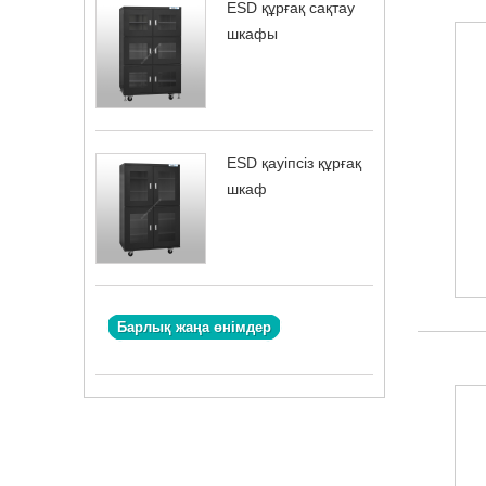
ESD құрғақ сақтау
шкафы
ESD қауіпсіз құрғақ
шкаф
Барлық жаңа өнімдер