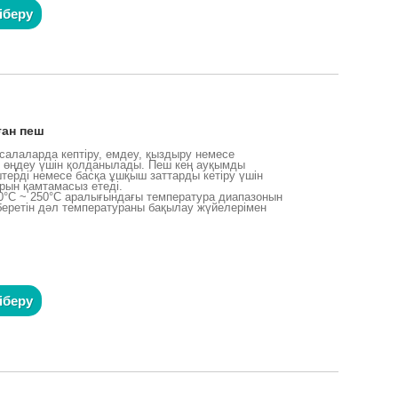
іберу
ған пеш
і салаларда кептіру, емдеу, қыздыру немесе
 өңдеу үшін қолданылады. Пеш кең ауқымды
терді немесе басқа ұшқыш заттарды кетіру үшін
рын қамтамасыз етеді.
°C ~ 250°C аралығындағы температура диапазонын
 беретін дәл температураны бақылау жүйелерімен
іберу