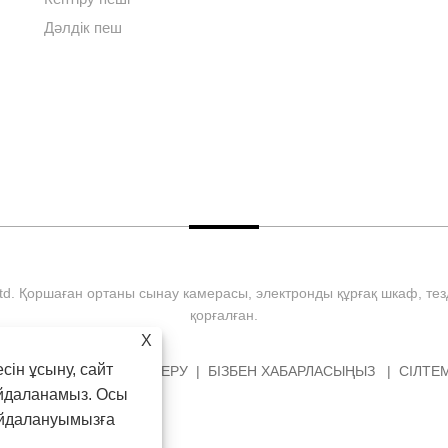
Дәлдік пеш
 Ltd. Қоршаған ортаны сынау камерасы, электронды құрғақ шкаф, те
қорғалған.
X
сін ұсыну, сайт
КТЕП АЛУ
СҰРАУ ЖІБЕРУ
БІЗБЕН ХАБАРЛАСЫҢЫЗ
СІЛТЕ
айдаланамыз. Осы
айдалануымызға