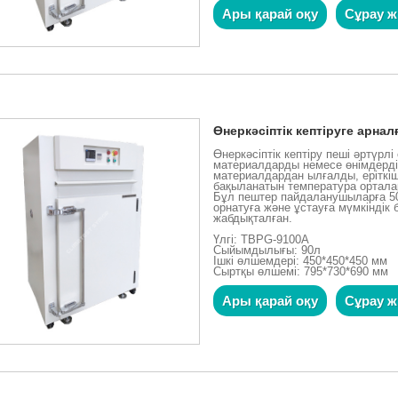
Ары қарай оқу
Сұрау ж
Өнеркәсіптік кептіруге арнал
Өнеркәсіптік кептіру пеші әртүрл
материалдарды немесе өнімдерді
материалдардан ылғалды, еріткіш
бақыланатын температура ортала
Бұл пештер пайдаланушыларға 50
орнатуға және ұстауға мүмкіндік
жабдықталған.
Үлгі: TBPG-9100A
Сыйымдылығы: 90л
Ішкі өлшемдері: 450*450*450 мм
Сыртқы өлшемі: 795*730*690 мм
Ары қарай оқу
Сұрау ж