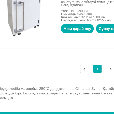
орнатуға және ұстауға мүмкіндік
жабдықталған.
Үлгі: TBPG-9030A
Сыйымдылығы: 30л
Ішкі өлшемі: 320*320*300 мм
Сыртқы өлшемі: 665*600*555 мм
Ары қарай оқу
Сұрау ж
1
діруде кәсіби маманбыз 250°C дәлдіктегі пеш Climatest Symor Қытай
ушілердің бірі. Біз сондай-ақ жоғары сапалы тауармен төмен бағаны 
ласыңыз.