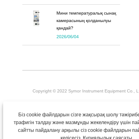
Мини температуралық сынақ
камерасының қолданылуы
қандай?
2026/06/04
Copyright © 2022 Symor Instrument Equipment Co.,
Біз cookie файлдарын сізге жақсырақ шолу тәжірибе
ҮЙ
БІЗ ТУРАЛЫ
ӨНІМДЕР
ЖАҢАЛЫҚТАР
ЖҮ
трафигін талдау және мазмұнды жекелендіру үшін п
сайтты пайдалану арқылы сіз cookie файлдарын п
келісесіз.
Құпиялылық саясаты