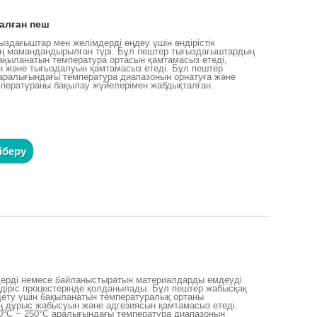
алған пеш
ыздағыштар мен желімдерді өңдеу үшін өндірістік
ің мамандандырылған түрі. Бұл пештер тығыздағыштардың
ақыланатын температура ортасын қамтамасыз етеді,
 және тығыздалуын қамтамасыз етеді. Бұл пештер
аралығындағы температура диапазонын орнатуға және
емператураны бақылау жүйелерімен жабдықталған.
іберу
дерді немесе байланыстыратын материалдарды емдеуді
ндіріс процестерінде қолданылады. Бұл пештер жабысқақ
дету үшін бақыланатын температуралық ортаны
ң дұрыс жабысуын және адгезиясын қамтамасыз етеді.
°C ~ 250°C аралығындағы температура диапазонын