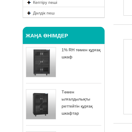
Кептіру пеші
Дәлдік пеш
ЖАҢА ӨНІМДЕР
1% RH төмен құрғақ
шкаф
Төмен
ылғалдылықты
реттейтін құрғақ
шкафтар