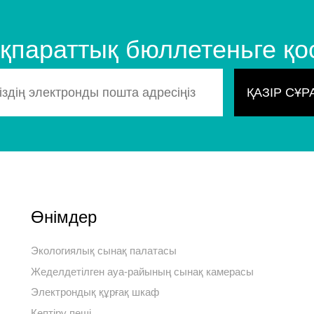
 ақпараттық бюллетеньге қ
Өнімдер
Экологиялық сынақ палатасы
Жеделдетілген ауа-райының сынақ камерасы
Электрондық құрғақ шкаф
Кептіру пеші