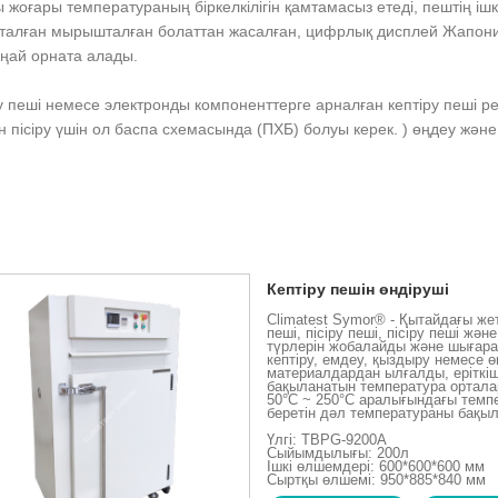
ы жоғары температураның біркелкілігін қамтамасыз етеді, пештің ішк
апталған мырышталған болаттан жасалған, цифрлық дисплей Жапони
оңай орната алады.
ру пеші немесе электронды компоненттерге арналған кептіру пеші р
н пісіру үшін ол баспа схемасында (ПХБ) болуы керек. ) өңдеу және 
Кептіру пешін өндіруші
Climatest Symor® - Қытайдағы жеті
пеші, пісіру пеші, пісіру пеші жә
түрлерін жобалайды және шығара
кептіру, емдеу, қыздыру немесе
материалдардан ылғалды, еріткіш
бақыланатын температура ортала
50°C ~ 250°C аралығындағы темпе
беретін дәл температураны бақы
Үлгі: TBPG-9200A
Сыйымдылығы: 200л
Ішкі өлшемдері: 600*600*600 мм
Сыртқы өлшемі: 950*885*840 мм