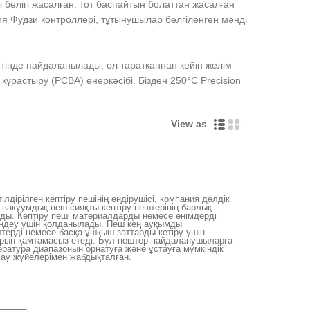
і бөлігі жасалған. тот баспайтын болаттан жасалған
я Фудзи контроллері, тұтынушылар белгіленген мәнді
етінде пайдаланылады, ол таратқаннан кейін желім
құрастыру (PCBA) өнеркәсібі. Бізден 250°C Precision
View as
лдірілген кептіру пешінің өндірушісі, компания дәлдік
не вакуумдық пеш сияқты кептіру пештерінің барлық
ды. Кептіру пеші материалдарды немесе өнімдерді
 өңдеу үшін қолданылады. Пеш кең ауқымды
терді немесе басқа ұшқыш заттарды кетіру үшін
рын қамтамасыз етеді. Бұл пештер пайдаланушыларға
ратура диапазонын орнатуға және ұстауға мүмкіндік
лау жүйелерімен жабдықталған.