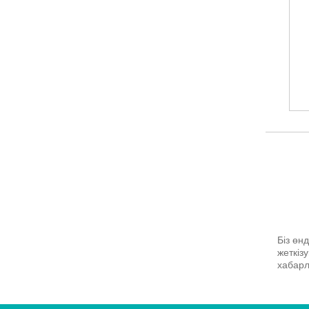
Біз өн
жеткіз
хабар