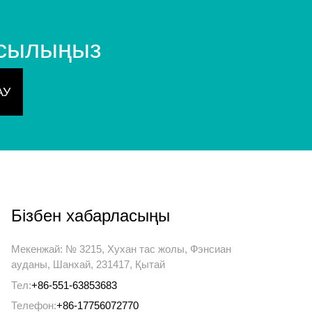
осылыңыз
Бізбен хабарласыңы
Мекенжай: № 3215, Хухан тас жолы, Фэнсиан
ауданы, Шанхай, 231417, Қытай
Тел:
+86-551-63853683
Телефон:
+86-17756072770