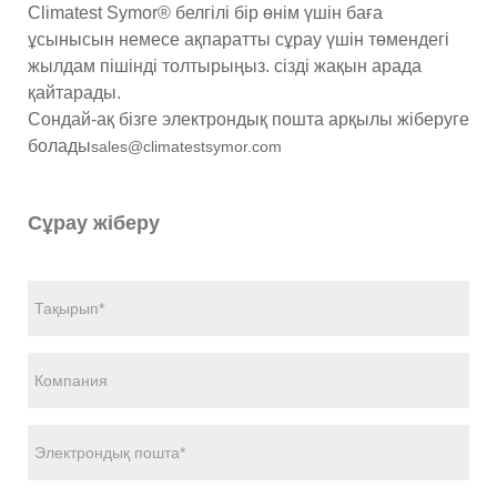
Climatest Symor® белгілі бір өнім үшін баға
ұсынысын немесе ақпаратты сұрау үшін төмендегі
жылдам пішінді толтырыңыз. сізді жақын арада
қайтарады.
Сондай-ақ бізге электрондық пошта арқылы жіберуге
болады
sales@climatestsymor.com
Сұрау жіберу