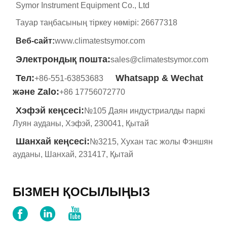
Symor Instrument Equipment Co., Ltd
Тауар таңбасының тіркеу нөмірі: 26677318
Веб-сайт:
www.climatestsymor.com
Электрондық пошта:
sales@climatestsymor.com
Тел:
Whatsapp & Wechat
+86-551-63853683
және Zalo:
+86 17756072770
Хэфэй кеңсесі:
№105 Даян индустриалды паркі
Луян ауданы, Хэфэй, 230041, Қытай
Шанхай кеңсесі:
№3215, Хухан тас жолы Фэншян
ауданы, Шанхай, 231417, Қытай
БІЗМЕН ҚОСЫЛЫҢЫЗ