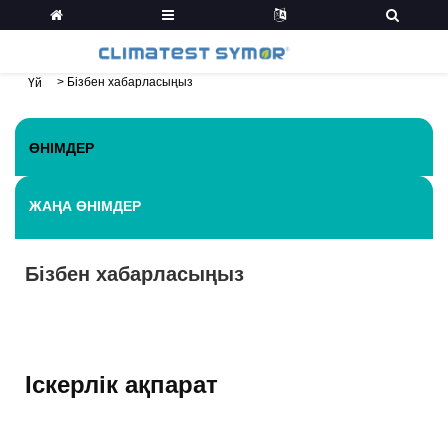
>
Бізбен хабарласыңыз
Үй
ӨНІМДЕР
ЖАҢА ӨНІМДЕР
Бізбен хабарласыңыз
Іскерлік ақпарат