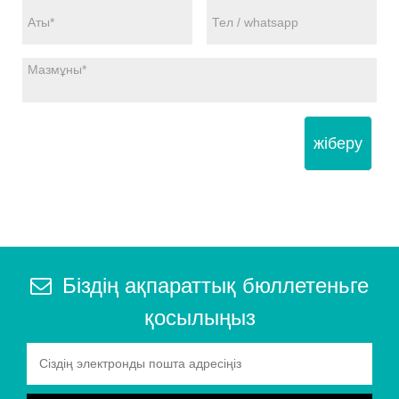
жіберу
Біздің ақпараттық бюллетеньге
қосылыңыз