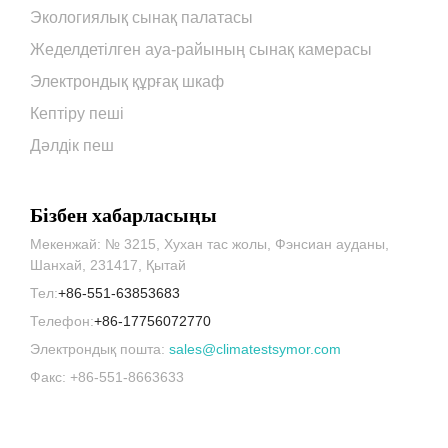
Экологиялық сынақ палатасы
Жеделдетілген ауа-райының сынақ камерасы
Электрондық құрғақ шкаф
Кептіру пеші
Дәлдік пеш
Бізбен хабарласыңы
Мекенжай: № 3215, Хухан тас жолы, Фэнсиан ауданы,
Шанхай, 231417, Қытай
Тел:
+86-551-63853683
Телефон:
+86-17756072770
Электрондық пошта:
sales@climatestsymor.com
Факс: +86-551-8663633