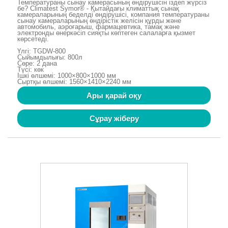
Температураны сынау камерасының өндірушісін іздеп жүрсіз
бе? Climatest Symor® - Қытайдағы климаттық сынақ
камераларының беделді өндірушісі, компания температураны
сынау камераларының өндірістік желісін құрды және
автомобиль, аэроғарыш, фармацевтика, тамақ және
электронды өнеркәсіп сияқты көптеген салаларға қызмет
көрсетеді.
Үлгі: TGDW-800
Сыйымдылығы: 800л
Сөре: 2 дана
Түсі: көк
Ішкі өлшемі: 1000×800×1000 мм
Сыртқы өлшемі: 1560×1410×2240 мм
Ары қарай оқу
Сұрау жіберу