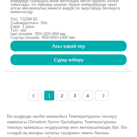
өнімдерді сынаудың және жеткізудің негізгі құралы болып
табылады, ол нарыққа шықпас бұрын өнімдеріңізде орын
алған механикалық немесе өндірістік ақауларды болжауға
көмектеседі.
Үлгі: TGDW-50
Сыйымдылығы: 50л
Сөре: 1 дана
Түсі: көк
Ішкі өлшемі: 350×320×450 мм
Сыртқы өлшемі: 950×950×1400 мм
Ары қарай оқу
Сұрау жіберу
1
2
3
4
Біз өндіруде кәсіби маманбыз Температураны тексеру
камерасы Climatest Symor Қытайдағы Температураны
тексеру камерасы өндірушілер мен жеткізушілердің бірі. Біз
сондай-ақ жоғары сапалы тауармен төмен бағаны