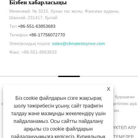
Бізбен хабарласыңы
Мекенжай: № 3215, Хухан тас жолы, Фэнсиан ауданы,
Шанхай, 231417, Қытай
Тел:
+86-551-63853683
Телефон:
+86-17756072770
Электрондық пошта:
sales@climatestsymor.com
Факс: +86-551-8663633
X
Copyright © 2022 Symor Instrument Equipment Co., Ltd. Қоршаған
Біз cookie файлдарын сізге жақсырақ
ортаны сынау камерасы, электронды құрғақ шкаф, тездетілген ауа
шолу тәжірибесін ұсыну, сайт трафигін
райы сынақ камерасы Барлық құқықтар қорғалған.
талдау және мазмұнды жекелендіру үшін
пайдаланамыз. Осы сайтты пайдалану
ҮЙ
БІЗ ТУРАЛЫ
ӨНІМДЕР
ЖАҢАЛЫҚТАР
ЖҮКТЕП АЛУ
арқылы сіз cookie файлдарын
пайдалануымызға келісесіз.
Құпиялылық
СҰРАУ ЖІБЕРУ
БІЗБЕН ХАБАРЛАСЫҢЫЗ
СІЛТЕМЕЛЕР