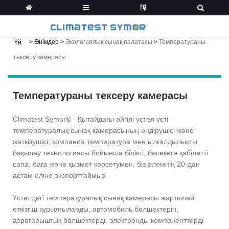
>
Өнімдер
>
Экологиялық сынақ палатасы
>
Температураны
Үй
тексеру камерасы
Температураны тексеру камерасы
Climatest Symor® - Қытайдағы әйгілі үстел үсті
температуралық сынақ камерасының өндірушісі және
жеткізушісі, компания температура мен ылғалдылықты
бақылау технологиясы бойынша білікті, бәсекеге қабілетті
сапа, баға және қызмет көрсетумен, біз әлемнің 20-дан
астам еліне экспорттаймыз.
Үстелдегі температуралық сынақ камерасы жартылай
өткізгіш құрылғыларды, автомобиль бөлшектерін,
аэроғарыштық бөлшектерді, электронды компоненттерді