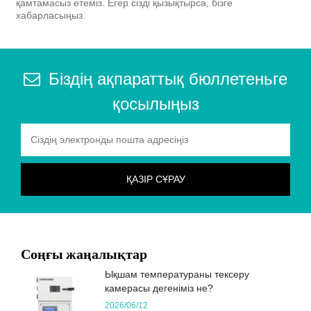
қамтамасыз етеміз. Егер сізді қызықтырса, бізге
хабарласыңыз.
Біздің ақпараттық бюллетеньге
қосылыңыз
Соңғы жаңалықтар
Ықшам температураны тексеру
камерасы дегеніміз не?
2026/06/12