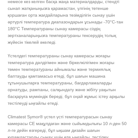
немесе кез келген басқа жаңа материалдарды, стендті
сынап жатқаныңызға қарамастан, үлгінің төтенше
қоршаған орта жағдайларына төзімділігін сынау үшін
әртүрлі температура диапазондарын ұсынады -70°C-тан
180°C Температураны сынау камерасы сіздің
зертханаларыңызға температураны тексерудің толық
жүйесін тікелей әкеледі.
Үстелдегі температураны сынау камерасы жоғары
температура дәлдігімен және біркелкілігімен жоғары
төмен температураны айнымалы және термиялық
баптауды қамтамасыз етеді, бұл шағын машина
тұтынушыларға температураны, бағдарламаларды
орнатуды, рампаны, салқындату және жібіту уақытын
басқаруға мүмкіндік береді, бұл оңай жұмыс істеу арқылы
тестілеуді ыңғайлы етеді.
Climatest Symor® үстел үсті температурасын сынау
камерасы CE мақұлдаған және сыйымдылығы 10 л-ден 50
л-ге дейін өзгереді, бұл ықшам дизайн шағын
құрамдастарды сынау үшін өте ыңғайлы, тестілеу