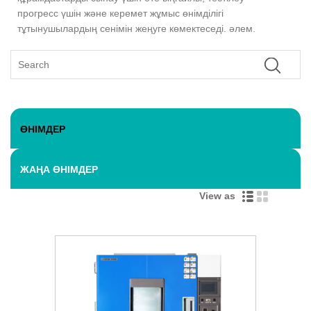
прогресс үшін және керемет жұмыс өнімділігі
тұтынушылардың сенімін жеңуге көмектеседі. әлем.
ӨНІМДЕР
ЖАҢА ӨНІМДЕР
View as