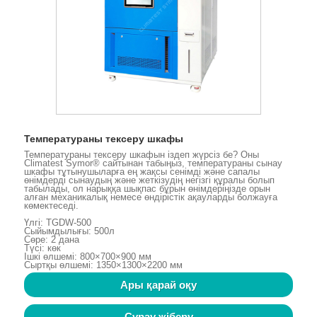
Температураны тексеру шкафы
Температураны тексеру шкафын іздеп жүрсіз бе? Оны
Climatest Symor® сайтынан табыңыз, температураны сынау
шкафы тұтынушыларға ең жақсы сенімді және сапалы
өнімдерді сынаудың және жеткізудің негізгі құралы болып
табылады, ол нарыққа шықпас бұрын өнімдеріңізде орын
алған механикалық немесе өндірістік ақауларды болжауға
көмектеседі.
Үлгі: TGDW-500
Сыйымдылығы: 500л
Сөре: 2 дана
Түсі: көк
Ішкі өлшемі: 800×700×900 мм
Сыртқы өлшемі: 1350×1300×2200 мм
Ары қарай оқу
Сұрау жіберу