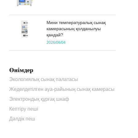
Мини температуралық сынақ
камерасының қолданылуы
қандай?
2026/06/04
Өнімдер
Экологиялық сынақ палатасы
Жеделдетілген ауа-райының сынақ камерасы
Электрондық құрғақ шкаф
Кептіру пеші
Дәлдік пеш