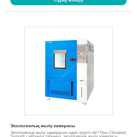
Экологиялық жылу камерасы
Экологиялық жылу камерасын іздеп жүрсіз бе? Оны Climatest
Symor® сайтында табыңыз, экологиялық жылу камерасы