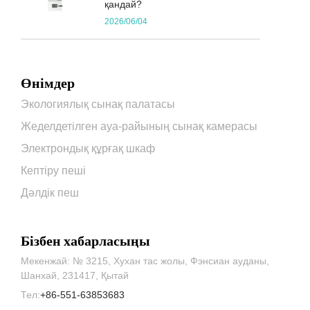
қандай?
2026/06/04
Өнімдер
Экологиялық сынақ палатасы
Жеделдетілген ауа-райының сынақ камерасы
Электрондық құрғақ шкаф
Кептіру пеші
Дәлдік пеш
Бізбен хабарласыңы
Мекенжай: № 3215, Хухан тас жолы, Фэнсиан ауданы,
Шанхай, 231417, Қытай
Тел:
+86-551-63853683