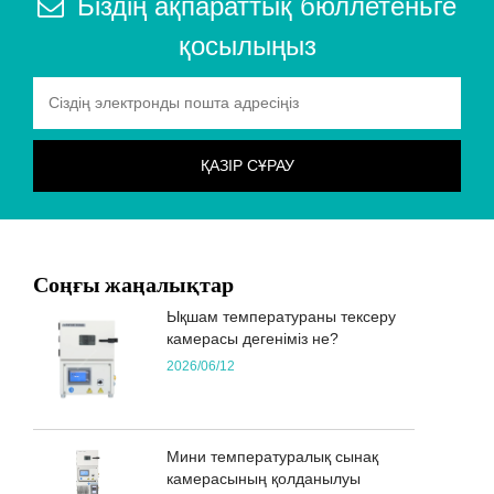
Біздің ақпараттық бюллетеньге
қосылыңыз
Соңғы жаңалықтар
Ықшам температураны тексеру
камерасы дегеніміз не?
2026/06/12
Мини температуралық сынақ
камерасының қолданылуы