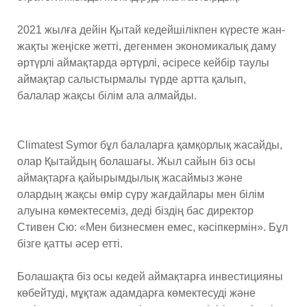
2021 жылға дейін Қытай кедейшілікпен күресте жан-
жақты жеңіске жетті, дегенмен экономикалық даму
әртүрлі аймақтарда әртүрлі, әсіресе кейбір таулы
аймақтар салыстырмалы түрде артта қалып,
балалар жақсы білім ала алмайды.
Climatest Symor бұл балаларға қамқорлық жасайды,
олар Қытайдың болашағы. Жыл сайын біз осы
аймақтарға қайырымдылық жасаймыз және
олардың жақсы өмір сүру жағдайлары мен білім
алуына көмектесеміз, деді біздің бас директор
Стивен Сю: «Мен бизнесмен емес, кәсіпкермін». Бұл
бізге қатты әсер етті.
Болашақта біз осы кедей аймақтарға инвестицияны
көбейтуді, мұқтаж адамдарға көмектесуді және