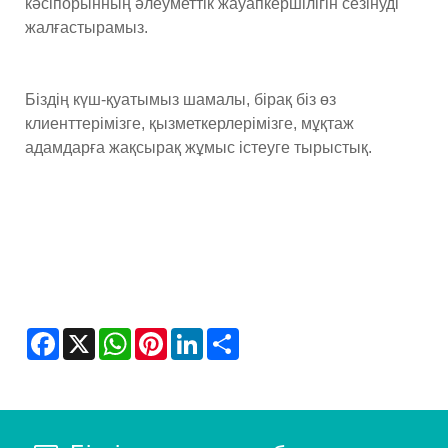
кәсіпорынның әлеуметтік жауапкершілігін сезінуді
жалғастырамыз.
Біздің күш-қуатымыз шамалы, бірақ біз өз
клиенттерімізге, қызметкерлерімізге, мұқтаж
адамдарға жақсырақ жұмыс істеуге тырыстық.
Facebook
X
WhatsApp
Pinterest
LinkedIn
Share