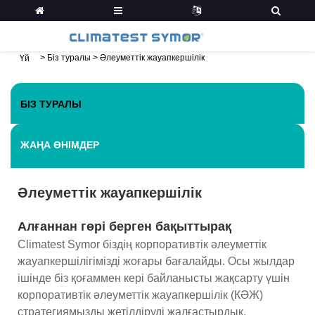
>
Біз туралы
>
Әлеуметтік жауапкершілік
Үй
БІЗ ТУРАЛЫ
ЖАҢА ӨНІМДЕР
Әлеуметтік жауапкершілік
Алғаннан гөрі берген бақыттырақ
Climatest Symor біздің корпоративтік әлеуметтік
жауапкершілігімізді жоғары бағалайды. Осы жылдар
ішінде біз қоғаммен кері байланысты жақсарту үшін
корпоративтік әлеуметтік жауапкершілік (КӘЖ)
стратегиямызды жетілдіруді жалғастырдық.