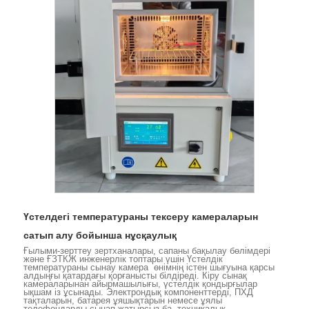
Үстелдегі температураны тексеру камераларын
сатып алу бойынша нұсқаулық
Ғылыми-зерттеу зертханалары, сапаны бақылау бөлімдері
және ҒЗТКЖ инженерлік топтары үшін Үстелдік
температураны сынау камера өнімнің істен шығуына қарсы
алдыңғы қатардағы қорғанысты білдіреді. Кіру сынақ
камераларынан айырмашылығы, үстелдік қондырғылар
ықшам із ұсынады. Электрондық компоненттерді, ПХД
тақталарын, батарея ұяшықтарын немесе ұялы
телефондарды сынап жатырсыз ба, техникалық