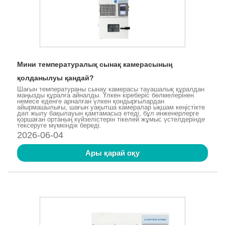
Мини температуралық сынақ камерасының
қолданылуы қандай?
Шағын температураны сынау камерасы тауашалық құралдан
маңызды құралға айналды. Үлкен кіреберіс бөлмелерінен
немесе еденге арналған үлкен қондырғылардан
айырмашылығы, шағын уақытша камералар ықшам кеңістікте
дәл жылу бақылауын қамтамасыз етеді, бұл инженерлерге
қоршаған ортаның күйзелістерін тікелей жұмыс үстелдерінде
тексеруге мүмкіндік береді.
2026-06-04
Ары қарай оқу