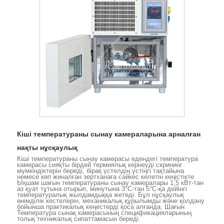
Кіші температураны сынау камераларына арналған
нақты нұсқаулық
Кіші температураны сынау камерасы едендегі температура
камерасы сияқты бірдей термиялық кернеуді скрининг
мүмкіндіктерін береді, бірақ үстелдің үстіңгі тақтайына
немесе көп жиналған зертханаға сәйкес келетін кеңістікте.
Ықшам шағын температураны сынау камералары 1,5 кВт-тан
аз қуат тұтына отырып, минутына 3°C-тан 5°C-қа дейінгі
температуралық жылдамдыққа жетеді. Бұл нұсқаулық
өнімділік кестелерін, механикалық құрылымды және қолдану
бойынша практикалық кеңестерді қоса алғанда, Шағын
Температура сынақ камерасының спецификацияларының
толық техникалық сипаттамасын береді.