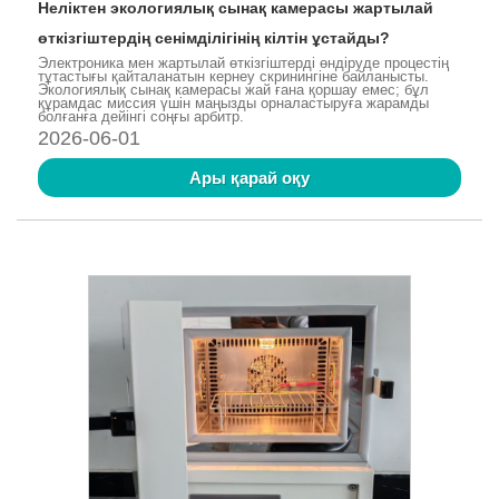
Неліктен экологиялық сынақ камерасы жартылай
өткізгіштердің сенімділігінің кілтін ұстайды?
Электроника мен жартылай өткізгіштерді өндіруде процестің
тұтастығы қайталанатын кернеу скринингіне байланысты.
Экологиялық сынақ камерасы жай ғана қоршау емес; бұл
құрамдас миссия үшін маңызды орналастыруға жарамды
болғанға дейінгі соңғы арбитр.
2026-06-01
Ары қарай оқу