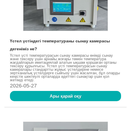
Үстел үстіндегі температураны сынау камерасы
дегеніміз не?
Үстел үсті температурасын сынау камерасы өнімді сынау
және тексеру үшін арнайы жоғары төмен температура
жағдайларын имитациялай алатын ықшам қоршаған ортаны
тексеру құрылғысы. Үстел үсті температурасын сынау
камералары стандартты жұмыс үстелдеріне немесе
зертханалық үстелдерге сыйғызу үшін жасалған, бұл оларды
кеңістік шектеулі орталарда әдеттегі сынақтар үшін қол
жетімді етеді.
2026-05-27
Ары қарай оқу