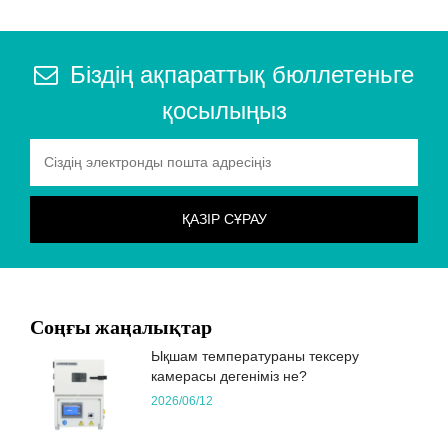
Біздің ақпараттық бюллетеньге
қосылыңыз
Соңғы жаңалықтар
Ықшам температураны тексеру
камерасы дегеніміз не?
2026/06/12