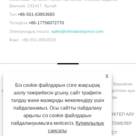
Шанхай, 231417, Қытай
Тел:
+86-551-63853683
Телефон:
+86-17756072770
Электрондық пошта:
sales@climatestsymor.com
Факс: +86-551-8663633
X
Copyright © 2022 Symor Instrument Equipment Co., Ltd. Қоршаған
Біз cookie файлдарын сізге жақсырақ
ортаны сынау камерасы, электронды құрғақ шкаф, тездетілген ауа
шолу тәжірибесін ұсыну, сайт трафигін
райы сынақ камерасы Барлық құқықтар қорғалған.
талдау және мазмұнды жекелендіру үшін
пайдаланамыз. Осы сайтты пайдалану
ҮЙ
БІЗ ТУРАЛЫ
ӨНІМДЕР
ЖАҢАЛЫҚТАР
ЖҮКТЕП АЛУ
арқылы сіз cookie файлдарын
пайдалануымызға келісесіз.
Құпиялылық
СҰРАУ ЖІБЕРУ
БІЗБЕН ХАБАРЛАСЫҢЫЗ
СІЛТЕМЕЛЕР
саясаты
SITEMAP
RSS
XML
PRIVACY POLICY