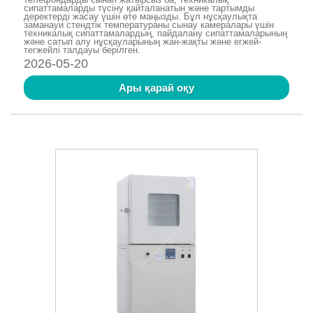
сипаттамаларды түсіну қайталанатын және тартымды
деректерді жасау үшін өте маңызды. Бұл нұсқаулықта
заманауи стендтік температураны сынау камералары үшін
техникалық сипаттамалардың, пайдалану сипаттамаларының
және сатып алу нұсқауларының жан-жақты және егжей-
тегжейлі талдауы берілген.
2026-05-20
Ары қарай оқу