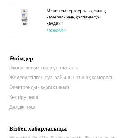
Мини температуралық сынақ
камерасының қолданылуы
қандай?
2026/06/04
Өнімдер
Экологиялық сынақ палатасы
Жеделдетілген ауа-райының сынақ камерасы
Электрондық құрғақ шкаф
Кептіру пеші
Дәлдік пеш
Бізбен хабарласыңы
Мекенжай: № 3215, Хухан тас жолы, Фэнсиан ауданы,