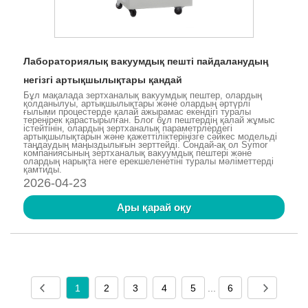
Лабораториялық вакуумдық пешті пайдаланудың
негізгі артықшылықтары қандай
Бұл мақалада зертханалық вакуумдық пештер, олардың
қолданылуы, артықшылықтары және олардың әртүрлі
ғылыми процестерде қалай ажырамас екендігі туралы
тереңірек қарастырылған. Блог бұл пештердің қалай жұмыс
істейтінін, олардың зертханалық параметрлердегі
артықшылықтарын және қажеттіліктеріңізге сәйкес модельді
таңдаудың маңыздылығын зерттейді. Сондай-ақ ол Symor
компаниясының зертханалық вакуумдық пештері және
олардың нарықта неге ерекшеленетіні туралы мәліметтерді
қамтиды.
2026-04-23
Ары қарай оқу
1
2
3
4
5
...
6