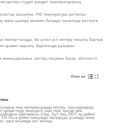
желдеткіш студия ішіндегі температураның
болаттан жасалған, PID температура реттегіші
у және шығару көлемін басқару панелінде реттеуге
рі импортталады, біз үстел үсті кептіру пешінің барлық
і қызмет көрсету. берілгендік рухымен.
а маманданамыз, кептіру пешінен басқа, абсолютті
View as
 пеш
куумдық пеші материалдарды кептіру, газсыздандыру,
лі процестерді жеңілдету үшін теріс қысым мен
айларын қамтамасыз етеді. Бұл пеш 200°C-қа дейінгі
133 Па-ға дейінгі вакуумды басқаруды ұсынады және
 бес түрлі өлшемде қол жетімді.