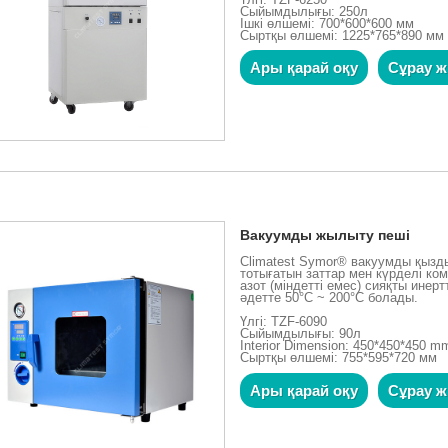
Сыйымдылығы: 250л
Ішкі өлшемі: 700*600*600 мм
Сыртқы өлшемі: 1225*765*890 мм
Ары қарай оқу
Сұрау ж
Вакуумды жылыту пеші
Climatest Symor® вакуумды қызд
тотығатын заттар мен күрделі ко
азот (міндетті емес) сияқты инер
әдетте 50°C ~ 200°C болады.
Үлгі: TZF-6090
Сыйымдылығы: 90л
Interior Dimension: 450*450*450 m
Сыртқы өлшемі: 755*595*720 мм
Ары қарай оқу
Сұрау ж