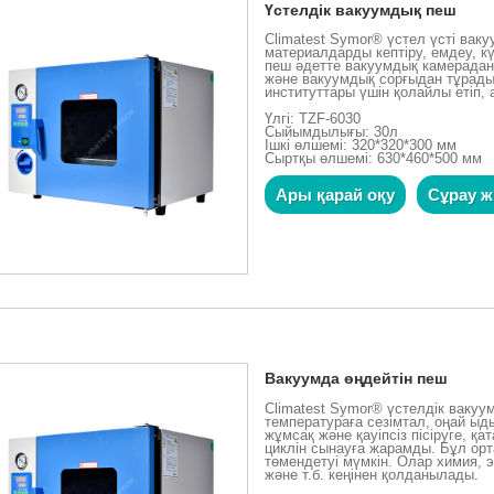
Үстелдік вакуумдық пеш
Climatest Symor® үстел үсті ва
материалдарды кептіру, емдеу, 
пеш әдетте вакуумдық камерадан,
және вакуумдық сорғыдан тұрады.
институттары үшін қолайлы етіп, 
Үлгі: TZF-6030
Сыйымдылығы: 30л
Ішкі өлшемі: 320*320*300 мм
Сыртқы өлшемі: 630*460*500 мм
Ары қарай оқу
Сұрау ж
Вакуумда өңдейтін пеш
Climatest Symor® үстелдік ваку
температураға сезімтал, оңай ы
жұмсақ және қауіпсіз пісіруге, қа
циклін сынауға жарамды. Бұл ор
төмендетуі мүмкін. Олар химия, 
және т.б. кеңінен қолданылады.