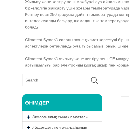
Жылыту және кептіру пеші мәжбүрлі ауа айналымы жүй
біркелкілігін жақсарту үшін жоғары температурада үзді
Кептіру пеші 250 градусқа дейінгі температурада кепт
интеллектуалды басқару, шамадан тыс температурада
болады.
Climatest Symor® сапаны және қызмет көрсетуді бірінші
аспектілерін оңтайландыруға тырысамыз, оның ішінде 
Climatest Symor® жылыту және кептіру пеші CE мақұл
артықшылығы бар электронды құрғақ шкаф пен қорша
ӨНІМДЕР
Экологиялық сынақ палатасы
Жеделдетілген ауа-райының