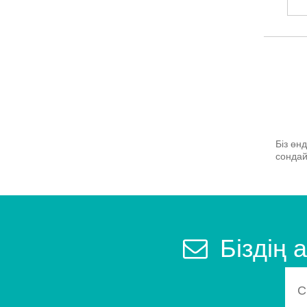
Біз өн
сондай
Біздің