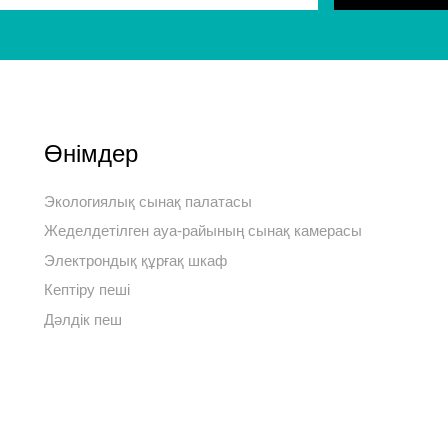
Өнімдер
Экологиялық сынақ палатасы
Жеделдетілген ауа-райының сынақ камерасы
Электрондық құрғақ шкаф
Кептіру пеші
Дәлдік пеш