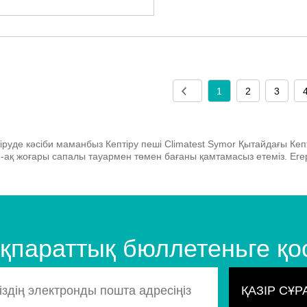
1
2
3
діруде кәсіби маманбыз Кептіру пеші Climatest Symor Қытайдағы Кепті
-ақ жоғары сапалы тауармен төмен бағаны қамтамасыз етеміз. Егер 
 ақпараттық бюллетеньге қ