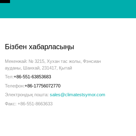
Бізбен хабарласыңы
Мекенжай: № 3215, Хухан тас жолы, Фэнсиан
ауданы, Шанхай, 231417, Қытай
Тел:
+86-551-63853683
Телефон:
+86-17756072770
Электрондық пошта:
sales@climatestsymor.com
Факс: +86-551-8663633