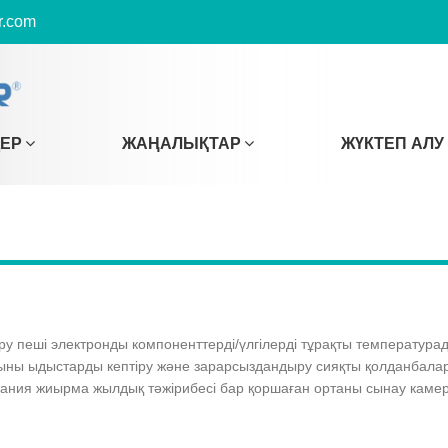
r.com
ДЕР
ЖАҢАЛЫҚТАР
ЖҮКТЕП АЛУ
у пеші электронды компоненттерді/үлгілерді тұрақты температурада
 шыны ыдыстарды кептіру және зарарсыздандыру сияқты қолданбалар 
мпания жиырма жылдық тәжірибесі бар қоршаған ортаны сынау камер