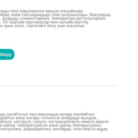
куумды пеші бақыланатын вакуум жағдайында
күйдіру және газсыздандыру үшін қолданылады. Вакуумдық
 қыздыру элементтерінен, температура реттегіштерінен
 Ол кішігірім зертханалар мен ғылыми-зерттеу
аз орын алып, портативті болу үшін жасалған.
іберу
умды қатайтатын пеш вакуумдық ортада жанбайтын,
дырайтын және жоғары тотығатын өнімдерді жылдам,
тайтуға, кептіруге, салуға, экстракциялауға немесе өмірлік
та қайнау температурасын және құрғақ температураны
электроника, фармацевтика, желімдер, пластмасса өңдеу