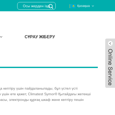
Қазақша
СҰРАУ ЖІБЕРУ
 кептіру үшін пайдаланылады, бұл үстел үсті
үшін өте қажет, Climatest Symor® Қытайдағы жетекші
асы, электронды құрғақ шкаф және кептіру пешін
Live