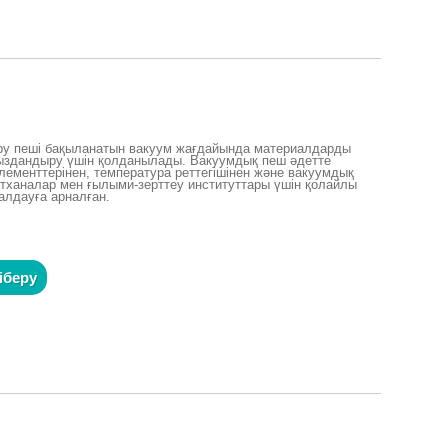
іру пеші бақыланатын вакуум жағдайында материалдарды
зсыздандыру үшін қолданылады. Вакуумдық пеш әдетте
ементтерінен, температура реттегішінен және вакуумдық
ертханалар мен ғылыми-зерттеу институттары үшін қолайлы
малдауға арналған.
іберу