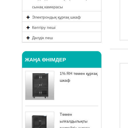
сынақ камерасы
Электрондық құрғақ шкаф
Кептіру пеші
Дәлдік пеш
ЖАҢА ӨНІМДЕР
1% RH төмен құрғақ
шкаф
Төмен
ылғалдылықты