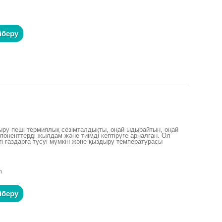
іберу
ыру пеші термиялық сезімталдықты, оңай ыдырайтын, оңай
мпоненттерді жылдам және тиімді кептіруге арналған. Ол
тті газдарға түсуі мүмкін және қыздыру температурасы
m
іберу