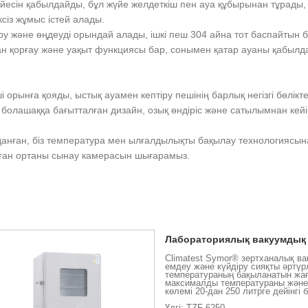
есін қабылдайды, бұл жүйе желдеткіш пен ауа құбырынан тұрады, 
ксіз жұмыс істей алады.
іру және өңдеуді орындай алады, ішкі пеш 304 айна тот баспайтын 
н қорғау және уақыт функциясы бар, сонымен қатар ауаны қабылда
 орынға қояды, ыстық ауамен кептіру пешінің барлық негізгі бөлікте
болашаққа бағытталған дизайн, озық өндіріс және сатылымнан кейінг
данған, біз температура мен ылғалдылықты бақылау технологиясын
ған ортаны сынау камерасын шығарамыз.
Лабораториялық вакуумдық
Climatest Symor® зертханалық ва
емдеу және күйдіру сияқты әртүр
температураның бақыланатын жағд
максималды температураны және 
көлемі 20-дан 250 литрге дейінгі
Үлгі: TZF-6250