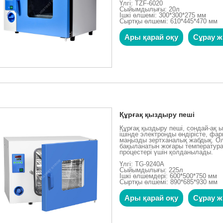
Үлгі: TZF-6020
Сыйымдылығы: 20л
Ішкі өлшемі: 300*300*275 мм
Сыртқы өлшемі: 610*445*470 мм
Ары қарай оқу
Сұрау ж
Құрғақ қыздыру пеші
Құрғақ қыздыру пеші, сондай-ақ ы
ішінде электронды өндірісте, ф
маңызды зертханалық жабдық. Ол
бақыланатын жоғары температура
процестері үшін қолданылады.
Үлгі: TG-9240A
Сыйымдылығы: 225л
Ішкі өлшемдері: 600*500*750 мм
Сыртқы өлшемі: 890*685*930 мм
Ары қарай оқу
Сұрау ж