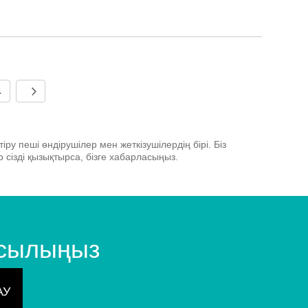
4
ру пеші өндірушілер мен жеткізушілердің бірі. Біз
сізді қызықтырса, бізге хабарласыңыз.
осылыңыз