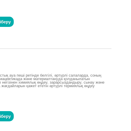
іберу
стық ауа пеші ретінде белгілі, әртүрлі салаларда, соның
армацевтикада және материалтануда қолданылатын
 негізінен химиялық өңдеу, зарарсыздандыру, сынау және
 жағдайларын қажет ететін әртүрлі термиялық өңдеу
іберу