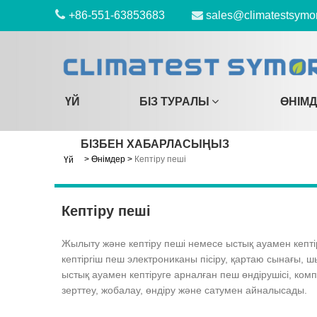
+86-551-63853683
sales@climatestsymo
ҮЙ
БІЗ ТУРАЛЫ
ӨНІМ
БІЗБЕН ХАБАРЛАСЫҢЫЗ
>
Өнімдер
>
Кептіру пеші
Үй
Кептіру пеші
Жылыту және кептіру пеші немесе ыстық ауамен кептір
кептіргіш пеш электрониканы пісіру, қартаю сынағы,
ыстық ауамен кептіруге арналған пеш өндірушісі, ко
зерттеу, жобалау, өндіру және сатумен айналысады.