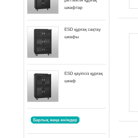
реттейтін құрғақ
шкафтар
ESD құрғақ сақтау
шкафы
ESD қауіпсіз құрғақ
шкаф
Барлық жаңа өнімдер