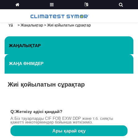
>
Жаңалықтар
>
Жиі қойылатын сұрақтар
Үй
ЖАҢАЛЫҚТАР
ЖАҢА ӨНІМДЕР
Жиі қойылатын сұрақтар
Q:Жеткізу әдісі қандай?
A:Біз тауарларды CIF FOB EXW DDP және т.б. сияқты
қажетті инкотерминдер бойынша жеткіземіз.
Ары қарай оқу