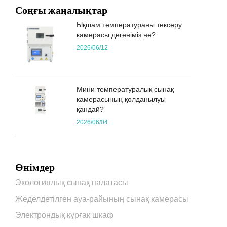
Соңғы жаңалықтар
Ықшам температураны тексеру
камерасы дегеніміз не?
2026/06/12
Мини температуралық сынақ
камерасының қолданылуы
қандай?
2026/06/04
Өнімдер
Экологиялық сынақ палатасы
Жеделдетілген ауа-райының сынақ камерасы
Электрондық құрғақ шкаф