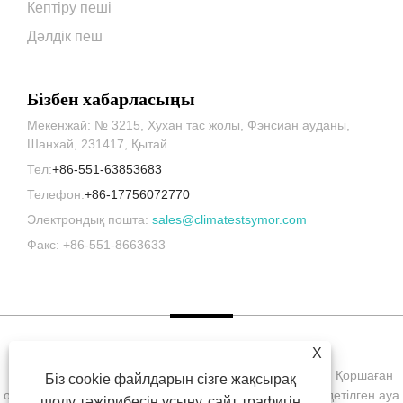
Кептіру пеші
Дәлдік пеш
Бізбен хабарласыңы
Мекенжай: № 3215, Хухан тас жолы, Фэнсиан ауданы,
Шанхай, 231417, Қытай
Тел:
+86-551-63853683
Телефон:
+86-17756072770
Электрондық пошта:
sales@climatestsymor.com
Факс: +86-551-8663633
X
Copyright © 2022 Symor Instrument Equipment Co., Ltd. Қоршаған
Біз cookie файлдарын сізге жақсырақ
ортаны сынау камерасы, электронды құрғақ шкаф, тездетілген ауа
шолу тәжірибесін ұсыну, сайт трафигін