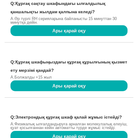
Q:Құрғақ сақтау шкафындағы ылғалдылық
қаншалықты жылдам қалпына келеді?
A:Әр түрлі RH серияларына байланысты 15 минуттан 30
минутқа дейін.
Ары қарай оқу
Q:Құрғақ шкафыңыздағы құрғақ құрылғының қызмет
ету мерзімі қандай?
A:Болжалды +15 жыл
Ары қарай оқу
Q:Электрондық құрғақ шкаф қалай жұмыс істейді?
A:Физикалық ылғалдандыруға арналған молекулалық елеуіш,
қуат қосылғаннан кейін автоматты түрде жұмыс істейді.
Ары қарай оқу