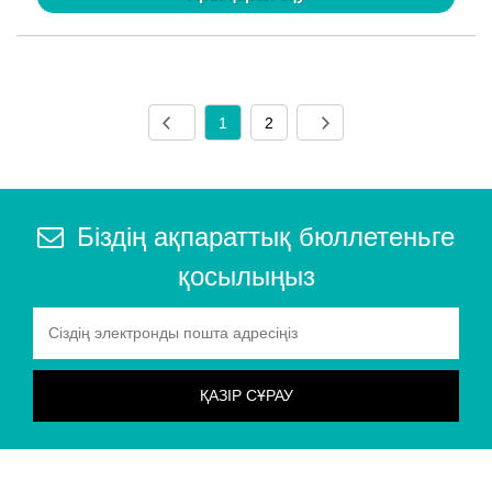
1
2
Біздің ақпараттық бюллетеньге
қосылыңыз