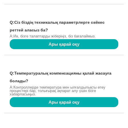
Q:Сіз біздің техникалық параметрлерге сәйкес
реттей аласыз ба?
A:Иә, бізге талаптарды жіберіңіз, біз бағалаймыз.
Ары қарай оқу
Q:Температуралық компенсацияны қалай жасауға
болады?
A:Контроллерде температура мен ылғалдылықты өтеу
процестері бар, толығырақ ақпарат алу үшін бізге
хабарласыңыз.
Ары қарай оқу