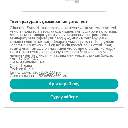
Температуралық камераның үстел үсті
Climatest Symor® температура камерасының үстелдік үстелі
кеңістігі шектеулі зертханада кішірек үлгі үшін жұмыс істейді.
Бұл шағын температура сынағы камерасы экстремалды
температураға қарсы үлгілердің жұмысын тексеру үшін
тамаша климаттық жағдайларды ұсынады және 16 л ықшам
көлемімен оңтайлы сынақ шешімін қамтамасыз етеді. Ұзақ
төзімділікті тамаша өнімділікпен үйлестіре отырып, үстелдік
типтегі температураны сынау камерасы зертханалар мен
ғылыми-зерттеу институттарында ең жақсы сатушы болды.
Үлгі: TGDW-107C
Сыйымдылығы: 16л
Сөре: 1 дана
Түсі: ақшыл-ақ
Ішкі өлшемі: 320×250×200 мм
Сыртқы өлшемі: 520×560×660 мм
Ары қарай оқу
Сұрау жіберу