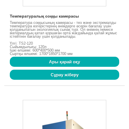
Температуралық соққы камерасы
Температура соққысының камерасы - тез және экстремалды
температура өзгерістерінің өнімдерге әсерін бағалау үшін
қолданылатын экологиялық сынақ түрі. Ол өнімнің немесе
материалдың қатал қоршаған орта жағдайында қалай жұмыс
істейтінін бағалау үшін қолданылады.
Үлгі: TS2-120
Сыйымдылығы: 120л
Ішкі өлшемі: 600*400*500 мм
Сыртқы өлшемі: 1700*1850*1700 мм
Ары қарай оқу
Сұрау жіберу