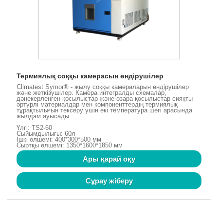
Термиялық соққы камерасын өндірушілер
Climatest Symor® - жылу соққы камераларын өндірушілер
және жеткізушілер. Камера интегралды схемалар,
дәнекерленген қосылыстар және өзара қосылыстар сияқты
әртүрлі материалдар мен компоненттердің термиялық
тұрақтылығын тексеру үшін екі температура шегі арасында
жылдам ауысады.
Үлгі: TS2-60
Сыйымдылығы: 60л
Ішкі өлшемі: 400*300*500 мм
Сыртқы өлшемі: 1350*1600*1850 мм
Ары қарай оқу
Сұрау жіберу