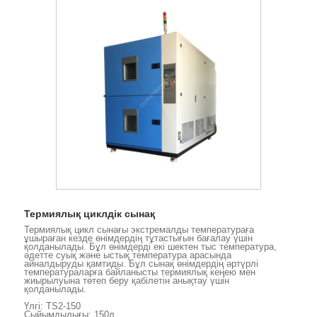
Термиялық циклдік сынақ
Термиялық цикл сынағы экстремалды температураға
ұшыраған кезде өнімдердің тұтастығын бағалау үшін
қолданылады. Бұл өнімдерді екі шектен тыс температура,
әдетте суық және ыстық температура арасында
айналдыруды қамтиды. Бұл сынақ өнімдердің әртүрлі
температураларға байланысты термиялық кеңею мен
жиырылуына төтеп беру қабілетін анықтау үшін
қолданылады.
Үлгі: TS2-150
Сыйымдылығы: 150л