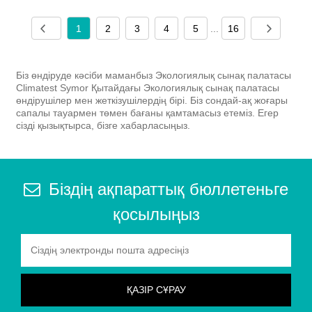
1
2
3
4
5
...
16
Біз өндіруде кәсіби маманбыз Экологиялық сынақ палатасы
Climatest Symor Қытайдағы Экологиялық сынақ палатасы
өндірушілер мен жеткізушілердің бірі. Біз сондай-ақ жоғары
сапалы тауармен төмен бағаны қамтамасыз етеміз. Егер
сізді қызықтырса, бізге хабарласыңыз.
Біздің ақпараттық бюллетеньге
қосылыңыз