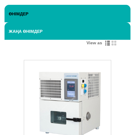
ӨНІМДЕР
ЖАҢА ӨНІМДЕР
View as