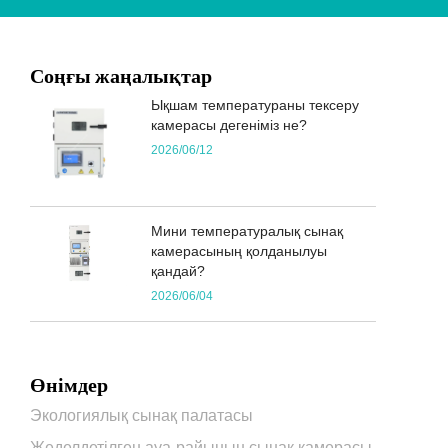
Соңғы жаңалықтар
Ықшам температураны тексеру
камерасы дегеніміз не?
2026/06/12
Мини температуралық сынақ
камерасының қолданылуы
қандай?
2026/06/04
Өнімдер
Экологиялық сынақ палатасы
Жеделдетілген ауа-райының сынақ камерасы