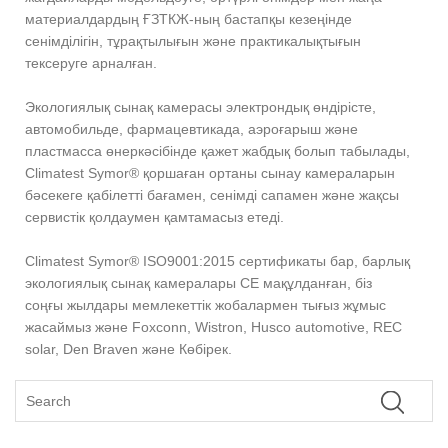
материалдардың ҒЗТКЖ-ның бастапқы кезеңінде
сенімділігін, тұрақтылығын және практикалықтығын
тексеруге арналған.
Экологиялық сынақ камерасы электрондық өндірісте,
автомобильде, фармацевтикада, аэроғарыш және
пластмасса өнеркәсібінде қажет жабдық болып табылады,
Climatest Symor® қоршаған ортаны сынау камераларын
бәсекеге қабілетті бағамен, сенімді сапамен және жақсы
сервистік қолдаумен қамтамасыз етеді.
Climatest Symor® ISO9001:2015 сертификаты бар, барлық
экологиялық сынақ камералары CE мақұлданған, біз
соңғы жылдары мемлекеттік жобалармен тығыз жұмыс
жасаймыз және Foxconn, Wistron, Husco automotive, REC
solar, Den Braven және Көбірек.