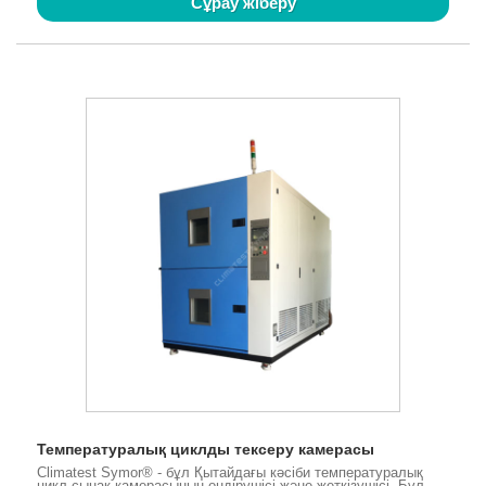
Сұрау жіберу
Температуралық циклды тексеру камерасы
Climatest Symor® - бұл Қытайдағы кәсіби температуралық
цикл сынақ камерасының өндірушісі және жеткізушісі. Бұл