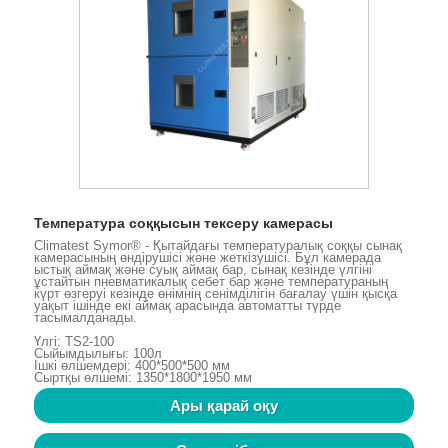
Температура соққысын тексеру камерасы
Climatest Symor® - Қытайдағы температуралық соққы сынақ
камерасының өндірушісі және жеткізушісі. Бұл камерада
ыстық аймақ және суық аймақ бар, сынақ кезінде үлгіні
ұстайтын пневматикалық себет бар және температураның
күрт өзгеруі кезінде өнімнің сенімділігін бағалау үшін қысқа
уақыт ішінде екі аймақ арасында автоматты түрде
тасымалданады.
Үлгі: TS2-100
Сыйымдылығы: 100л
Ішкі өлшемдері: 400*500*500 мм
Сыртқы өлшемі: 1350*1800*1950 мм
Ары қарай оқу