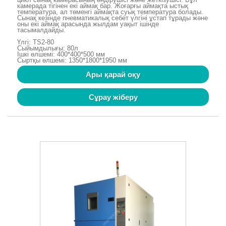
камерада тігінен екі аймақ бар. Жоғарғы аймақта ыстық
температура, ал төменгі аймақта суық температура болады.
Сынақ кезінде пневматикалық себет үлгіні ұстап тұрады және
оны екі аймақ арасында жылдам уақыт ішінде
тасымалдайды.
Үлгі: TS2-80
Сыйымдылығы: 80л
Ішкі өлшемі: 400*400*500 мм
Сыртқы өлшемі: 1350*1800*1950 мм
Ары қарай оқу
Сұрау жіберу