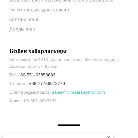
Электрондық құрғақ шкаф
Кептіру пеші
Дәлдік пеш
Бізбен хабарласыңы
Мекенжай: № 3215, Хухан тас жолы, Фэнсиан ауданы,
Шанхай, 231417, Қытай
Тел:
+86-551-63853683
Телефон:
+86-17756072770
Электрондық пошта:
sales@climatestsymor.com
Факс: +86-551-8663633
X