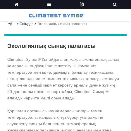
>
Өнімдер
>
Экологиялық сынақ палатасы
Үй
Экологиялық сынақ палатасы
Climatest Symor® Қытайдағы ең жақсы экологиялық сынақ
камерасын өндіруші және жеткізуші, компания
температура мен ылғалдылықты бақылау техникасына
шоғырланады және тамаша техникалық қолдау, заманауи
сапа және сенімді қызмет көрсету арқылы дүние жүзінің
20-дан астам еліне экспорттайды, Climatest Симор®
әлемдік нарықта күшті орын алады.
Қоршаған ортаны сынау камерасы жоғары төмен
температура, ылғалдылық, тұз бүрку, ультракүлгін
сәулелену сияқты белгіленген атмосфералық
жағдайларды модельдеуге, әртүрлі өнімдер мен жаңа