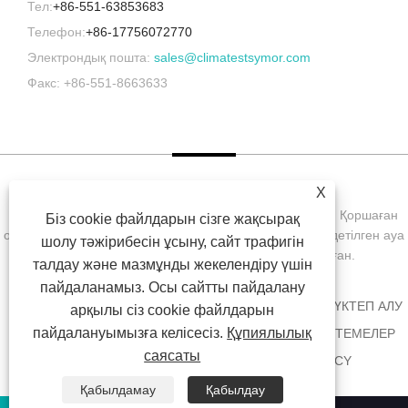
Тел:
+86-551-63853683
Телефон:
+86-17756072770
Электрондық пошта:
sales@climatestsymor.com
Факс: +86-551-8663633
X
Copyright © 2022 Symor Instrument Equipment Co., Ltd. Қоршаған
Біз cookie файлдарын сізге жақсырақ
ортаны сынау камерасы, электронды құрғақ шкаф, тездетілген ауа
шолу тәжірибесін ұсыну, сайт трафигін
райы сынақ камерасы Барлық құқықтар қорғалған.
талдау және мазмұнды жекелендіру үшін
пайдаланамыз. Осы сайтты пайдалану
ҮЙ
БІЗ ТУРАЛЫ
ӨНІМДЕР
ЖАҢАЛЫҚТАР
ЖҮКТЕП АЛУ
арқылы сіз cookie файлдарын
пайдалануымызға келісесіз.
Құпиялылық
СҰРАУ ЖІБЕРУ
БІЗБЕН ХАБАРЛАСЫҢЫЗ
СІЛТЕМЕЛЕР
саясаты
SITEMAP
RSS
XML
PRIVACY POLICY
Қабылдамау
Қабылдау