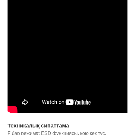
Техникалық сипаттама
F бар режим#: ESD функциясы, қою көк түс.