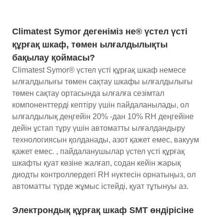
Climatest Symor дегеніміз не® үстел үсті
құрғақ шкаф, төмен ылғалдылықты
бақылау қоймасы?
Climatest Symor® үстел үсті құрғақ шкаф немесе
ылғалдылығы төмен сақтау шкафы ылғалдылығы
төмен сақтау ортасында ылғалға сезімтал
компоненттерді кептіру үшін пайдаланылады, ол
ылғалдылық деңгейін 20% -дан 10% RH деңгейіне
дейін ұстап тұру үшін автоматты ылғалдандыру
технологиясын қолданады, азот қажет емес, вакуум
қажет емес. , пайдаланушылар үстел үсті құрғақ
шкафты қуат көзіне жалғап, содан кейін жарық
диодты контроллердегі RH нүктесін орнатыңыз, ол
автоматты түрде жұмыс істейді, қуат тұтынуы аз.
Электрондық құрғақ шкаф SMT өндірісіне