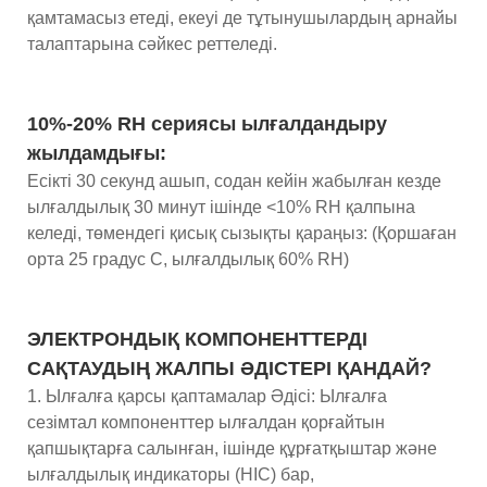
қамтамасыз етеді, екеуі де тұтынушылардың арнайы
талаптарына сәйкес реттеледі.
10%-20% RH сериясы ылғалдандыру
жылдамдығы:
Есікті 30 секунд ашып, содан кейін жабылған кезде
ылғалдылық 30 минут ішінде <10% RH қалпына
келеді, төмендегі қисық сызықты қараңыз: (Қоршаған
орта 25 градус C, ылғалдылық 60% RH)
ЭЛЕКТРОНДЫҚ КОМПОНЕНТТЕРДІ
САҚТАУДЫҢ ЖАЛПЫ ӘДІСТЕРІ ҚАНДАЙ?
1. Ылғалға қарсы қаптамалар Әдісі: Ылғалға
сезімтал компоненттер ылғалдан қорғайтын
қапшықтарға салынған, ішінде құрғатқыштар және
ылғалдылық индикаторы (HIC) бар,