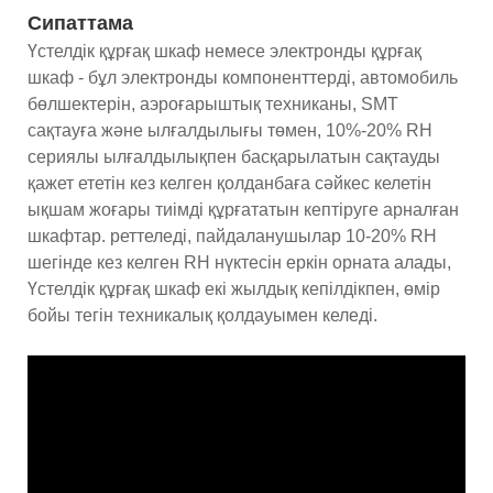
Сипаттама
Үстелдік құрғақ шкаф немесе электронды құрғақ
шкаф - бұл электронды компоненттерді, автомобиль
бөлшектерін, аэроғарыштық техниканы, SMT
сақтауға және ылғалдылығы төмен, 10%-20% RH
сериялы ылғалдылықпен басқарылатын сақтауды
қажет ететін кез келген қолданбаға сәйкес келетін
ықшам жоғары тиімді құрғататын кептіруге арналған
шкафтар. реттеледі, пайдаланушылар 10-20% RH
шегінде кез келген RH нүктесін еркін орната алады,
Үстелдік құрғақ шкаф екі жылдық кепілдікпен, өмір
бойы тегін техникалық қолдауымен келеді.