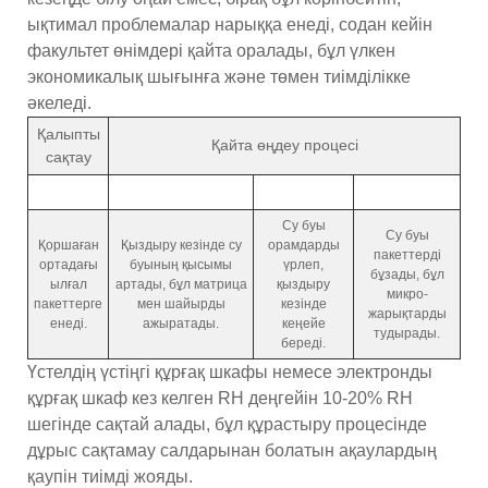
ықтимал проблемалар нарыққа енеді, содан кейін
факультет өнімдері қайта оралады, бұл үлкен
экономикалық шығынға және төмен тиімділікке
әкеледі.
Қалыпты
Қайта өңдеу процесі
сақтау
Су буы
Су буы
Қоршаған
Қыздыру кезінде су
орамдарды
пакеттерді
ортадағы
буының қысымы
үрлеп,
бұзады, бұл
ылғал
артады, бұл матрица
қыздыру
микро-
пакеттерге
мен шайырды
кезінде
жарықтарды
енеді.
ажыратады.
кеңейе
тудырады.
береді.
Үстелдің үстіңгі құрғақ шкафы немесе электронды
құрғақ шкаф кез келген RH деңгейін 10-20% RH
шегінде сақтай алады, бұл құрастыру процесінде
дұрыс сақтамау салдарынан болатын ақаулардың
қаупін тиімді жояды.