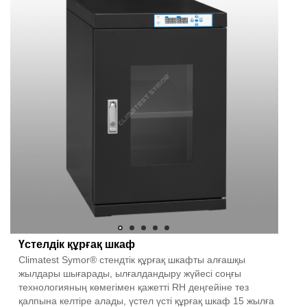
Үстелдік құрғақ шкаф
Climatest Symor® стендтік құрғақ шкафты алғашқы
жылдары шығарады, ылғалдандыру жүйесі соңғы
технологияның көмегімен қажетті RH деңгейіне тез
қалпына келтіре алады, үстел үсті құрғақ шкаф 15 жылға