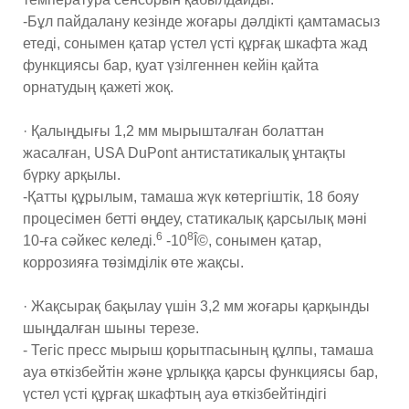
-Бұл пайдалану кезінде жоғары дәлдікті қамтамасыз
етеді, сонымен қатар үстел үсті құрғақ шкафта жад
функциясы бар, қуат үзілгеннен кейін қайта
орнатудың қажеті жоқ.
· Қалыңдығы 1,2 мм мырышталған болаттан
жасалған, USA DuPont антистатикалық ұнтақты
бүрку арқылы.
-Қатты құрылым, тамаша жүк көтергіштік, 18 бояу
процесімен бетті өңдеу, статикалық қарсылық мәні
6
8
10-ға сәйкес келеді.
-10
Î©, сонымен қатар,
коррозияға төзімділік өте жақсы.
· Жақсырақ бақылау үшін 3,2 мм жоғары қарқынды
шыңдалған шыны терезе.
- Тегіс пресс мырыш қорытпасының құлпы, тамаша
ауа өткізбейтін және ұрлыққа қарсы функциясы бар,
үстел үсті құрғақ шкафтың ауа өткізбейтіндігі