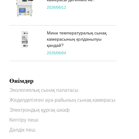
2026/06/12
Мини температуралық сынақ
камерасының қолданылуы
қандай?
2026/06/04
Өнімдер
Экологиялық сынақ палатасы
Жеделдетілген ауа-райының сынақ камерасы
Электрондық құрғақ шкаф
Кептіру пеші
Дәлдік пеш