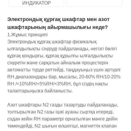
ИНДИКАТОР
Электрондық құрғақ шкафтар мен азот
шкафтарының айырмашылығы неде?
1.Жұмыс принципі
Электрондық құрғақ шкафтар физикалық
ылғалдылықты сіңіруді пайдаланады, негізгі бөлігі
құрғақ қондырғы, құрғақ құрылғы ылғалдылықты
сіңіретін және сарқатын айналым процестерін
автоматты түрде реттейді, таңдауыңыз үшін әртүрлі
RH диапазондары бар, мысалы, 20-60% RH/10-20%
RH /<10%RH/<5%RH/<3%RH, бұл сіздің нақты
талаптарыңызға байланысты.
Азот шкафтары N2 газды тазартуды пайдаланады,
толтырылған N2 газы ішкі ауаны сыртқа итереді,
содан кейін RH параметрі орнатылған мәнге дейін
төмендейді, N2 шығын өлшегіші, магниттік клапан