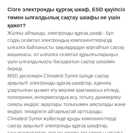
Сізге электронды құрғақ шкаф, ESD қауіпсіз
төмен ылғалдылық сақтау шкафы не үшін
қажет?
Жалпы айтқанда, электронды құрғақ шкаф - бұл
сіздің сезімтал электрондық компоненттеріңізді
ылғалға байланысты зақымдардан қорғайтын сақтау
машинасы, ол ылғалға сезімтал құрылғыларыңыз
үшін ылғалдылықты басқаратын сақтау шешімін
береді.
MSD дискілерін Climatest Symor ішінде сақтау
арқылы® электронды құрғақ шкафтар, еденнің
ұзартылған қызмет ету мерзімі қамтамасыз етіледі,
попкорнинг, интерметалдық өсу, тотығу, дәнекерлеу
сияқты өндіріс ақаулары толығымен аяқталады және
өндіріс тиімділігін айтарлықтай арттырады.
Climatest Symor жүйесінде құнды компоненттерді
сақтау арқылы® электронды құрғақ шкафтар,
саңырауқұлақтар, тотығу, көгеру, тот сияқты ылғалға