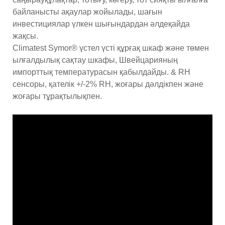
байланысты ақаулар жойылады, шағын
инвестициялар үлкен шығындардан әлдеқайда
жақсы.
Climatest Symor® үстел үсті құрғақ шкаф және төмен
ылғалдылық сақтау шкафы, Швейцарияның
импорттық температурасын қабылдайды. & RH
сенсоры, қателік +/-2% RH, жоғары дәлдікпен және
жоғары тұрақтылықпен.