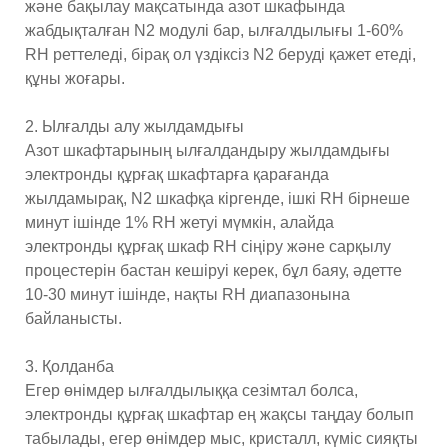
және бақылау мақсатында азот шкафында
жабдықталған N2 модулі бар, ылғалдылығы 1-60%
RH реттеледі, бірақ ол үздіксіз N2 беруді қажет етеді,
құны жоғары.
2. Ылғалды алу жылдамдығы
Азот шкафтарының ылғалдандыру жылдамдығы
электронды құрғақ шкафтарға қарағанда
жылдамырақ, N2 шкафқа кіргенде, ішкі RH бірнеше
минут ішінде 1% RH жетуі мүмкін, алайда
электронды құрғақ шкаф RH сіңіру және сарқылу
процестерін бастан кешіруі керек, бұл баяу, әдетте
10-30 минут ішінде, нақты RH диапазонына
байланысты.
3. Қолданба
Егер өнімдер ылғалдылыққа сезімтал болса,
электронды құрғақ шкафтар ең жақсы таңдау болып
табылады, егер өнімдер мыс, кристалл, күміс сияқты