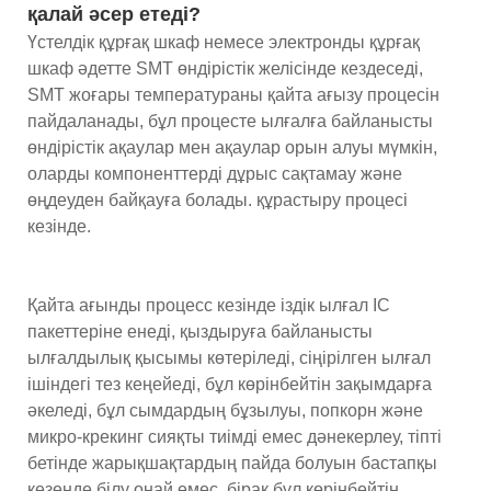
қалай әсер етеді?
Үстелдік құрғақ шкаф немесе электронды құрғақ
шкаф әдетте SMT өндірістік желісінде кездеседі,
SMT жоғары температураны қайта ағызу процесін
пайдаланады, бұл процесте ылғалға байланысты
өндірістік ақаулар мен ақаулар орын алуы мүмкін,
оларды компоненттерді дұрыс сақтамау және
өңдеуден байқауға болады. құрастыру процесі
кезінде.
Қайта ағынды процесс кезінде іздік ылғал IC
пакеттеріне енеді, қыздыруға байланысты
ылғалдылық қысымы көтеріледі, сіңірілген ылғал
ішіндегі тез кеңейеді, бұл көрінбейтін зақымдарға
әкеледі, бұл сымдардың бұзылуы, попкорн және
микро-крекинг сияқты тиімді емес дәнекерлеу, тіпті
бетінде жарықшақтардың пайда болуын бастапқы
кезеңде білу оңай емес, бірақ бұл көрінбейтін,