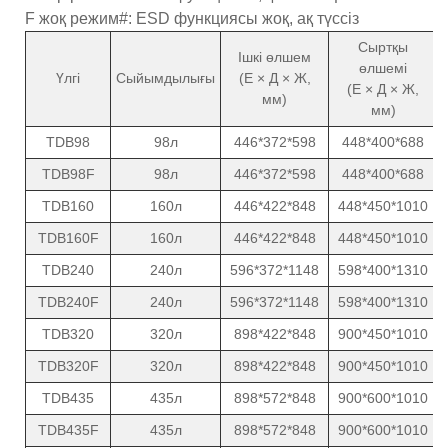
F жоқ режим#: ESD функциясы жоқ, ақ түссіз
Сыртқы
Ішкі өлшем
өлшемі
Үлгі
Сыйымдылығы
(Е × Д × Ж,
(Е × Д × Ж,
мм)
мм)
TDB98
98л
446*372*598
448*400*688
TDB98F
98л
446*372*598
448*400*688
TDB160
160л
446*422*848
448*450*1010
TDB160F
160л
446*422*848
448*450*1010
TDB240
240л
596*372*1148
598*400*1310
TDB240F
240л
596*372*1148
598*400*1310
TDB320
320л
898*422*848
900*450*1010
TDB320F
320л
898*422*848
900*450*1010
TDB435
435л
898*572*848
900*600*1010
TDB435F
435л
898*572*848
900*600*1010