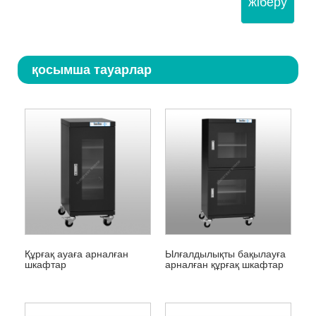
жіберу
қосымша тауарлар
Құрғақ ауаға арналған
Ылғалдылықты бақылауға
шкафтар
арналған құрғақ шкафтар