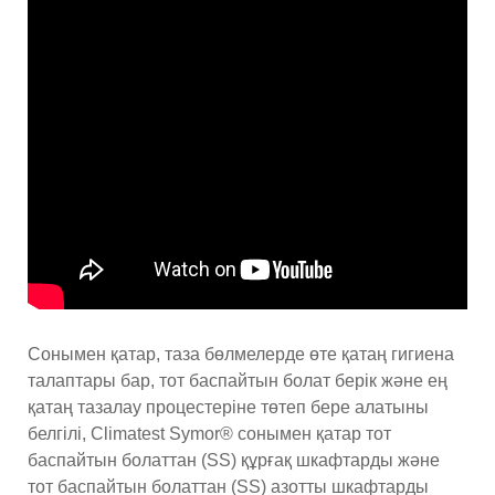
Сонымен қатар, таза бөлмелерде өте қатаң гигиена
талаптары бар, тот баспайтын болат берік және ең
қатаң тазалау процестеріне төтеп бере алатыны
белгілі, Climatest Symor® сонымен қатар тот
баспайтын болаттан (SS) құрғақ шкафтарды және
тот баспайтын болаттан (SS) азотты шкафтарды