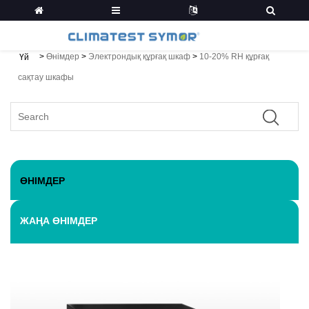
>
Өнімдер
>
Электрондық құрғақ шкаф
>
10-20% RH құрғақ
Үй
сақтау шкафы
ӨНІМДЕР
ЖАҢА ӨНІМДЕР