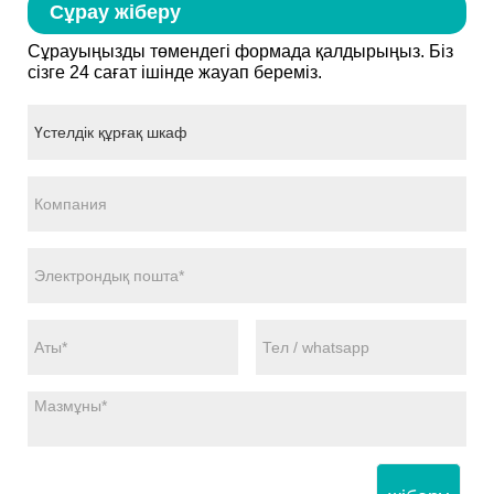
Сұрау жіберу
Сұрауыңызды төмендегі формада қалдырыңыз. Біз
сізге 24 сағат ішінде жауап береміз.