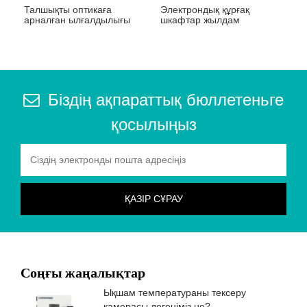
Талшықты оптикаға
Электрондық құрғақ
арналған ылғалдылығы
шкафтар жылдам
төмен құрғақ шкафтар
ылғалдандырғыш
Біздің ақпараттық бюллетеньге
қосылыңыз
Соңғы жаңалықтар
Ықшам температураны тексеру
камерасы дегеніміз не?