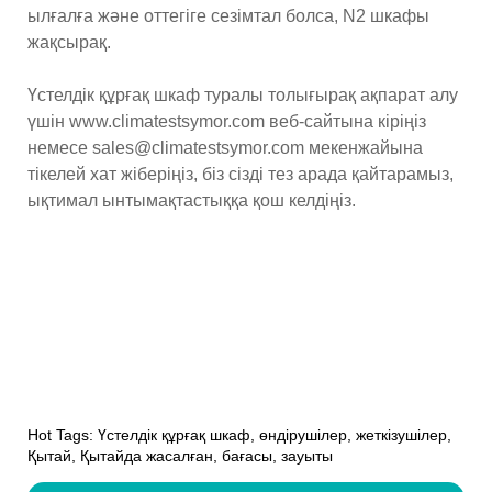
ылғалға және оттегіге сезімтал болса, N2 шкафы
жақсырақ.
Үстелдік құрғақ шкаф туралы толығырақ ақпарат алу
үшін www.climatestsymor.com веб-сайтына кіріңіз
немесе sales@climatestsymor.com мекенжайына
тікелей хат жіберіңіз, біз сізді тез арада қайтарамыз,
ықтимал ынтымақтастыққа қош келдіңіз.
Hot Tags: Үстелдік құрғақ шкаф, өндірушілер, жеткізушілер,
Қытай, Қытайда жасалған, бағасы, зауыты