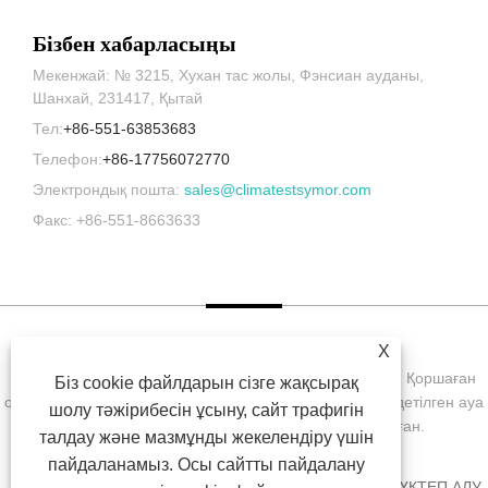
Бізбен хабарласыңы
Мекенжай: № 3215, Хухан тас жолы, Фэнсиан ауданы,
Шанхай, 231417, Қытай
Тел:
+86-551-63853683
Телефон:
+86-17756072770
Электрондық пошта:
sales@climatestsymor.com
Факс: +86-551-8663633
X
Copyright © 2022 Symor Instrument Equipment Co., Ltd. Қоршаған
Біз cookie файлдарын сізге жақсырақ
ортаны сынау камерасы, электронды құрғақ шкаф, тездетілген ауа
шолу тәжірибесін ұсыну, сайт трафигін
райы сынақ камерасы Барлық құқықтар қорғалған.
талдау және мазмұнды жекелендіру үшін
пайдаланамыз. Осы сайтты пайдалану
ҮЙ
БІЗ ТУРАЛЫ
ӨНІМДЕР
ЖАҢАЛЫҚТАР
ЖҮКТЕП АЛУ