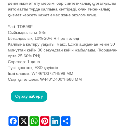
дейін қызмет ету мерзімі бар синтетикалық құрғатқышты
автоматты түрде қалпына келтіреді, оған техникалық
қызмет көрсету қажет емес және экологиялық.
Үлгі: TDB98F
Сыйымдылығы: 98л
Ылғалдылық: 10%-20% RH реттеледі
Қалпына келтіру уақыты: макс. Есікті ашқаннан кейін 30
минуттан кейін 30 секундтан кейін жабылады. (Қоршаған
орта 25 60% RH)
Сөрелер: 1 дана
Түсі: қою көк, ESD қауіпсіз
Ішкі өлшем: W446*D372*H598 MM
Сыртқы өлшемі: W448*D400*H688 MM
Сұрау жіберу
Facebook
X
WhatsApp
Pinterest
LinkedIn
Share