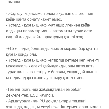
тамаша.
· Жад функциясымен электр қуатын өшіргеннен
кейін қайта орнату қажет емес.
- Үстелдік құрғақ шкаф қуат өшірілгеннен кейін
алдыңғы параметр мәнін автоматты түрде есте
сақтай алады, қайта орнатудың қажеті жоқ.
·+15 жылдық болжамды қызмет мерзімі бар қуатты
құрғақ қондырғы.
- Үстелдік құрғақ шкаф кептіргіш ретінде көп кеуекті
молекулалық електі қабылдайды, оны автоматты
түрде қалпына келтіруге болады, ешқандай шығын
материалдары және ауыстыру қажет емес.
·Төменгі жағында жабдықталған әмбебап
дөңгелектер, ESD қауіпсіз.
- Арматураланған PU доңғалақтары төменгі
жағында, алдыңғы екеуі тежегіштермен орнатылған.