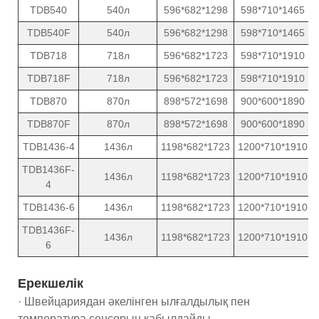
TDB540
540л
596*682*1298
598*710*1465
TDB540F
540л
596*682*1298
598*710*1465
TDB718
718л
596*682*1723
598*710*1910
TDB718F
718л
596*682*1723
598*710*1910
TDB870
870л
898*572*1698
900*600*1890
TDB870F
870л
898*572*1698
900*600*1890
TDB1436-4
1436л
1198*682*1723
1200*710*1910
TDB1436F-
1436л
1198*682*1723
1200*710*1910
4
TDB1436-6
1436л
1198*682*1723
1200*710*1910
TDB1436F-
1436л
1198*682*1723
1200*710*1910
6
Ерекшелік
· Швейцариядан әкелінген ылғалдылық пен
температура сенсорын қабылдайды.