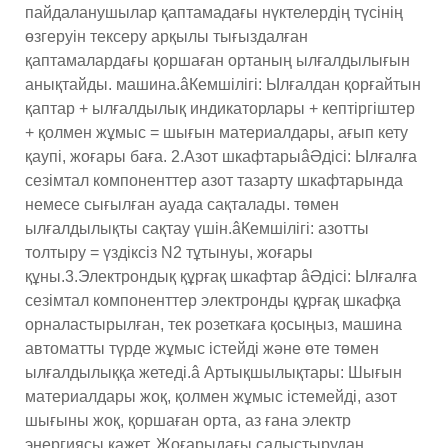
пайдаланушылар қаптамадағы нүктелердің түсінің
өзгеруін тексеру арқылы тығыздалған
қаптамалардағы қоршаған ортаның ылғалдылығын
анықтайды. машина.âКемшілігі: Ылғалдан қорғайтын
қаптар + ылғалдылық индикаторлары + кептіргіштер
+ қолмен жұмыс = шығын материалдары, ағып кету
қаупі, жоғары баға. 2.Азот шкафтарыâӘдісі: Ылғалға
сезімтал компоненттер азот тазарту шкафтарында
немесе сығылған ауада сақталады. төмен
ылғалдылықты сақтау үшін.âКемшілігі: азотты
толтыру = үздіксіз N2 тұтынуы, жоғары
құны.3.Электрондық құрғақ шкафтар âӘдісі: Ылғалға
сезімтал компоненттер электронды құрғақ шкафқа
орналастырылған, тек розеткаға қосыңыз, машина
автоматты түрде жұмыс істейді және өте төмен
ылғалдылыққа жетеді.â Артықшылықтары: Шығын
материалдары жоқ, қолмен жұмыс істемейді, азот
шығыны жоқ, қоршаған орта, аз ғана электр
энергиясы қажет. Жоғарыдағы салыстырудан,