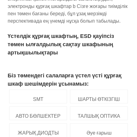
электронды құрғақ шкафтар b Сізге жоғары тиімділік
пен төмен бағаны береді, бұл ұзақ мерзімді
перспективада ең үнемді нұсқа болып табылады.
Үстелдік құрғақ шкафтың, ESD қауіпсіз
төмен ылғалдылық сақтау шкафының
артықшылықтары
Біз төмендегі салаларға үстел үсті құрғақ
шкаф шешімдерін ұсынамыз:
SMT
ШАРТЫ ӨТКІЗГІШ
АВТО БӨЛШЕКТЕР
ТАЛШЫҚ ОПТИКА
ЖАРЫҚ ДИОДТЫ
Әуе ғарыш