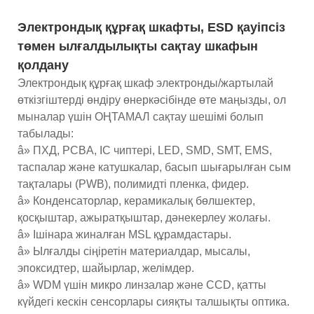
Электрондық құрғақ шкафты, ESD қауіпсіз
төмен ылғалдылықты сақтау шкафын
қолдану
Электрондық құрғақ шкаф электронды/жартылай
өткізгіштерді өндіру өнеркәсібінде өте маңызды, ол
мыналар үшін ОҢТАМАЛ сақтау шешімі болып
табылады:
â» ПХД, PCBA, IC чиптері, LED, SMD, SMT, EMS,
таспалар және катушкалар, басып шығарылған сым
тақталары (PWB), полимидті пленка, фидер.
â» Конденсаторлар, керамикалық бөлшектер,
қосқыштар, ажыратқыштар, дәнекерлеу жолағы.
â» Ішінара жиналған MSL құрамдастары.
â» Ылғалды сіңіретін материалдар, мысалы,
эпоксидтер, шайырлар, желімдер.
â» WDM үшін микро линзалар және CCD, қатты
күйдегі кескін сенсорлары сияқты талшықты оптика.