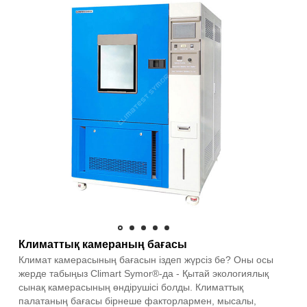
Климаттық камераның бағасы
Климат камерасының бағасын іздеп жүрсіз бе? Оны осы
жерде табыңыз Climart Symor®-да - Қытай экологиялық
сынақ камерасының өндірушісі болды. Климаттық
палатаның бағасы бірнеше факторлармен, мысалы,