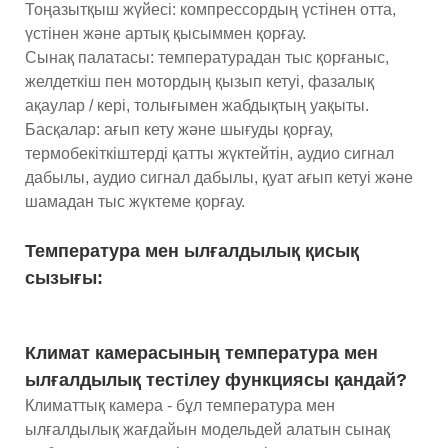
Тоңазытқыш жүйесі: компрессордың үстінен отта,
үстінен және артық қысыммен қорғау.
Сынақ палатасы: температурадан тыс қорғаныс,
желдеткіш пен мотордың қызып кетуі, фазалық
ақаулар / кері, толығымен жабдықтың уақыты.
Басқалар: ағып кету және шығуды қорғау,
термобекіткіштерді қатты жүктейтін, аудио сигнал
дабылы, аудио сигнал дабылы, қуат ағып кетуі және
шамадан тыс жүктеме қорғау.
Температура мен ылғалдылық қисық
сызығы:
Климат камерасының температура мен
ылғалдылық тестілеу функциясы қандай?
Климаттық камера - бұл температура мен
ылғалдылық жағдайын модельдей алатын сынақ