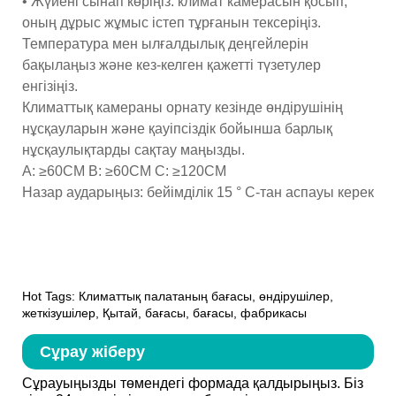
• Жүйені сынап көріңіз: климат камерасын қосып,
оның дұрыс жұмыс істеп тұрғанын тексеріңіз.
Температура мен ылғалдылық деңгейлерін
бақылаңыз және кез-келген қажетті түзетулер
енгізіңіз.
Климаттық камераны орнату кезінде өндірушінің
нұсқауларын және қауіпсіздік бойынша барлық
нұсқаулықтарды сақтау маңызды.
A: ≥60CM В: ≥60CM C: ≥120CM
Назар аударыңыз: бейімділік 15 ° C-тан аспауы керек
Hot Tags: Климаттық палатаның бағасы, өндірушілер,
жеткізушілер, Қытай, бағасы, бағасы, фабрикасы
Сұрау жіберу
Сұрауыңызды төмендегі формада қалдырыңыз. Біз