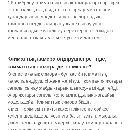
4.Калибрлеу: климаттық сынақ камералары әр түрлі
экологиялық жағдайдағы сенсорлар мен өлшеу
құралдарының дәлдігі сияқты электрондық
компоненттерді калибрлеу және сынау үшін
қолданылады. Бұл өлшеу деректерінің сенімділігі
мен дәлдігін қамтамасыз етуге көмектеседі.
Климаттық камера өндірушісі ретінде,
климаттық симора дегеніміз не?
Клопистикалық симора - бұл кәсіби климаттық
каласпа өндірушісі және жеткізуші, компания жоғары
сапалы сынау жабдықтарын шығаруға міндеттейді,
олар жоғары сапалы және ылғалдылық жағдайын
модельдейді. Климаттық симора біздің
клиенттеріміздің нақты қажеттіліктеріне сәйкес
келетін шешімдерді ұсынуға бағытталған, мысалы,
үлкен немесе ұсақ өнімдерді сынау, температураның
тез өзгеруін немесе ылғалдылықты сақтау