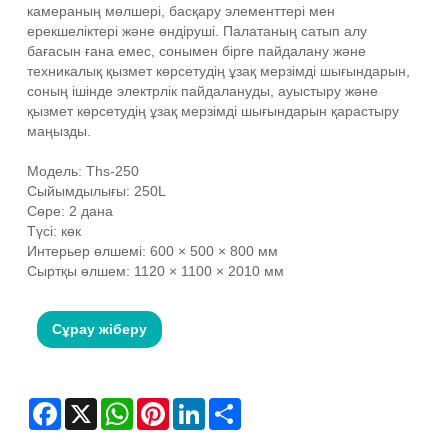
камераның мөлшері, басқару элементтері мен
ерекшеліктері және өндіруші. Палатаның сатып алу
бағасын ғана емес, сонымен бірге пайдалану және
техникалық қызмет көрсетудің ұзақ мерзімді шығындарын,
соның ішінде электрлік пайдалануды, ауыстыру және
қызмет көрсетудің ұзақ мерзімді шығындарын қарастыру
маңызды.
Модель: Ths-250
Сыйымдылығы: 250L
Сөре: 2 дана
Түсі: көк
Интерьер өлшемі: 600 × 500 × 800 мм
Сыртқы өлшем: 1120 × 1100 × 2010 мм
Сұрау жіберу
Facebook
X
WhatsApp
Pinterest
LinkedIn
Share