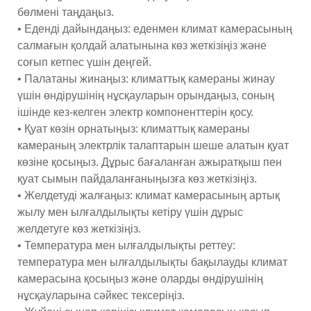
бөлмені таңдаңыз.
• Еденді дайындаңыз: еденмен климат камерасының
салмағын қолдай алатынына көз жеткізіңіз және
соғып кетпес үшін деңгей.
• Палатаны жинаңыз: климаттық камераны жинау
үшін өндірушінің нұсқауларын орындаңыз, соның
ішінде кез-келген электр компоненттерін қосу.
• Қуат көзін орнатыңыз: климаттық камераны
камераның электрлік талаптарын шеше алатын қуат
көзіне қосыңыз. Дұрыс бағаланған ажыратқыш пен
қуат сымын пайдаланғаныңызға көз жеткізіңіз.
• Желдетуді жалғаңыз: климат камерасының артық
жылу мен ылғалдылықты кетіру үшін дұрыс
желдетуге көз жеткізіңіз.
• Температура мен ылғалдылықты реттеу:
температура мен ылғалдылықты бақылауды климат
камерасына қосыңыз және оларды өндірушінің
нұсқауларына сәйкес тексеріңіз.