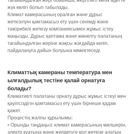
тағайындалған жері бойынша, жергілікті көлік әдетте
жүк көлігі болып табылады.
Климат камерасының оралған және дұрыс
жеткізілуін қамтамасыз ету үшін сенімді және
тәжірибелі жеткізу компаниясымен жұмыс істеу
маңызды. Дұрыс қаптама және жөнелту палатаның
тағайындалған жеріне жақсы жағдайда келіп,
пайдалануға дайын болуына көмектеседі.
Климаттық камераны температура мен
ылғалдылық тестіне қалай орнатуға
болады?
Климативті палатаны орнату дұрыс жұмыс істеуі мен
қауіпсіздігін қамтамасыз ету үшін бірнеше қадам
қажет.
Процестің жалпы құрылымы:
• Орынды таңдаңыз: климат камерасының мөлшерін,
электр қуатына және желдетуге қол жеткізе алатын