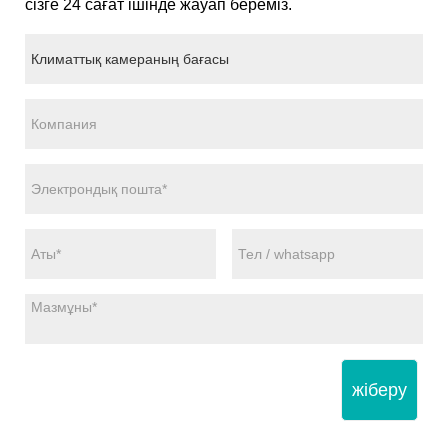
сізге 24 сағат ішінде жауап береміз.
жіберу