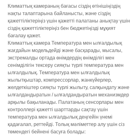
Климаттық камераның бағасы сіздің өтінішіңіздің
нақты талаптарына байланысты, және сіздің
қажеттіліктеріңіз үшін қажетті палатаны анықтау үшін
сіздің қажеттіліктеріңіз бен бюджетіңізді мұқият
бағалау қажет.
Климаттық камера Температура мен ылғалдылық
жағдайын модельдейді және басқарады, мысалы,
экстремалды ортада өнімдердің өнімділігі мен
сенімділігін тексеру сияқты түрлі температура мен
ылғалдылық. Температура мен ылғалдылық
жылытқыштар, компрессорлар, жанкүйерлер,
желдеткіштер сияқты түрлі жылыту, салқындату және
ылғалдандыратын / ылғалдандыратын механизмдер
арқылы бақыланады. Палатаның сенсорлары мен
контроллері қажетті шарттарды сақтау үшін
температура мен ылғалдылық деңгейін үнемі
қадағалап, реттейді. Толық мәліметтер алу үшін сіз
төмендегі бейнені басуға болады: