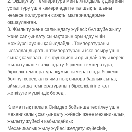
2. Оқшаулау: температура мен ылғалдылық деңгейін
ұстап тұру үшін камера әдетте талшықты шыны
немесе полиуретан сияқты материалдармен
оқшауланған.
3. Жылыту және салқындату жүйесі: бұл жүйе жылу
және салқындату сынақтарын орындау үшін
мәжбүрлі ауаны қабылдайды. Температураны
ылғалдандыратын температураны іске асыру үшін,
сынақ камерасы екі функцияны орындай алуы керек:
жылыту және салқындату, біркелкі температура,
біркелкі температура жұмыс камерасында біркелкі
бөлінуі керек, ал климаттық симора барлық сынақ
аймағында температураның біркелкілігіне қол
жеткізуге мүмкіндік береді.
Климаттық палата Өнімдер бойынша тестілеу үшін
механикалық салқындату жүйесін және механикалық
жылыту жүйесін қабылдайды:
Механикалық жылу жүйесі желдету жүйесінің