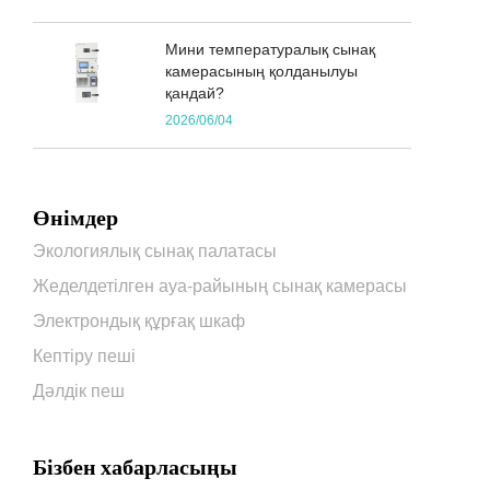
Мини температуралық сынақ
камерасының қолданылуы
қандай?
2026/06/04
Өнімдер
Экологиялық сынақ палатасы
Жеделдетілген ауа-райының сынақ камерасы
Электрондық құрғақ шкаф
Кептіру пеші
Дәлдік пеш
Бізбен хабарласыңы