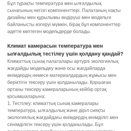
Бұл тұрақты температура мен ылғалдылық
сынағының негізгі компоненттері. Палатаның нақты
дизайны мен құрылымы өндіруші мен модельге
байланысты өзгеруі мүмкін, бірақ бұл компоненттер
әдетте көптеген модельдерде болады.
Климат камерасын температура мен
ылғалдылық тестілеу үшін қолдану қандай?
Климаттық сынақ палаталары әртүрлі экологиялық
жағдайды модельдеу және осы жағдайларда
өнімдердің немесе материалдардың жұмысы мен
беріктігін тексеру үшін қолданылады. Қоршаған
ортаны тексеру камераларының кейбір ортақ
қосымшаларына:
1. Тестілеу: климаттық сынақ камералары
температура, ылғалдылық және діріл сияқты
экологиялық жағдайдағы өнімдердің өнімділігі мен
сенімділігін тексеру үшін қолданылады. Бұл