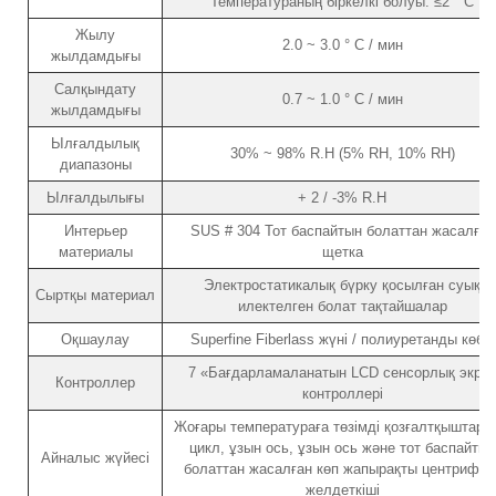
Температураның біркелкі болуы: ≤2 ° C
Жылу
2.0 ~ 3.0 ° C / мин
жылдамдығы
Салқындату
0.7 ~ 1.0 ° C / мин
жылдамдығы
Ылғалдылық
30% ~ 98% R.H (5% RH, 10% RH)
диапазоны
Ылғалдылығы
+ 2 / -3% R.H
Интерьер
SUS # 304 Тот баспайтын болаттан жасалған
материалы
щетка
Электростатикалық бүрку қосылған суық
Сыртқы материал
илектелген болат тақтайшалар
Оқшаулау
Superfine Fiberlass жүні / полиуретанды көбік
7 «Бағдарламаланатын LCD сенсорлық экра
Контроллер
контроллері
Жоғары температураға төзімді қозғалтқыштар, 
цикл, ұзын ось, ұзын ось және тот баспайтын
Айналыс жүйесі
болаттан жасалған көп жапырақты центрифуг
желдеткіші