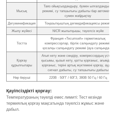
Таяз ойықсыздандыру, бумен ылғалдандыру
Мысық
режимі, су тапшылығы дабылы бар автоматт
сумен жабдықтау
Дегуминификация
Тоңазытқыштың дегмидификациясы режимі
Жылу жүйесі
NICR жылытқышы, тәуелсіз жүйе
Франция «Tecumseh» герметикалық
Тостта
компрессорлар, бірлік салқындату режимі /
қосалқы салқындату режимі (ауа салқындату
Ағып кету және сөндіру, компрессордың үстіңг
Қорғау
қысымы, қызып кету, қатты қорғаныс, ағымдағ
құрылғылары
қорғаныс, теріні артық жүктемені қорғау, ауди
сигнал дабылы, су тапшылығы дабылы
Нәр беруші
220В · 50ГГ / 60ГЗ, 380В 50 Гц / 60 Гц
Қауіпсіздікті қорғау:
Температураның тәуелді емес лимиті: Тест кезінде
термиялық қорғау мақсатында тәуелсіз жұмыс және
дабыл.