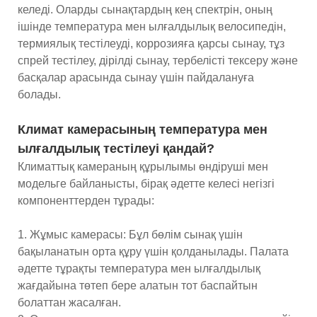
келеді. Оларды сынақтардың кең спектрін, оның
ішінде температура мен ылғалдылық велосипедін,
термиялық тестілеуді, коррозияға қарсы сынау, тұз
спрей тестілеу, дірілді сынау, тербелісті тексеру және
басқалар арасында сынау үшін пайдалануға
болады.
Климат камерасының температура мен
ылғалдылық тестілеуі қандай?
Климаттық камераның құрылымы өндіруші мен
модельге байланысты, бірақ әдетте келесі негізгі
компоненттерден тұрады:
1. Жұмыс камерасы: Бұл бөлім сынақ үшін
бақыланатын орта құру үшін қолданылады. Палата
әдетте тұрақты температура мен ылғалдылық
жағдайына төтеп бере алатын тот баспайтын
болаттан жасалған.