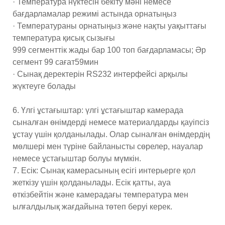
· Температура нүктесін бекіту мәні немесе
бағдарламалар режимі астында орнатыңыз
· Температураны орнатыңыз және нақты уақыттағы
температура қисық сызығы
999 сегменттік жады бар 100 топ бағдарламасы; Әр
сегмент 99 сағат59мин
· Сынақ деректерін RS232 интерфейсі арқылы
жүктеуге болады
6. Үлгі ұстағыштар: үлгі ұстағыштар камерада
сыналған өнімдерді немесе материалдарды қауіпсіз
ұстау үшін қолданылады. Олар сыналған өнімдердің
мөлшері мен түріне байланысты сөрелер, науалар
немесе ұстағыштар болуы мүмкін.
7. Есік: Сынақ камерасының есігі интерьерге қол
жеткізу үшін қолданылады. Есік қатты, ауа
өткізбейтін және камерадағы температура мен
ылғалдылық жағдайына төтеп беруі керек.