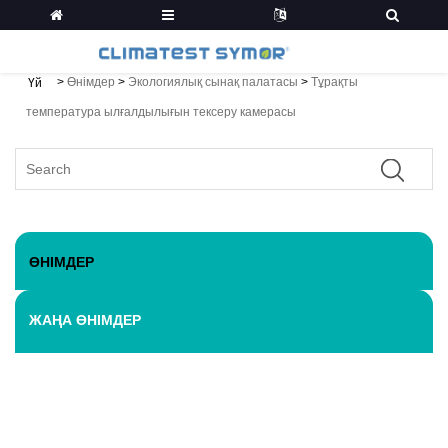
>
Өнімдер
>
Экологиялық сынақ палатасы
>
Тұрақты
Үй
температура ылғалдылығын тексеру камерасы
ӨНІМДЕР
ЖАҢА ӨНІМДЕР