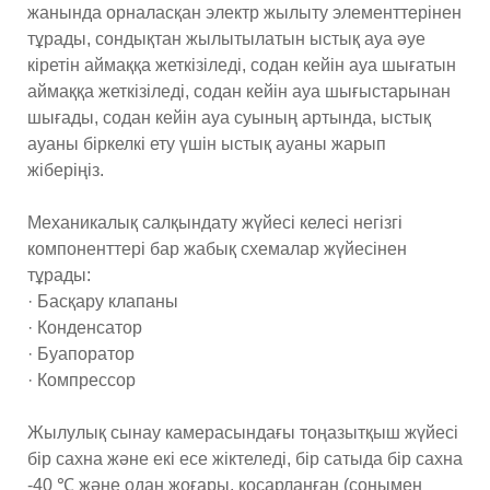
жанында орналасқан электр жылыту элементтерінен
тұрады, сондықтан жылытылатын ыстық ауа әуе
кіретін аймаққа жеткізіледі, содан кейін ауа шығатын
аймаққа жеткізіледі, содан кейін ауа шығыстарынан
шығады, содан кейін ауа суының артында, ыстық
ауаны біркелкі ету үшін ыстық ауаны жарып
жіберіңіз.
Механикалық салқындату жүйесі келесі негізгі
компоненттері бар жабық схемалар жүйесінен
тұрады:
· Басқару клапаны
· Конденсатор
· Буапоратор
· Компрессор
Жылулық сынау камерасындағы тоңазытқыш жүйесі
бір сахна және екі есе жіктеледі, бір сатыда бір сахна
-40 ℃ және одан жоғары, қосарланған (сонымен