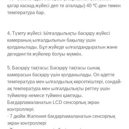
қатар каскад жүйесі деп те аталады) 40 ℃-ден төмен
температура бар.
4. Түзету жүйесі: Ылғалдылықты басқару жүйесі
камераның ылғалдылығын бақылау үшін
қолданылады. Бұл жүйеде ылғалдандыратын және
дегидингтік жүйелер болуы мүмкін.
5. Басқару тақтасы: Басқару тақтасы сынақ
камерасын басқару үшін қолданылады. Ол әдетте
температура мен ылғалдылық көрсеткіштері, сондай-
ақ температура мен ылғалдылықты реттеу үшін
түймелер немесе түймені қамтиды.
Бағдарламаланатын LCD сенсорлық экран
контроллері:
· 7 дюйм Жапония бағдарламаланатын сенсорлық
экран контроллері