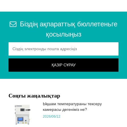
Біздің ақпараттық бюллетеньге
қосылыңыз
Соңғы жаңалықтар
Ықшам температураны тексеру
камерасы дегеніміз не?
2026/06/12