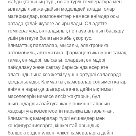
жабдықтарының түрі, ол әр түрлі температура мен
ылғалдылық жағдайын модельдей алады, олар
материалдар, компоненттер немесе өнімдер осы
ортада қалай жүзеге асырылады. Ол әдетте
температура, ылғалдылық пен ауа ағынын басқару
үшін реттеуге болатын жабық корпус.
Климаттық палаталар, мысалы, электроника,
автомобиль, автоматика, фармацевтика және тамақ,
тамақ өнімдері, мысалы, олардың өнімдері
пайдалану және сақтау барысында әсер ете
алатындығына көз жеткізу үшін әртүрлі салаларда
қолданылады. Климаттық камералар сонымен қатар
өнімнің нарыққа шығарылғанға дейін ықтимал
мәселелерін немесе әлсіз жақтарын, бұл
шығындарды азайтуға және өнімнің сапасын
жақсартуға көмектесетін нарыққа шығарылған.
Климаттық камералар түрлі өлшемдер мен
конфигурацияларға, кішкентай орындық
бөлшектерден үлкен, үлкен камераларға дейін