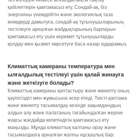
қабілеттерін қамтамасыз ету. Сондай-ақ, біз
энергияны үнемдейтін және экологиялық таза
өнімдерді дамытуға, сондай-ақ тұтынушыларының
тестілеуге арналған жабдықтарының барлауын
қамтамасыз ету үшін керемет тұтынушыларды
қолдау мен қызмет көрсетуге баса назар аударамыз.
Климаттық камераны температура мен
ылғалдылық тестілеуі үшін қалай жинауға
және жеткізуге болады?
Климаттық камераны қаптастыру және жөнелту оның
қауіпсіздігі мен жұмысына әсер етеді. Тиісті қаптама
және жөнелту тасымалдау кезінде зақымданудың
алдын алу және палатаның тағайындалған жеріне
жақсы жағдайда келетіндігін қамтамасыз ету
маңызды. Мұнда климаттық калтаны орау және
тасымалдауға арналған жалпы нұсқаулық бар: