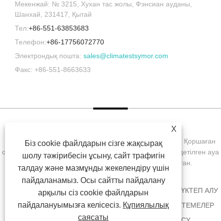
Мекенжай: № 3215, Хухан тас жолы, Фэнсиан ауданы,
Шанхай, 231417, Қытай
Тел:
+86-551-63853683
Телефон:
+86-17756072770
Электрондық пошта:
sales@climatestsymor.com
Факс: +86-551-8663633
X
Copyright © 2022 Symor Instrument Equipment Co., Ltd. Қоршаған
Біз cookie файлдарын сізге жақсырақ
ортаны сынау камерасы, электронды құрғақ шкаф, тездетілген ауа
шолу тәжірибесін ұсыну, сайт трафигін
райы сынақ камерасы Барлық құқықтар қорғалған.
талдау және мазмұнды жекелендіру үшін
пайдаланамыз. Осы сайтты пайдалану
ҮЙ
БІЗ ТУРАЛЫ
ӨНІМДЕР
ЖАҢАЛЫҚТАР
ЖҮКТЕП АЛУ
арқылы сіз cookie файлдарын
пайдалануымызға келісесіз.
Құпиялылық
СҰРАУ ЖІБЕРУ
БІЗБЕН ХАБАРЛАСЫҢЫЗ
СІЛТЕМЕЛЕР
саясаты
SITEMAP
RSS
XML
PRIVACY POLICY