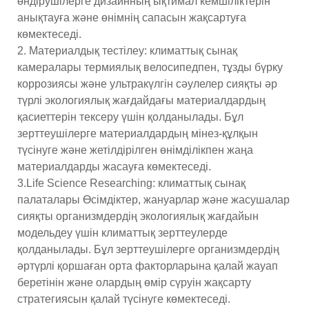
өндірушілерге дизайнның ықтимал кемшіліктерін
анықтауға және өнімнің сапасын жақсартуға
көмектеседі.
2. Материалдық тестілеу: климаттық сынақ
камералары термиялық велосипедпен, тұзды бүрку
коррозиясы және ультракүлгін сәулелер сияқты әр
түрлі экологиялық жағдайдағы материалдардың
қасиеттерін тексеру үшін қолданылады. Бұл
зерттеушілерге материалдардың мінез-құлқын
түсінуге және жетілдірілген өнімділікпен жаңа
материалдарды жасауға көмектеседі.
3.Life Science Researching: климаттық сынақ
палаталары Өсімдіктер, жануарлар және жасушалар
сияқты организмдердің экологиялық жағдайын
модельдеу үшін климаттық зерттеулерде
қолданылады. Бұл зерттеушілерге организмдердің
әртүрлі қоршаған орта факторларына қалай жауап
беретінін және олардың өмір сүруін жақсарту
стратегиясын қалай түсінуге көмектеседі.