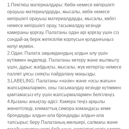
1.Пекіткіш материалдары: Көбік немесе көпіршікті
орауыш материалдарды, мысалы, көбік немесе
көпіршікті орауыш материалдарды, мысалы, көбігі
немесе көпіршікті орау, тасымалдау кезінде
камераны қорғау. Палатаны одан әрі қорғау үшін сіз
сондай-ақ берік жеткізілім корпусын қолданғыңыз
келуі мүмкін.
2.Одан: Палата зақымданудың алдын алу үшін
күтіммен өңделеді. Палатаны көтеру және жылжыту
үшін, дұрыс жабдықты, мысалы, жүк көтергіш немесе
паллет ұясы сияқты пайдалану маңызды.
3.LABELING: Палатаны «нәзік» және «осы жағын»
жапсырмалармен, оны тасымалдау кезінде күтіммен
қамтамасыз ету үшін жапсырмалармен белгілеңіз.
4.Қызаны анықтау әдісі: Камера теңіз арқылы
жөнелтіледі, климаттық симора командасы кеме
брондауды алдын-ала брондауды алдын-ала
тапсырыс беру Палатаның мөлшері, салмағы және