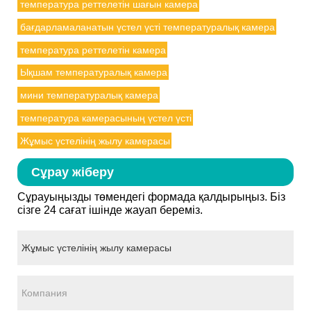
температура реттелетін шағын камера
бағдарламаланатын үстел үсті температуралық камера
температура реттелетін камера
Ықшам температуралық камера
мини температуралық камера
температура камерасының үстел үсті
Жұмыс үстелінің жылу камерасы
Сұрау жіберу
Сұрауыңызды төмендегі формада қалдырыңыз. Біз
сізге 24 сағат ішінде жауап береміз.