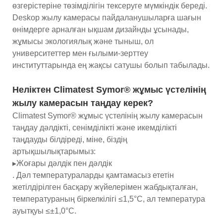
өзгерістеріне төзімділігін тексеруге мүмкіндік береді.
Deskop жылу камерасы пайдаланушыларға шағын
өнімдерге арналған ықшам дизайнды ұсынады,
жұмысы экологиялық және тыныш, ол
университеттер мен ғылыми-зерттеу
институттарында ең жақсы сатушы болып табылады.
Неліктен Climatest Symor® жұмыс үстелінің
жылу камерасын таңдау керек?
Climatest Symor® жұмыс үстелінің жылу камерасын
таңдау дәлдікті, сенімділікті және икемділікті
таңдауды білдіреді, міне, біздің
артықшылықтарымыз:
▸Жоғары дәлдік пен дәлдік
. Дәл температураларды қамтамасыз ететін
жетілдірілген басқару жүйелерімен жабдықталған,
температураның біркелкілігі ≤1,5°C, ал температура
ауытқуы ≤±1,0°C.