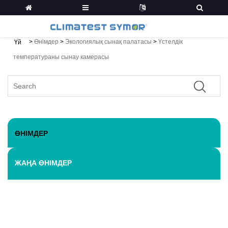
>
Өнімдер
>
Экологиялық сынақ палатасы
>
Үстелдік
Үй
температураны сынау камерасы
ӨНІМДЕР
ЖАҢА ӨНІМДЕР