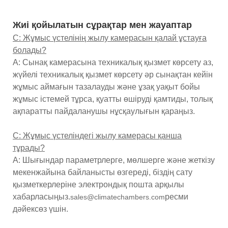
Жиі қойылатын сұрақтар мен жауаптар
С: Жұмыс үстелінің жылу камерасын қалай ұстауға
болады?
A: Сынақ камерасына техникалық қызмет көрсету аз,
жүйелі техникалық қызмет көрсету әр сынақтан кейін
жұмыс аймағын тазалауды және ұзақ уақыт бойы
жұмыс істемей тұрса, қуатты өшіруді қамтиды, толық
ақпаратты пайдаланушы нұсқаулығын қараңыз.
С: Жұмыс үстеліндегі жылу камерасы қанша
тұрады?
A: Шығындар параметрлерге, мөлшерге және жеткізу
мекенжайына байланысты өзгереді, біздің сату
қызметкерлеріне электрондық пошта арқылы
хабарласыңыз.
ресми
sales@climatechambers.com
дәйексөз үшін.