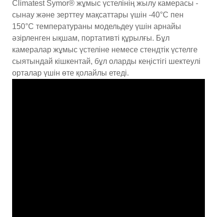
Climatest Symor® жұмыс үстелінің жылу камерасы -
сынау және зерттеу мақсаттары үшін -40°C пен
150°C температураны модельдеу үшін арнайы
әзірленген ықшам, портативті құрылғы. Бұл
камералар жұмыс үстеліне немесе стендтік үстелге
сыятындай кішкентай, бұл оларды кеңістігі шектеулі
орталар үшін өте қолайлы етеді.