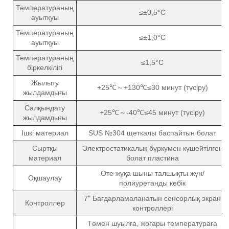
Температураның
≤±0,5°C
ауытқуы
Температураның
≤±1,0°C
ауытқуы
Температураның
≤1,5°C
біркелкілігі
Жылыту
+25℃～+130℃≤30 минут (түсіру)
жылдамдығы
Салқындату
+25℃～-40℃≤45 минут (түсіру)
жылдамдығы
Ішкі материал
SUS №304 щеткалы баспайтын болат
Сыртқы
Электростатикалық бүркумен күшейтілген
материал
болат пластина
Өте жұқа шыны талшықты жүн/
Оқшаулау
полиуретанды көбік
7" Бағдарламаланатын сенсорлық экран
Контроллер
контроллері
Төмен шуылға, жоғары температураға