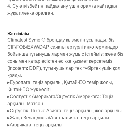
4. Су өткізбейтін пайдалану үшін орамға қайтадан
жұқа пленка оралған.
Жеткізілім
Climatest Symor® брондау қызметін ұсынады, біз
CIF/FOB/EXW/DAP сияқты әртүрлі инкотерминдер
бойынша тұтынушылармен жұмыс істейміз; және біз
сонымен қатар есіктен есікке қызмет көрсетеміз
(incoterm: DDP), тұтынушылар тек түбіртек үшін қол
қояды.
▸Еуропаға: теңіз арқылы, Қытай-ЕО темір жолы,
Қытай-ЕО жүк көлігі
▸Солтүстік Америкаға/Оңтүстік Америкаға: Теңіз
арқылы, Матсон
▸Оңтүстік-Шығыс Азияға: теңіз арқылы, жол арқылы
▸Жаңа Зеландияға/Австралияға: теңіз арқылы
▸Африкаға: теңіз арқылы