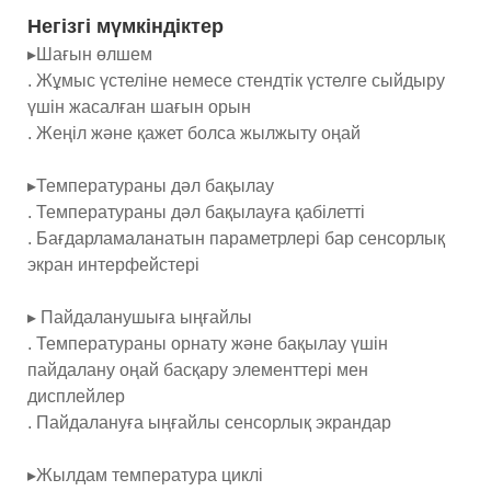
Негізгі мүмкіндіктер
▸Шағын өлшем
. Жұмыс үстеліне немесе стендтік үстелге сыйдыру
үшін жасалған шағын орын
. Жеңіл және қажет болса жылжыту оңай
▸Температураны дәл бақылау
. Температураны дәл бақылауға қабілетті
. Бағдарламаланатын параметрлері бар сенсорлық
экран интерфейстері
▸ Пайдаланушыға ыңғайлы
. Температураны орнату және бақылау үшін
пайдалану оңай басқару элементтері мен
дисплейлер
. Пайдалануға ыңғайлы сенсорлық экрандар
▸Жылдам температура циклі