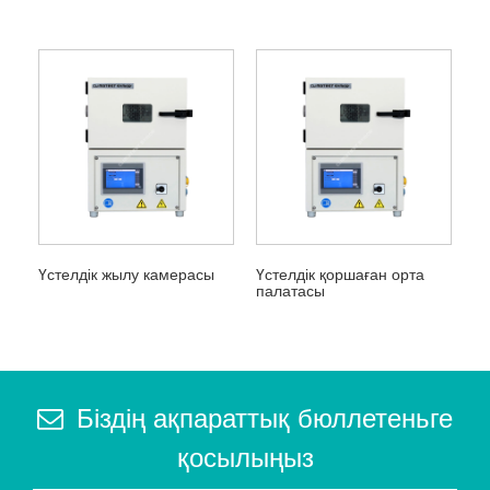
Үстелдік жылу камерасы
Үстелдік қоршаған орта
палатасы
Біздің ақпараттық бюллетеньге
қосылыңыз