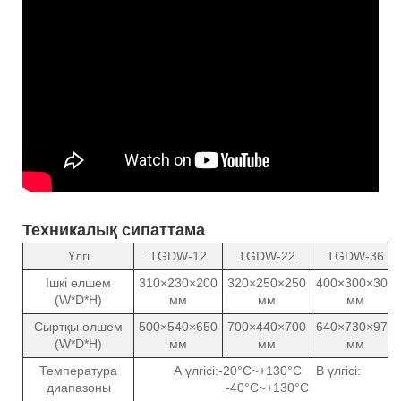
Техникалық сипаттама
Үлгі
TGDW-12
TGDW-22
TGDW-36
Ішкі өлшем
310×230×200
320×250×250
400×300×300
(W*D*H)
мм
мм
мм
Сыртқы өлшем
500×540×650
700×440×700
640×730×970
(W*D*H)
мм
мм
мм
Температура
А үлгісі:-20°C~+130°C В үлгісі:
диапазоны
-40°C~+130°C