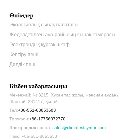
Өнімдер
Экологиялық сынақ палатасы
Жеделдетілген ауа-райының сынақ камерасы
Электрондық құрғақ шкаф
Кептіру пеші
Дәлдік пеш
Бізбен хабарласыңы
Мекенжай: № 3215, Хухан тас жолы, Фэнсиан ауданы,
Шанхай, 231417, Қытай
Тел:
+86-551-63853683
Телефон:
+86-17756072770
Электрондық пошта:
sales@climatestsymor.com
Факс: +86-551-8663633