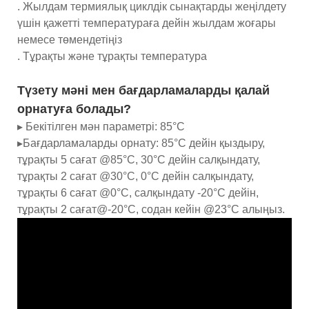
. Жылдам термиялық циклдік сынақтарды жеңілдету
үшін қажетті температураға дейін жылдам жоғары
немесе төмендетіңіз
. Тұрақты және тұрақты температура
Түзету мәні мен бағдарламаларды қалай
орнатуға болады?
▸ Бекітілген мән параметрі: 85°C
▸Бағдарламаларды орнату: 85°C дейін қыздыру,
тұрақты 5 сағат @85°C, 30°C дейін салқындату,
тұрақты 2 сағат @30°C, 0°C дейін салқындату,
тұрақты 6 сағат @0°C, салқындату -20°C дейін,
тұрақты 2 сағат@-20°C, содан кейін @23°C алыңыз.