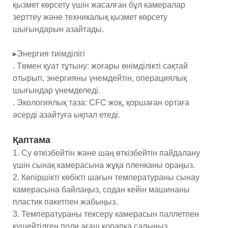
қызмет көрсету үшін жасалған бұл камералар
зерттеу және техникалық қызмет көрсету
шығындарын азайтады.
▸Энергия тиімділігі
. Төмен қуат тұтыну: жоғары өнімділікті сақтай
отырып, энергияны үнемдейтін, операциялық
шығындар үнемделеді.
. Экологиялық таза: CFC жоқ, қоршаған ортаға
әсерді азайтуға ықпал етеді.
Қаптама
1. Су өткізбейтін және шаң өткізбейтін пайдалану
үшін сынақ камерасына жұқа пленканы ораңыз.
2. Көпіршікті көбікті шағын температураны сынау
камерасына байлаңыз, содан кейін машинаны
пластик пакетпен жабыңыз.
3. Температураны тексеру камерасын паллетпен
күшейтілген поли ағаш қорапқа салыңыз.