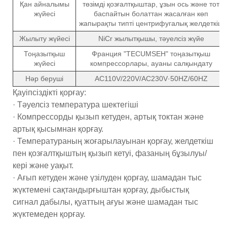
Қан айналымы
төзімді қозғалтқыштар, ұзын ось және тот
жүйесі
баспайтын болаттан жасалған көп
жапырақты типті центрифугалық желдеткіш
Жылыту жүйесі
NiCr жылытқышы, тәуелсіз жүйе
Тоңазытқыш
Франция "TECUMSEH" тоңазытқыш
жүйесі
компрессорлары, ауаны салқындату
Нәр беруші
AC110V/220V/AC230V·50HZ/60HZ
Қауіпсіздікті қорғау:
· Тәуелсіз температура шектегіші
· Компрессорды қызып кетуден, артық токтан және
артық қысымнан қорғау.
· Температураның жоғарылауынан қорғау, желдеткіш
пен қозғалтқыштың қызып кетуі, фазаның бұзылуы/
кері және уақыт.
· Ағып кетуден және үзілуден қорғау, шамадан тыс
жүктемені сақтандырғыштан қорғау, дыбыстық
сигнал дабылы, қуаттың ағуы және шамадан тыс
жүктемеден қорғау.