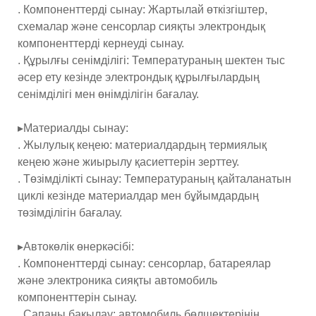
. Компоненттерді сынау: Жартылай өткізгіштер,
схемалар және сенсорлар сияқты электрондық
компоненттерді кернеуді сынау.
. Құрылғы сенімділігі: Температураның шектен тыс
әсер ету кезінде электрондық құрылғылардың
сенімділігі мен өнімділігін бағалау.
▸Материалды сынау:
. Жылулық кеңею: материалдардың термиялық
кеңею және жиырылу қасиеттерін зерттеу.
. Төзімділікті сынау: Температураның қайталанатын
циклі кезінде материалдар мен бұйымдардың
төзімділігін бағалау.
▸Автокөлік өнеркәсібі:
. Компоненттерді сынау: сенсорлар, батареялар
және электроника сияқты автомобиль
компоненттерін сынау.
. Сапаны бақылау: автомобиль бөлшектерінің