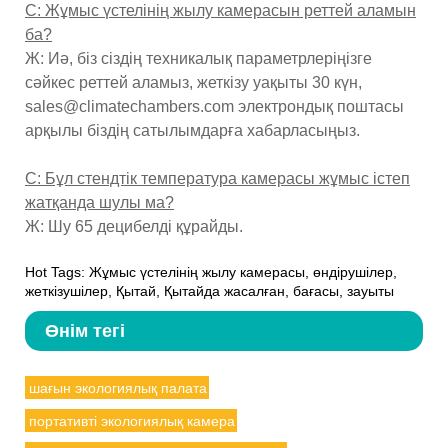
С: Жұмыс үстелінің жылу камерасын реттей аламын
ба?
Ж: Иә, біз сіздің техникалық параметрлеріңізге
сәйкес реттей аламыз, жеткізу уақыты 30 күн,
sales@climatechambers.com электрондық поштасы
арқылы біздің сатылымдарға хабарласыңыз.
С: Бұл стендтік температура камерасы жұмыс істеп
жатқанда шулы ма?
Ж: Шу 65 децибелді құрайды.
Hot Tags: Жұмыс үстелінің жылу камерасы, өндірушілер,
жеткізушілер, Қытай, Қытайда жасалған, бағасы, зауыты
Өнім тегі
шағын экологиялық палата
портативті экологиялық камера