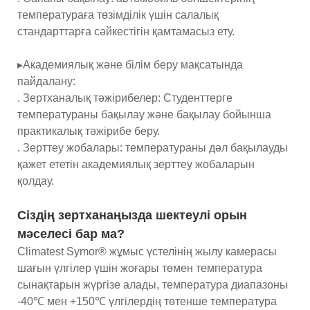
температураға төзімділік үшін салалық
стандарттарға сәйкестігін қамтамасыз ету.
▸Академиялық және білім беру мақсатында
пайдалану:
. Зертханалық тәжірибелер: Студенттерге
температураны бақылау және бақылау бойынша
практикалық тәжірибе беру.
. Зерттеу жобалары: температураны дәл бақылауды
қажет ететін академиялық зерттеу жобаларын
қолдау.
Сіздің зертханаңызда шектеулі орын
мәселесі бар ма?
Climatest Symor® жұмыс үстелінің жылу камерасы
шағын үлгілер үшін жоғары төмен температура
сынақтарын жүргізе алады, температура диапазоны
-40℃ мен +150℃ үлгілердің төтенше температура