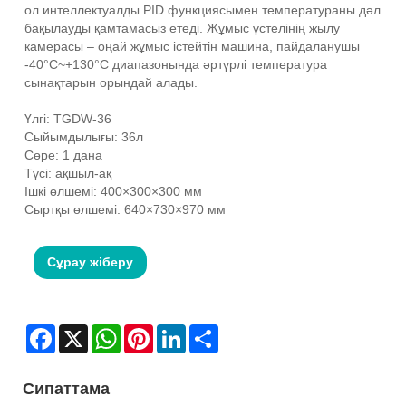
ол интеллектуалды PID функциясымен температураны дәл
бақылауды қамтамасыз етеді. Жұмыс үстелінің жылу
камерасы – оңай жұмыс істейтін машина, пайдаланушы
-40°C~+130°C диапазонында әртүрлі температура
сынақтарын орындай алады.
Үлгі: TGDW-36
Сыйымдылығы: 36л
Сөре: 1 дана
Түсі: ақшыл-ақ
Ішкі өлшемі: 400×300×300 мм
Сыртқы өлшемі: 640×730×970 мм
Сұрау жіберу
Facebook
X
WhatsApp
Pinterest
LinkedIn
Share
Сипаттама