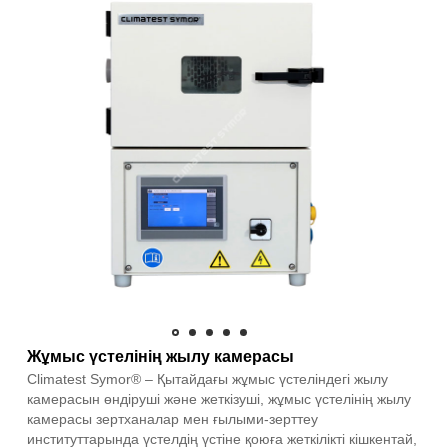
Жұмыс үстелінің жылу камерасы
Climatest Symor® – Қытайдағы жұмыс үстеліндегі жылу
камерасын өндіруші және жеткізуші, жұмыс үстелінің жылу
камерасы зертханалар мен ғылыми-зерттеу
институттарында үстелдің үстіне қоюға жеткілікті кішкентай,