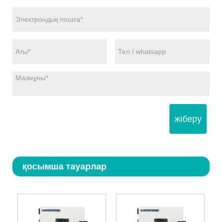
жіберу
қосымша тауарлар