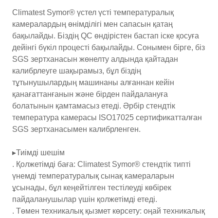
Climatest Symor® үстел үсті температуралық
камералардың өнімділігі мен сапасын қатаң
бақылайды. Біздің QC өндірістен бастап іске қосуға
дейінгі бүкіл процесті бақылайды. Сонымен бірге, біз
SGS зертханасын жөнелту алдында қайтадан
калибрлеуге шақырамыз, бұл біздің
тұтынушылардың машинаны алғаннан кейін
қанағаттанғанын және бірден пайдалануға
болатынын қамтамасыз етеді. Әрбір стендтік
температура камерасы ISO17025 сертификатталған
SGS зертханасымен калибрленген.
▸Тиімді шешім
. Қолжетімді баға: Climatest Symor® стендтік типті
үнемді температуралық сынақ камераларын
ұсынады, бұл кеңейтілген тестілеуді көбірек
пайдаланушылар үшін қолжетімді етеді.
. Төмен техникалық қызмет көрсету: оңай техникалық