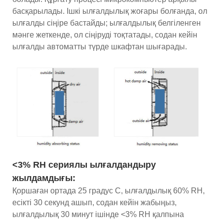
басқарылады. Ішкі ылғалдылық жоғары болғанда, ол
ылғалды сіңіре бастайды; ылғалдылық белгіленген
мәнге жеткенде, ол сіңіруді тоқтатады, содан кейін
ылғалды автоматты түрде шкафтан шығарады.
<3% RH сериялы ылғалдандыру
жылдамдығы:
Қоршаған ортада 25 градус C, ылғалдылық 60% RH,
есікті 30 секунд ашып, содан кейін жабыңыз,
ылғалдылық 30 минут ішінде <3% RH қалпына