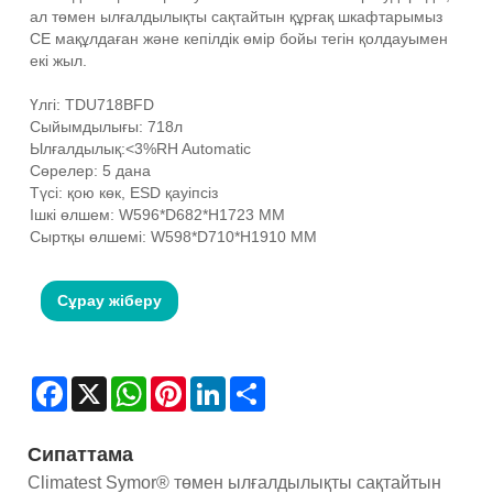
ал төмен ылғалдылықты сақтайтын құрғақ шкафтарымыз
CE мақұлдаған және кепілдік өмір бойы тегін қолдауымен
екі жыл.
Үлгі: TDU718BFD
Сыйымдылығы: 718л
Ылғалдылық:<3%RH Automatic
Сөрелер: 5 дана
Түсі: қою көк, ESD қауіпсіз
Ішкі өлшем: W596*D682*H1723 MM
Сыртқы өлшемі: W598*D710*H1910 MM
Сұрау жіберу
Facebook
X
WhatsApp
Pinterest
LinkedIn
Share
Сипаттама
Climatest Symor® төмен ылғалдылықты сақтайтын