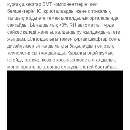
құрғақ шкафтар SMT компоненттерін, дәл
бөлшектерін, IC, кристалдарды және оптикалық
талшықтарды өте төмен ылғалдылық орталарында
сақтайды. Ылғалдылық <3% RH автоматты түрде
сәйкес келеді және ылғалдандыру жылдамдығы өте
жылдам. Ылғалдылығы төмен құрғақ шкафтар соңғы
дизайнымен ылғалдылықты бақылаудың ең озық
технологиясын қолданады. Құрылғы оңай жұмыс
істейді, тек қуат көзіне қосыңыз және ылғалдылық
мәнін орнатыңыз, сонда ол жұмыс істей бастайды.