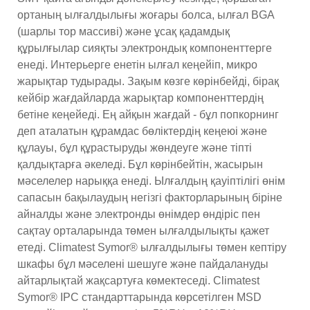
ортаның ылғалдылығы жоғары болса, ылғал BGA
(шарлы тор массиві) және ұсақ қадамдық
құрылғылар сияқты электрондық компоненттерге
енеді. Интерьерге енетін ылғал кеңейіп, микро
жарықтар тудырады. Зақым көзге көрінбейді, бірақ
кейбір жағдайларда жарықтар компоненттердің
бетіне кеңейеді. Ең айқын жағдай - бұл попкорнинг
деп аталатын құрамдас бөліктердің кеңеюі және
құлауы, бұл құрастыруды жөндеуге және тіпті
қалдықтарға әкеледі. Бұл көрінбейтін, жасырын
мәселелер нарыққа енеді. Ылғалдың қауіптілігі өнім
сапасын бақылаудың негізгі факторларының біріне
айналды және электронды өнімдер өндіріс пен
сақтау орталарында төмен ылғалдылықты қажет
етеді. Climatest Symor® ылғалдылығы төмен кептіру
шкафы бұл мәселені шешуге және пайдалануды
айтарлықтай жақсартуға көмектеседі. Climatest
Symor® IPC стандарттарында көрсетілген MSD