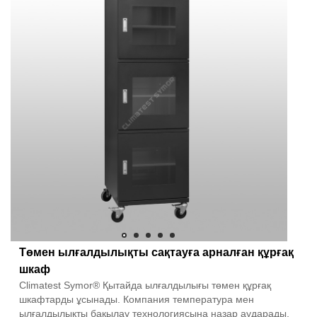
Төмен ылғалдылықты сақтауға арналған құрғақ
шкаф
Climatest Symor® Қытайда ылғалдылығы төмен құрғақ
шкафтарды ұсынады. Компания температура мен
ылғалдылықты бақылау технологиясына назар аударады,