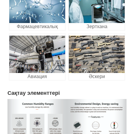
Фармацевтикалық
Зертхана
Авиация
Әскери
Сақтау элементтері