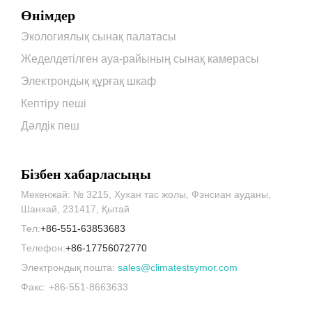
Өнімдер
Экологиялық сынақ палатасы
Жеделдетілген ауа-райының сынақ камерасы
Электрондық құрғақ шкаф
Кептіру пеші
Дәлдік пеш
Бізбен хабарласыңы
Мекенжай: № 3215, Хухан тас жолы, Фэнсиан ауданы,
Шанхай, 231417, Қытай
Тел:
+86-551-63853683
Телефон:
+86-17756072770
Электрондық пошта:
sales@climatestsymor.com
Факс: +86-551-8663633