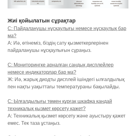
Жиі қойылатын сұрақтар
С: Пайдаланушы нұсқаулығы немесе нұсқаулық бар
ма?
A: Иә, өтінеміз, біздің сату қызметкерлерінен
пайдаланушы нұсқаулығын сұраңыз.
С: Мониторингке арналған сандық дисплейлер
немесе индикаторлар бар ма?
Ж: Иә, жарық диодты дисплей ішіндегі ылғалдылық
пен нақты уақыттағы температураны бақылайды.
С: Ылғалдылығы төмен құрғақ шкафқа қандай
техникалық қызмет көрсету қажет?
A: Техникалық қызмет көрсету және ауыстыру қажет
емес. Тек таза ұстаңыз.