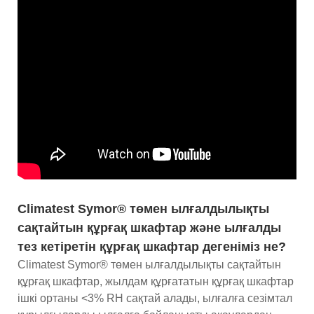
Climatest Symor® төмен ылғалдылықты
сақтайтын құрғақ шкафтар және ылғалды
тез кетіретін құрғақ шкафтар дегеніміз не?
Climatest Symor® төмен ылғалдылықты сақтайтын
құрғақ шкафтар, жылдам құрғататын құрғақ шкафтар
ішкі ортаны <3% RH сақтай алады, ылғалға сезімтал