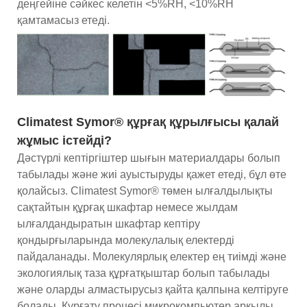
деңгейіне сәйкес келетін <5%RH, <10%RH
қамтамасыз етеді.
Climatest Symor® құрғақ құрылғысы қалай
жұмыс істейді?
Дәстүрлі кептіргіштер шығын материалдары болып
табылады және жиі ауыстыруды қажет етеді, бұл өте
қолайсыз. Climatest Symor® төмен ылғалдылықты
сақтайтын құрғақ шкафтар немесе жылдам
ылғалдандыратын шкафтар кептіру
қондырғыларында молекулалық електерді
пайдаланады. Молекулярлық електер ең тиімді және
экологиялық таза құрғатқыштар болып табылады
және оларды алмастырусыз қайта қалпына келтіруге
болады. Құрғату процесі микрокомпьютер арқылы