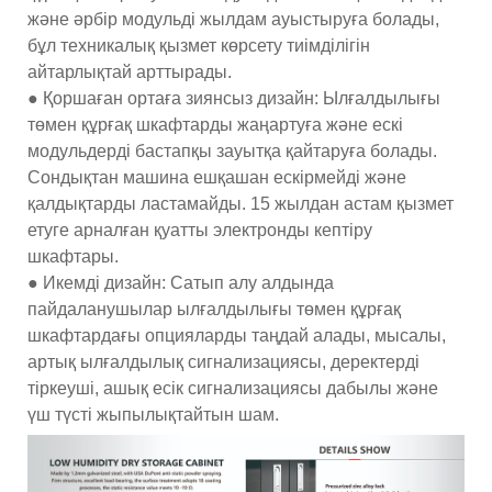
және әрбір модульді жылдам ауыстыруға болады,
бұл техникалық қызмет көрсету тиімділігін
айтарлықтай арттырады.
● Қоршаған ортаға зиянсыз дизайн: Ылғалдылығы
төмен құрғақ шкафтарды жаңартуға және ескі
модульдерді бастапқы зауытқа қайтаруға болады.
Сондықтан машина ешқашан ескірмейді және
қалдықтарды ластамайды. 15 жылдан астам қызмет
етуге арналған қуатты электронды кептіру
шкафтары.
● Икемді дизайн: Сатып алу алдында
пайдаланушылар ылғалдылығы төмен құрғақ
шкафтардағы опцияларды таңдай алады, мысалы,
артық ылғалдылық сигнализациясы, деректерді
тіркеуші, ашық есік сигнализациясы дабылы және
үш түсті жыпылықтайтын шам.