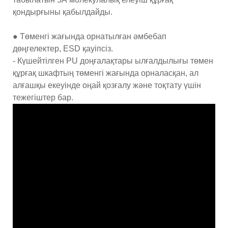
қондырғыны қабылдайды.
● Төменгі жағында орнатылған әмбебап
дөңгелектер, ESD қауіпсіз.
- Күшейтілген PU доңғалақтары ылғалдылығы төмен
құрғақ шкафтың төменгі жағында орналасқан, ал
алғашқы екеуінде оңай қозғалу және тоқтату үшін
тежегіштер бар.