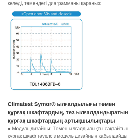
келеді, төмендегі диаграмманы қараңыз:
Climatest Symor® ылғалдылығы төмен
құрғақ шкафтардың, тез ылғалдандыратын
құрғақ шкафтардың артықшылықтары
● Модуль дизайны: Төмен ылғалдылықты сақтайтын
құрғақ шкаф тәуелсіз модуль дизайнын қабылдайды