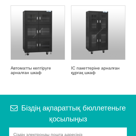
Автоматты кептіруге
IC пакеттеріне арналған
арналған шкаф
құрғақ шкаф
Біздің ақпараттық бюллетеньге
қосылыңыз