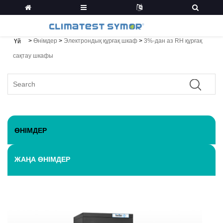
>
Өнімдер
>
Электрондық құрғақ шкаф
>
3%-дан аз RH құрғақ
Үй
сақтау шкафы
ӨНІМДЕР
ЖАҢА ӨНІМДЕР