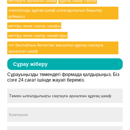
кептіруге арналған шкаф
құрғақ шкаф сақтау
электронды құрғақ шкаф ылғалдылығын бақылау
қоймасы
кептіру және сақтау шкафы
кептіру және сақтау шкафтары
тот баспайтын болаттан жасалған құрғақ сақтауға
арналған шкаф
Сұрау жіберу
Сұрауыңызды төмендегі формада қалдырыңыз. Біз
сізге 24 сағат ішінде жауап береміз.