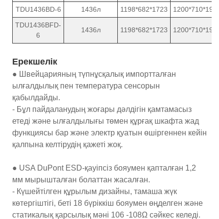
TDU1436BD-6
1436л
1198*682*1723
1200*710*191
TDU1436BFD-
1436л
1198*682*1723
1200*710*191
6
Ерекшелік
● Швейцарияның түпнұсқалық импортталған
ылғалдылық пен температура сенсорын
қабылдайды.
- Бұл пайдаланудың жоғары дәлдігін қамтамасыз
етеді және ылғалдылығы төмен құрғақ шкафта жад
функциясы бар және электр қуатын өшіргеннен кейін
қалпына келтірудің қажеті жоқ.
● USA DuPont ESD-қауіпсіз бояумен қапталған 1,2
мм мырышталған болаттан жасалған.
- Күшейтілген құрылым дизайны, тамаша жүк
көтергіштігі, беті 18 бүріккіш бояумен өңделген және
статикалық қарсылық мәні 106 -108Ω сәйкес келеді.