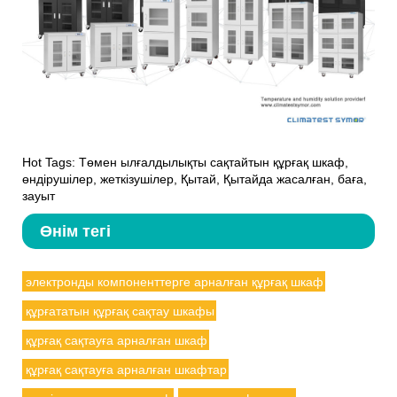
Hot Tags: Төмен ылғалдылықты сақтайтын құрғақ шкаф,
өндірушілер, жеткізушілер, Қытай, Қытайда жасалған, баға,
зауыт
Өнім тегі
электронды компоненттерге арналған құрғақ шкаф
құрғататын құрғақ сақтау шкафы
құрғақ сақтауға арналған шкаф
құрғақ сақтауға арналған шкафтар