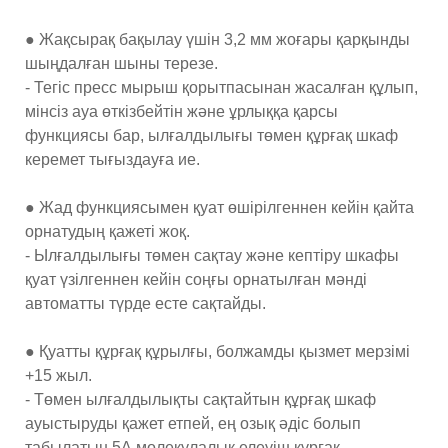
● Жақсырақ бақылау үшін 3,2 мм жоғары қарқынды
шыңдалған шыны терезе.
- Тегіс пресс мырыш қорытпасынан жасалған құлып,
мінсіз ауа өткізбейтін және ұрлыққа қарсы
функциясы бар, ылғалдылығы төмен құрғақ шкаф
керемет тығыздауға ие.
● Жад функциясымен қуат өшірілгеннен кейін қайта
орнатудың қажеті жоқ.
- Ылғалдылығы төмен сақтау және кептіру шкафы
қуат үзілгеннен кейін соңғы орнатылған мәнді
автоматты түрде есте сақтайды.
● Қуатты құрғақ құрылғы, болжамды қызмет мерзімі
+15 жыл.
- Төмен ылғалдылықты сақтайтын құрғақ шкаф
ауыстыруды қажет етпей, ең озық әдіс болып
табылатын 5А молекулалық елеуіш құрғақ