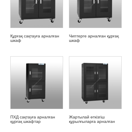
Құрғақ сақтауға арналған
Чиптерге арналған құрғақ
шкаф
шкаф
ПХД сақтауға арналған
Жартылай өткізгіш
құрғақ шкафтар
құрылғыларға арналған
құрғақ шкаф