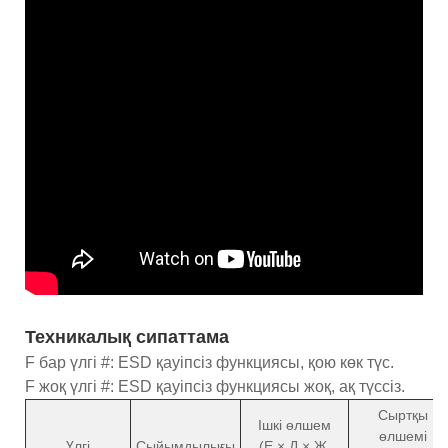
Техникалық сипаттама
F бар үлгі #: ESD қауіпсіз функциясы, қою көк түс.
F жоқ үлгі #: ESD қауіпсіз функциясы жоқ, ақ түссіз.
Сыртқы
Ішкі өлшем
өлшемі
Үлгі
Сыйымдылығы
(Е × Д × Ж,