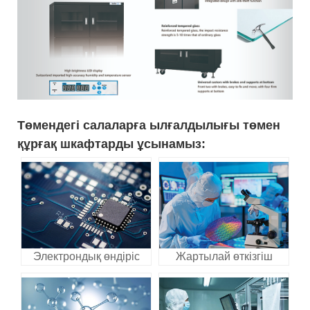
Төмендегі салаларға ылғалдылығы төмен
құрғақ шкафтарды ұсынамыз:
Электрондық өндіріс
Жартылай өткізгіш