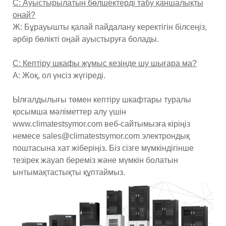
С: Ауыстырылатын бөлшектерді табу қаншалықты
оңай?
Ж: Бұрауышты қалай пайдалану керектігін білсеңіз,
әрбір бөлікті оңай ауыстыруға болады.
С: Кептіру шкафы жұмыс кезінде шу шығара ма?
A: Жоқ, ол үнсіз жүгіреді.
Ылғалдылығы төмен кептіру шкафтары туралы
қосымша мәліметтер алу үшін
www.climatestsymor.com веб-сайтымызға кіріңіз
немесе sales@climatestsymor.com электрондық
поштасына хат жіберіңіз. Біз сізге мүмкіндігінше
тезірек жауап береміз және мүмкін болатын
ынтымақтастықты құптаймыз.