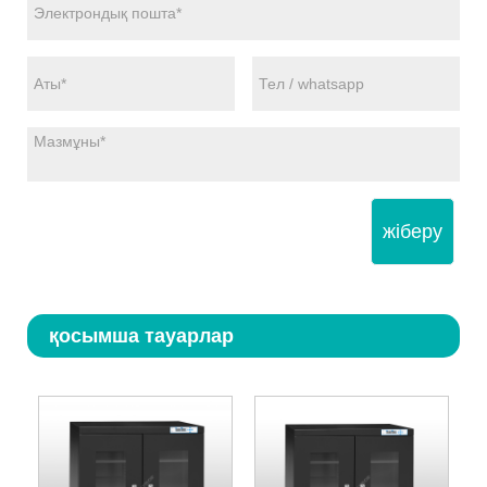
жіберу
қосымша тауарлар