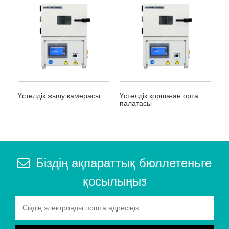
Үстелдік жылу камерасы
Үстелдік қоршаған орта
палатасы
Біздің ақпараттық бюллетеньге
қосылыңыз