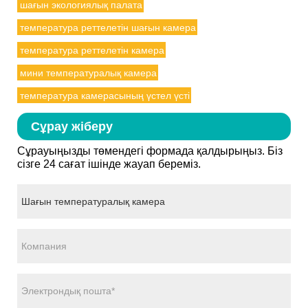
шағын экологиялық палата
температура реттелетін шағын камера
температура реттелетін камера
мини температуралық камера
температура камерасының үстел үсті
Сұрау жіберу
Сұрауыңызды төмендегі формада қалдырыңыз. Біз
сізге 24 сағат ішінде жауап береміз.