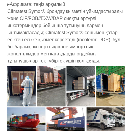
▸Африкаға: теңіз арқылы3
Climatest Symor® брондау қызметін ұйымдастырады
және CIF/FOB//EXW/DAP сияқты әртүрлі
инкотерминдер бойынша тұтынушылармен
ынтымақтасады; Climatest Symor® сонымен қатар
есіктен есікке қызмет көрсетеді (incoterm: DDP), бұл
біз барлық экспорттық және импорттық
жөнелтілімдер мен қағаздарды өңдейміз,
тұтынушылар тек түбіртек үшін қол қояды.