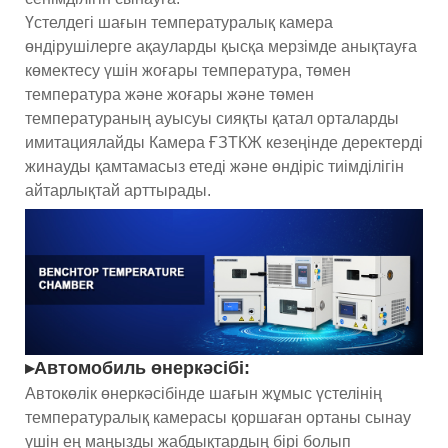
Үстелдегі шағын температуралық камера
өндірушілерге ақауларды қысқа мерзімде анықтауға
көмектесу үшін жоғары температура, төмен
температура және жоғары және төмен
температураның ауысуы сияқты қатал орталарды
имитациялайды Камера ҒЗТКЖ кезеңінде деректерді
жинауды қамтамасыз етеді және өндіріс тиімділігін
айтарлықтай арттырады.
▸Автомобиль өнеркәсібі:
Автокөлік өнеркәсібінде шағын жұмыс үстелінің
температуралық камерасы қоршаған ортаны сынау
үшін ең маңызды жабдықтардың бірі болып