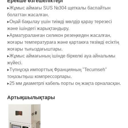
Ерекше өзгешеліктері
▸Жұмыс аймағы SUS №304 щеткалы баспайтын
болаттан жасалған.
▸Оңай бақылау үшін тиімді мөлдір қарау терезесі
және ішіндегі жарықтандыру.
▸Арматураланған силикон резеңкеден жасалған,
жоғары температураға және қартаюға төзімді есіктің
жоғары тығыздағыштары.
▸Жұмыс аймағының ішінде біркелкі ауа айналымы
жүйесі.
▸Түпнұсқа импорттық Францияның "Tecumseh"
тоңазытқыш компрессорлары.
▸25 мм диаметрлі кабель порты оң жақта орналасқан.
Артықшылықтары