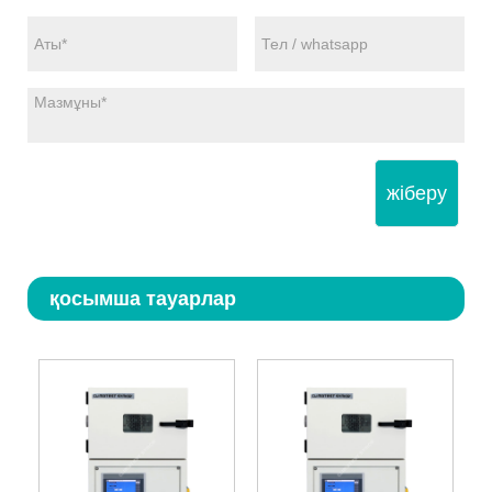
жіберу
қосымша тауарлар