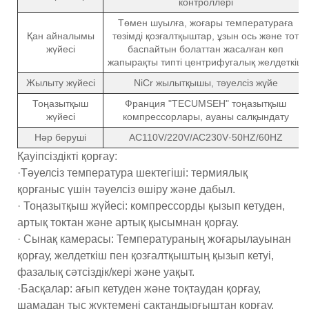
контроллері
Төмен шуылға, жоғары температураға
Қан айналымы
төзімді қозғалтқыштар, ұзын ось және тот
жүйесі
баспайтын болаттан жасалған көп
жапырақты типті центрифугалық желдеткіш
Жылыту жүйесі
NiCr жылытқышы, тәуелсіз жүйе
Тоңазытқыш
Франция "TECUMSEH" тоңазытқыш
жүйесі
компрессорлары, ауаны салқындату
Нәр беруші
AC110V/220V/AC230V·50HZ/60HZ
Қауіпсіздікті қорғау:
·Тәуелсіз температура шектегіші: термиялық
қорғаныс үшін тәуелсіз өшіру және дабыл.
· Тоңазытқыш жүйесі: компрессорды қызып кетуден,
артық токтан және артық қысымнан қорғау.
· Сынақ камерасы: Температураның жоғарылауынан
қорғау, желдеткіш пен қозғалтқыштың қызып кетуі,
фазалық сәтсіздік/кері және уақыт.
·Басқалар: ағып кетуден және тоқтаудан қорғау,
шамадан тыс жүктемені сақтандырғыштан қорғау,