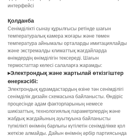
интерфейсі
Қолданба
Сенімділікті сынау құрылғысы ретінде шағын
температуралық камера жоғары және төмен
температура айнымалы орталарды имитациялайды
және экстремалды климаттық жағдайларда
өнімдердің өнімділігін тексереді. Шағын
термостаттар келесі салаларға жарамды:
▸Электрондық және жартылай өткізгіштер
өнеркәсібі:
Электрондық құрамдастардың өзіне тән сенімділігі
сенімділік дизайн схемасына байланысты. Өндіріс
процесінде адам факторларының немесе
шикізаттың, технологиялық параметрлердің және
жабдық жағдайының ауытқуына байланысты
түпкілікті өнімнің барлығы күтілетін сенімділікке қол
жеткізе алмайды. Дайын өнімнің әрбір партиясында