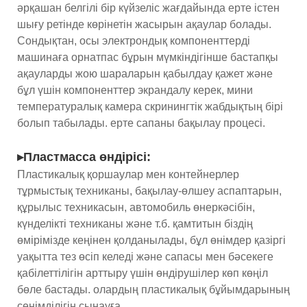
әрқашан белгілі бір күйзеліс жағдайында ерте істен
шығу ретінде көрінетін жасырын ақаулар болады.
Сондықтан, осы электрондық компоненттерді
машинаға орнатпас бұрын мүмкіндігінше бастапқы
ақауларды жою шараларын қабылдау қажет және
бұл үшін компоненттер экрандалу керек, мини
температуралық камера скринингтік жабдықтың бірі
болып табылады. ерте сапаны бақылау процесі.
▸Пластмасса өндірісі:
Пластикалық қоршаулар мен контейнерлер
тұрмыстық техниканы, бақылау-өлшеу аспаптарын,
құрылыс техникасын, автомобиль өнеркәсібін,
күнделікті техниканы және т.б. қамтитын біздің
өмірімізде кеңінен қолданылады, бұл өнімдер қазіргі
уақытта тез өсіп келеді және сапасы мен бәсекеге
қабілеттілігін арттыру үшін өндірушілер көп көңіл
бөле бастады. олардың пластикалық бұйымдарының
сенімділігін сынауға.