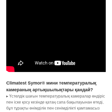
Climatest Symor® мини температуралық
камераның артықшылықтары қандай?
▸ Үстелдік шағын температуралық камералар өндіріс
пен іске қосу кезінде қатаң сапа бақылауынан өтеді,
бұл тұрақты өнімділік пен сенімділікті қамтамасыз