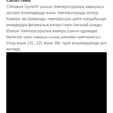
Сипаттама
Climatest Symor® шағын температуралық камерасы
әртүрлі өлшемдерде және температурада келеді.
Камера экстремалды температура циклі жағдайында
өнімдердің физикалық өзгерістерін бағалай алады.
Шағын температуралық камера шағын құрамдас
бөліктер үшін тамаша сынақ шешімін қамтамасыз
етеді және 12L, 22L және 36L түрлі өлшемдерінде қол
жетімді.