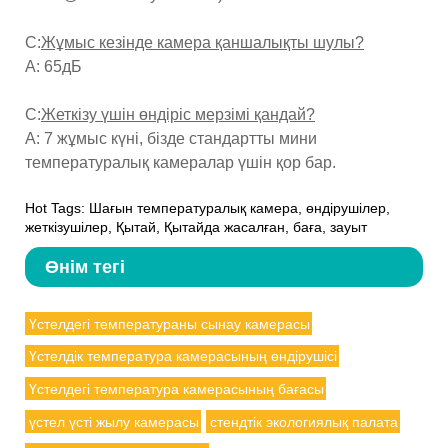
С:
Жұмыс кезінде камера қаншалықты шулы?
A: 65дБ
С:
Жеткізу үшін өндіріс мерзімі қандай?
A: 7 жұмыс күні, бізде стандартты мини
температуралық камералар үшін қор бар.
Hot Tags: Шағын температуралық камера, өндірушілер,
жеткізушілер, Қытай, Қытайда жасалған, баға, зауыт
Өнім тегі
Үстелдегі температураны сынау камерасы
Үстелдік температура камерасының өндірушісі
Үстелдегі температура камерасының бағасы
үстел үсті жылу камерасы
стендтік экологиялық палата