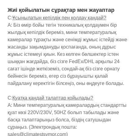
Жиі қойылатын сұрақтар мен жауаптар
С:
Ұсынылатын кепілдік пен қолдау қандай?
A: Біз өмір бойы тегін техникалық қолдаумен бір
жылдық кепілдік береміз, мини температуралық
камералар тұрақты және сенімді жұмыс істейді және
жасанды зақымдануды қоспағанда, оның дұрыс
жұмыс істемеуі қиын. Кез келген бөлшектер істен
шыққан жағдайда, біз сізге FedEx/DHL арқылы 24
сағат ішінде жеткіземіз, сондай-ақ біз сізге орнату
бейнесін береміз, егер сіз бұрауышты қалай
пайдалану керектігін білсеңіз, оны өңдеуге болады.
С:
Қуатқа қандай талаптар қойылады?
A: Мини температуралық камералардың стандартты
қуат көзі 220V/230V, 50HZ болып табылады және
басқа талаптарыңыз болса, біздің сатушыдан
сұраңыз. (Электрондық пошта:
sales@climatestsymor.com)