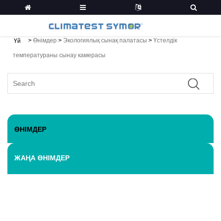
>
Өнімдер
>
Экологиялық сынақ палатасы
>
Үстелдік
Үй
температураны сынау камерасы
ӨНІМДЕР
ЖАҢА ӨНІМДЕР