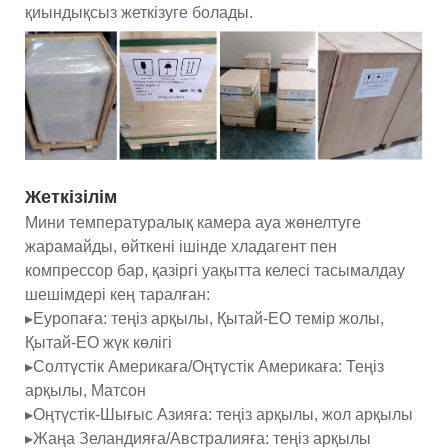
қиындықсыз жеткізуге болады.
Жеткізілім
Мини температуралық камера ауа жөнелтуге
жарамайды, өйткені ішінде хладагент пен
компрессор бар, қазіргі уақытта келесі тасымалдау
шешімдері кең таралған:
▸Еуропаға: теңіз арқылы, Қытай-ЕО темір жолы,
Қытай-ЕО жүк көлігі
▸Солтүстік Америкаға/Оңтүстік Америкаға: Теңіз
арқылы, Матсон
▸Оңтүстік-Шығыс Азияға: теңіз арқылы, жол арқылы
▸Жаңа Зеландияға/Австралияға: теңіз арқылы