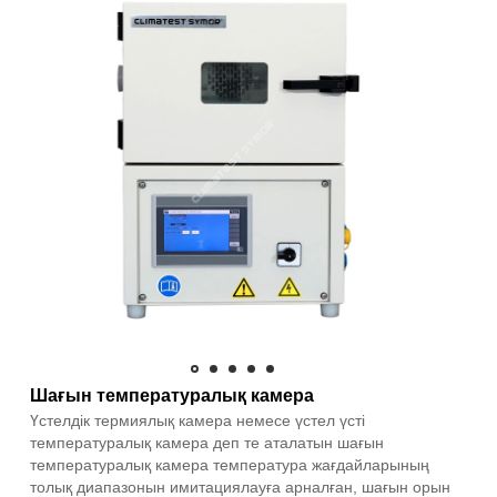
Шағын температуралық камера
Үстелдік термиялық камера немесе үстел үсті
температуралық камера деп те аталатын шағын
температуралық камера температура жағдайларының
толық диапазонын имитациялауға арналған, шағын орын