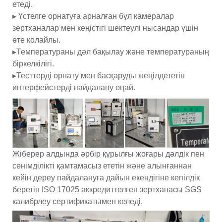
етеді.
▸ Үстелге орнатуға арналған бұл камералар
зертханалар мен кеңістігі шектеулі нысандар үшін
өте қолайлы.
▸Температураны дәл бақылау және температураның
біркелкілігі.
▸Тесттерді орнату мен басқаруды жеңілдететін
интерфейстерді пайдалану оңай.
Жіберер алдында әрбір құрылғы жоғары дәлдік пен
сенімділікті қамтамасыз ететін және алынғаннан
кейін дереу пайдалануға дайын екендігіне кепілдік
беретін ISO 17025 аккредиттелген зертханасы SGS
калибрлеу сертификатымен келеді.