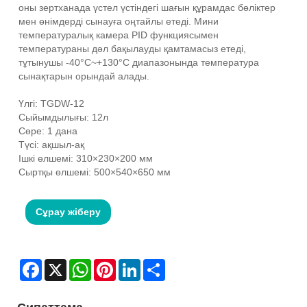
оны зертханада үстел үстіндегі шағын құрамдас бөліктер
мен өнімдерді сынауға оңтайлы етеді. Мини
температуралық камера PID функциясымен
температураны дәл бақылауды қамтамасыз етеді,
тұтынушы -40°C~+130°C диапазонында температура
сынақтарын орындай алады.
Үлгі: TGDW-12
Сыйымдылығы: 12л
Сөре: 1 дана
Түсі: ақшыл-ақ
Ішкі өлшемі: 310×230×200 мм
Сыртқы өлшемі: 500×540×650 мм
Сұрау жіберу
Facebook
X
WhatsApp
Pinterest
LinkedIn
Share