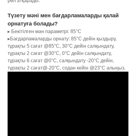
рөл атқарады.
Түзету мәні мен бағдарламаларды қалай
орнатуға болады?
▸ Бекітілген мән параметрі: 85°C
▸Бағдарламаларды орнату: 85°C дейін қыздыру,
тұрақты 5 сағат @85°C, 30°C дейін салқындату,
тұрақты 2 сағат @30°C, 0°C дейін салқындату,
тұрақты 6 сағат @0°C, салқындату -20°C дейін,
тұрақты 2 сағат@-20°C, содан кейін @23°C алыңыз.