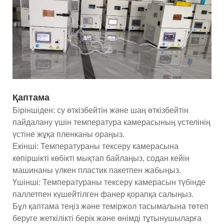
Қаптама
Біріншіден: су өткізбейтін және шаң өткізбейтін
пайдалану үшін температура камерасының үстелінің
үстіне жұқа пленканы ораңыз.
Екінші: Температураны тексеру камерасына
көпіршікті көбікті мықтап байлаңыз, содан кейін
машинаны үлкен пластик пакетпен жабыңыз.
Үшінші: Температураны тексеру камерасын түбінде
паллетпен күшейтілген фанер қорапқа салыңыз.
Бұл қаптама теңіз және теміржол тасымалына төтеп
беруге жеткілікті берік және өнімді тұтынушыларға