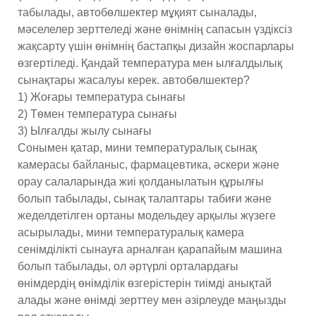
табылады, автобөлшектер мұқият сыналады,
мәселелер зерттеледі және өнімнің сапасын үздіксіз
жақсарту үшін өнімнің бастапқы дизайн жоспарлары
өзгертіледі. Қандай температура мен ылғалдылық
сынақтары жасалуы керек. автобөлшектер?
1) Жоғары температура сынағы
2) Төмен температура сынағы
3) Ылғалды жылу сынағы
Сонымен қатар, мини температуралық сынақ
камерасы байланыс, фармацевтика, әскери және
орау салаларында жиі қолданылатын құрылғы
болып табылады, сынақ талаптары табиғи және
жеделдетілген ортаны модельдеу арқылы жүзеге
асырылады, мини температуралық камера
сенімділікті сынауға арналған қарапайым машина
болып табылады, ол әртүрлі орталардағы
өнімдердің өнімділік өзгерістерін тиімді анықтай
алады және өнімді зерттеу мен әзірлеуде маңызды