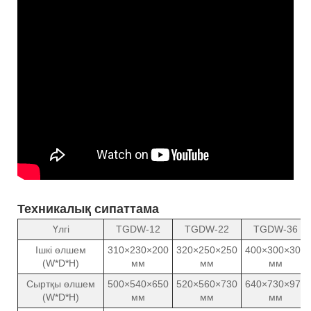
Техникалық сипаттама
Үлгі
TGDW-12
TGDW-22
TGDW-36
Ішкі өлшем
310×230×200
320×250×250
400×300×300
(W*D*H)
мм
мм
мм
Сыртқы өлшем
500×540×650
520×560×730
640×730×970
(W*D*H)
мм
мм
мм