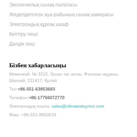
Экологиялық сынақ палатасы
Жеделдетілген ауа-райының сынақ камерасы
Электрондық құрғақ шкаф
Кептіру пеші
Дәлдік пеш
Бізбен хабарласыңы
Мекенжай: № 3215, Хухан тас жолы, Фэнсиан ауданы,
Шанхай, 231417, Қытай
Тел:
+86-551-63853683
Телефон:
+86-17756072770
Электрондық пошта:
sales@climatestsymor.com
Факс: +86-551-8663633