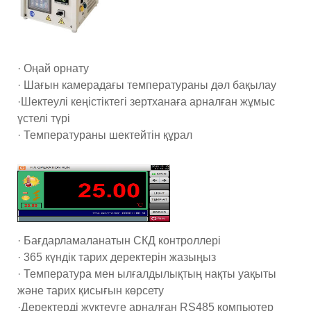
· Оңай орнату
· Шағын камерадағы температураны дәл бақылау
·Шектеулі кеңістіктегі зертханаға арналған жұмыс
үстелі түрі
· Температураны шектейтін құрал
· Бағдарламаланатын СКД контроллері
· 365 күндік тарих деректерін жазыңыз
· Температура мен ылғалдылықтың нақты уақыты
және тарих қисығын көрсету
·Деректерді жүктеуге арналған RS485 компьютер