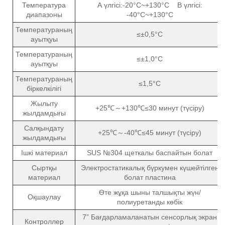
Температура
А үлгісі:-20°C~+130°C В үлгісі:
диапазоны
-40°C~+130°C
Температураның
≤±0,5°C
ауытқуы
Температураның
≤±1,0°C
ауытқуы
Температураның
≤1,5°C
біркелкілігі
Жылыту
+25℃～+130℃≤30 минут (түсіру)
жылдамдығы
Салқындату
+25℃～-40℃≤45 минут (түсіру)
жылдамдығы
Ішкі материал
SUS №304 щеткалы баспайтын болат
Сыртқы
Электростатикалық бүркумен күшейтілген
материал
болат пластина
Өте жұқа шыны талшықты жүн/
Оқшаулау
полиуретанды көбік
7” Бағдарламаланатын сенсорлық экран
Контроллер