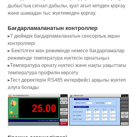
дыбыстық сигнал дабылы, қуат ағып кетуден қорғау
және шамадан тыс жүктемеден қорғау.
Бағдарламаланатын контроллер
▸7 дюймдік бағдарламаланатын сенсорлық экран
контроллері
▸ Бекітілген мән режимінде немесе бағдарламалар
режимінде температура нүктесін орнатыңыз
▸Температура орнату нүктесі және нақты уақыттағы
температура профилін көрсету
▸Тест деректерін RS485 интерфейсі арқылы жүктеп
алуға болады