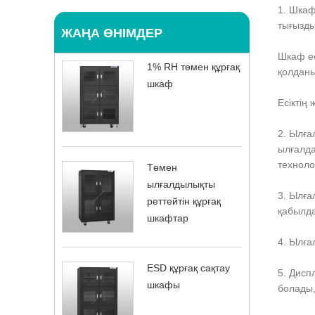
1. Шкаф
тығызды
ЖАҢА ӨНІМДЕР
Шкаф ес
1% RH төмен құрғақ
қолдан
шкаф
Есіктің 
2. Ылға
ылғалд
техноло
Төмен
ылғалдылықты
3. Ылға
реттейтін құрғақ
қабылда
шкафтар
4. Ылға
ESD құрғақ сақтау
5. Дисп
шкафы
болады,