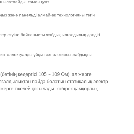
мшылатпайды, төмен қуат.
ңыз және панельді алмай-ақ технологияны тегін
ер етуіне байланысты жабдық ылғалдылық дәлдігі
ен интеллектуалды ұйқы технологиясы жабдықты
бетінің кедергісі 105 ~ 109 Ом), ал жерге
ылғалдылықтан пайда болатын статикалық электр
жерге тікелей қосылады. көбірек қамқорлық.