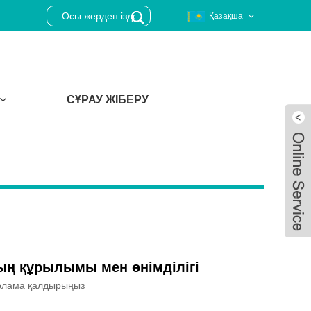
Қазақша
СҰРАУ ЖІБЕРУ
ң құрылымы мен өнімділігі
рлама қалдырыңыз
Live