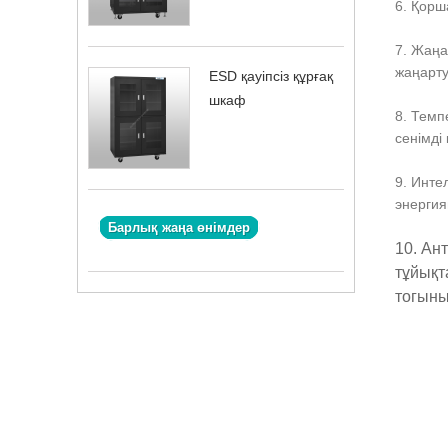
6. Қорш
7. Жаңа
жаңарту
ESD қауіпсіз құрғақ
шкаф
8. Темп
сенімді
9. Инте
энергия
Барлық жаңа өнімдер
10. Ант
тұйықт
тогыны