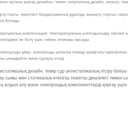
аған ортаны қорғау дизайны: төмен энергиялық дизайн, аязсыз, та
рту порты: жергілікті бағдарламалық құралды жаңарту портын сақта
ға болады.
ературалық компенсация: температураның ылғалдылыққа тікелей әс
 кепілдікке ие болу үшін сәйкес өтемақы жасады.
ллектуалды ұйқы: электронды ылғалға төзімді шкафтағы кіріктірілг
ны үнемдейтін және тұрақты етеді.
истатикалық дизайн: темір сұр антистатикалық пісіру бояуы (
ау сымы мен статикалық өткізгіш тежегіш дөңгелегі төмен 
ң алдын алу және электрондық компоненттерді қорғау үшін 