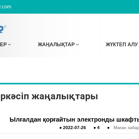
r.com
ДЕР
ЖАҢАЛЫҚТАР
ЖҮКТЕП АЛУ
ркәсіп жаңалықтары
Ылғалдан қорғайтын электронды шкафты
●
2022-07-26
●
4
●
Маған хаба