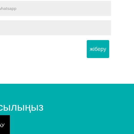
жіберу
осылыңыз