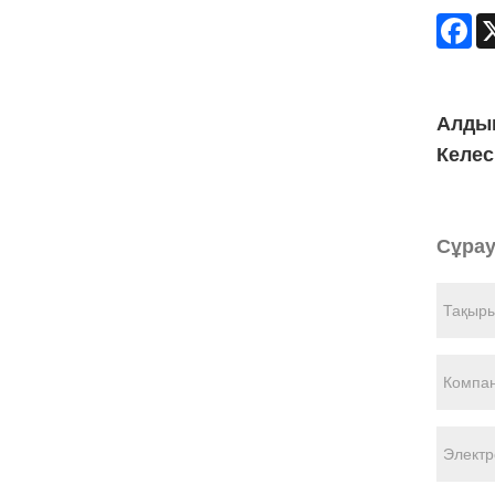
Fa
Алды
Келес
Сұрау