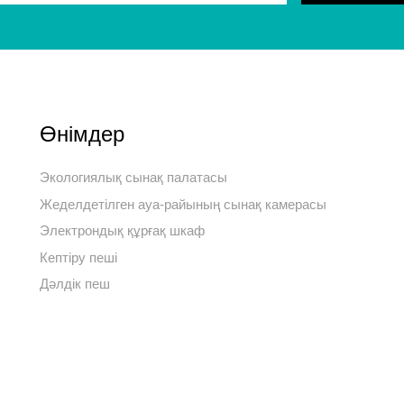
Өнімдер
Экологиялық сынақ палатасы
Жеделдетілген ауа-райының сынақ камерасы
Электрондық құрғақ шкаф
Кептіру пеші
Дәлдік пеш