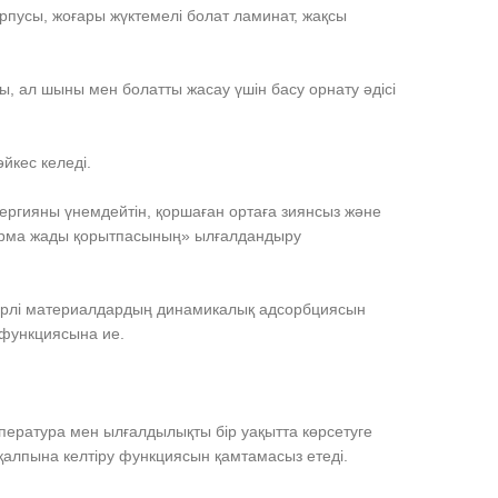
рпусы, жоғары жүктемелі болат ламинат, жақсы
ы, ал шыны мен болатты жасау үшін басу орнату әдісі
сәйкес келеді.
ергияны үнемдейтін, қоршаған ортаға зиянсыз және
орма жады қорытпасының» ылғалдандыру
имерлі материалдардың динамикалық адсорбциясын
 функциясына ие.
пература мен ылғалдылықты бір уақытта көрсетуге
қалпына келтіру функциясын қамтамасыз етеді.