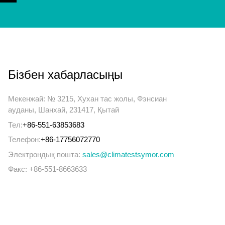
Бізбен хабарласыңы
Мекенжай: № 3215, Хухан тас жолы, Фэнсиан
ауданы, Шанхай, 231417, Қытай
Тел:
+86-551-63853683
Телефон:
+86-17756072770
Электрондық пошта:
sales@climatestsymor.com
Факс: +86-551-8663633