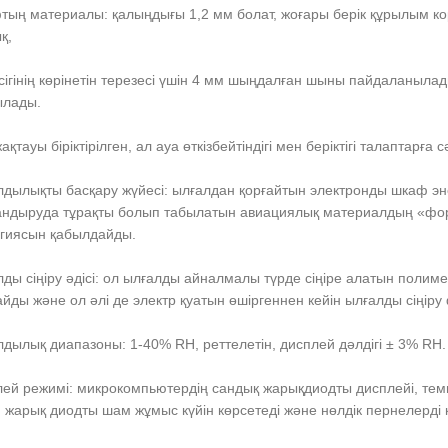
тың материалы: қалыңдығы 1,2 мм болат, жоғары берік құрылым ко
қ,
ігінің көрінетін терезесі үшін 4 мм шыңдалған шыны пайдаланылад
ылады.
жақтауы біріктірілген, ал ауа өткізбейтіндігі мен беріктігі талаптарға 
лдылықты басқару жүйесі: ылғалдан қорғайтын электронды шкаф эн
андыруда тұрақты болып табылатын авиациялық материалдың «ф
гиясын қабылдайды.
лды сіңіру әдісі: ол ылғалды айналмалы түрде сіңіре алатын пол
йды және ол әлі де электр қуатын өшіргеннен кейін ылғалды сіңіру
лдылық диапазоны: 1-40% RH, реттелетін, дисплей дәлдігі ± 3% RH.
лей режимі: микрокомпьютердің сандық жарықдиодты дисплейі, тем
 жарық диодты шам жұмыс күйін көрсетеді және нөлдік пернелерді 