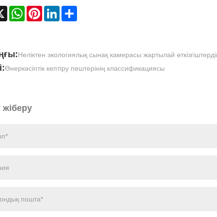
cebook
X
WhatsApp
Pinterest
LinkedIn
Share
ңғы:
Неліктен экологиялық сынақ камерасы жартылай өткізгіштердің 
і:
Өнеркәсіптік кептіру пештерінің классификациясы
 жіберу