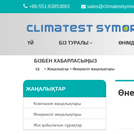
+86-551-63853683
sales@climatestsymo
ҮЙ
БІЗ ТУРАЛЫ
ӨНІМ
БІЗБЕН ХАБАРЛАСЫҢЫЗ
>
Жаңалықтар
>
Өнеркәсіп жаңалықтары
Үй
ЖАҢАЛЫҚТАР
Өне
Компания жаңалықтары
Өнеркәсіп жаңалықтары
Жиі қойылатын сұрақтар