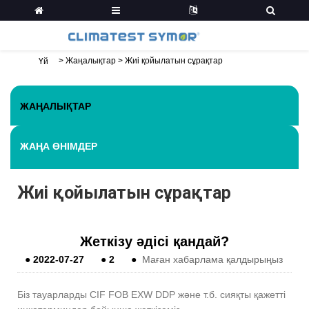
>
Жаңалықтар
>
Жиі қойылатын сұрақтар
Үй
ЖАҢАЛЫҚТАР
ЖАҢА ӨНІМДЕР
Жиі қойылатын сұрақтар
Жеткізу әдісі қандай?
●
2022-07-27
●
2
●
Маған хабарлама қалдырыңыз
Біз тауарларды CIF FOB EXW DDP және т.б. сияқты қажетті