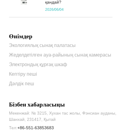
қандай?
2026/06/04
Өнімдер
Экологиялық сынақ палатасы
Жеделдетілген ауа-райының сынақ камерасы
Электрондық құрғақ шкаф
Кептіру пеші
Дәлдік пеш
Бізбен хабарласыңы
Мекенжай: № 3215, Хухан тас жолы, Фэнсиан ауданы,
Шанхай, 231417, Қытай
Тел:
+86-551-63853683