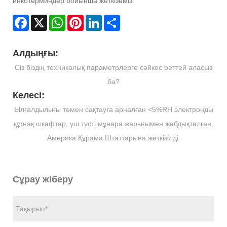
инкотерминдер бойынша жеткіземіз.
Facebook
X
WhatsApp
Pinterest
LinkedIn
Share
Алдыңғы:
Сіз біздің техникалық параметрлерге сәйкес реттей аласыз
ба?
Келесі:
Ылғалдылығы төмен сақтауға арналған <5%RH электронды
құрғақ шкафтар, үш түсті мұнара жарығымен жабдықталған,
Америка Құрама Штаттарына жеткізілді.
Сұрау жіберу