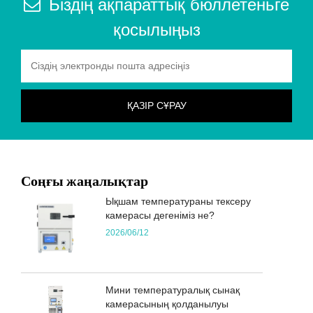
Біздің ақпараттық бюллетеньге
қосылыңыз
Соңғы жаңалықтар
Ықшам температураны тексеру
камерасы дегеніміз не?
2026/06/12
Мини температуралық сынақ
камерасының қолданылуы