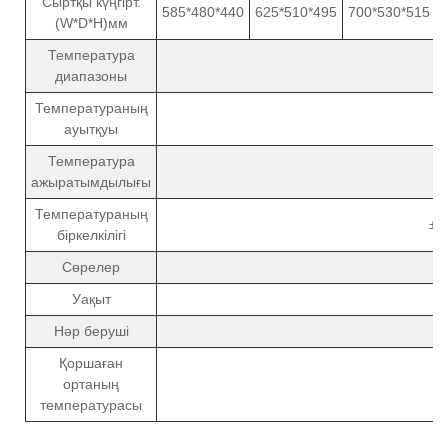
Сыртқы күңгірт.
585*480*440
625*510*495
700*530*515
(W*D*H)мм
Температура
диапазоны
Температураның
ауытқуы
Температура
ажыратымдылығы
Температураның
±2
біркелкілігі
Сөрелер
Уақыт
Нәр беруші
Қоршаған
ортаның
температурасы