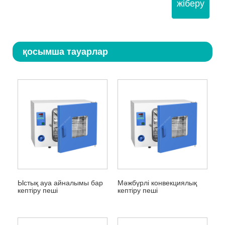
жіберу
қосымша тауарлар
Ыстық ауа айналымы бар
Мәжбүрлі конвекциялық
кептіру пеші
кептіру пеші