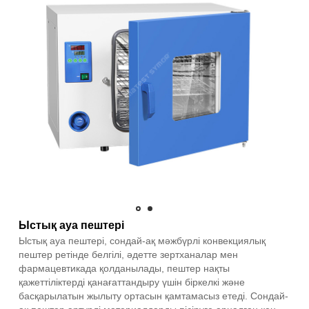
Ыстық ауа пештері
Ыстық ауа пештері, сондай-ақ мәжбүрлі конвекциялық
пештер ретінде белгілі, әдетте зертханалар мен
фармацевтикада қолданылады, пештер нақты
қажеттіліктерді қанағаттандыру үшін біркелкі және
басқарылатын жылыту ортасын қамтамасыз етеді. Сондай-