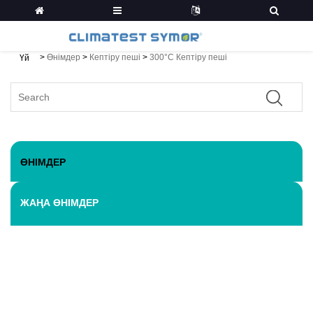
>
Өнімдер
>
Кептіру пеші
>
300°C Кептіру пеші
Үй
ӨНІМДЕР
ЖАҢА ӨНІМДЕР