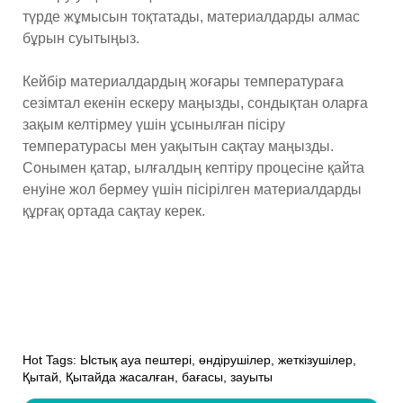
түрде жұмысын тоқтатады, материалдарды алмас
бұрын суытыңыз.
Кейбір материалдардың жоғары температураға
сезімтал екенін ескеру маңызды, сондықтан оларға
зақым келтірмеу үшін ұсынылған пісіру
температурасы мен уақытын сақтау маңызды.
Сонымен қатар, ылғалдың кептіру процесіне қайта
енуіне жол бермеу үшін пісірілген материалдарды
құрғақ ортада сақтау керек.
Hot Tags: Ыстық ауа пештері, өндірушілер, жеткізушілер,
Қытай, Қытайда жасалған, бағасы, зауыты