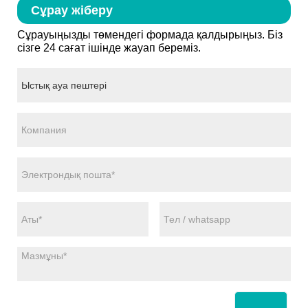
Сұрау жіберу
Сұрауыңызды төмендегі формада қалдырыңыз. Біз
сізге 24 сағат ішінде жауап береміз.