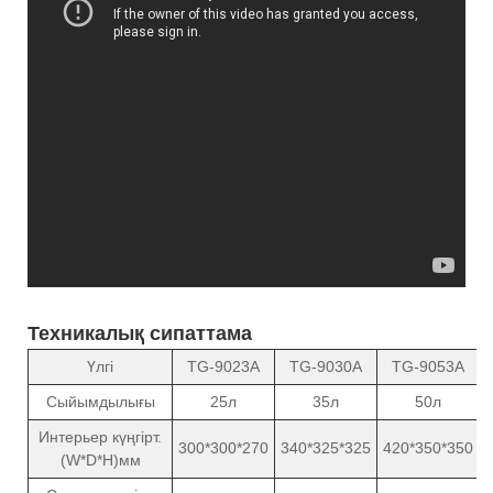
Техникалық сипаттама
Үлгі
TG-9023A
TG-9030A
TG-9053A
Сыйымдылығы
25л
35л
50л
Интерьер күңгірт.
300*300*270
340*325*325
420*350*350
(W*D*H)мм