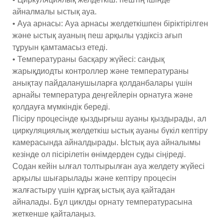
айналмалы ыстық ауа.
• Ауа арнасы: Ауа арнасы желдеткішпен біріктірілген
және ыстық ауаның пеш арқылы үздіксіз ағып
тұруын қамтамасыз етеді.
• Температураны басқару жүйесі: сандық
жарықдиодты контроллер және температураны
анықтау пайдаланушыларға қолданбалары үшін
арнайы температура деңгейлерін орнатуға және
қолдауға мүмкіндік береді.
Пісіру процесінде қыздырғыш ауаны қыздырады, ал
циркуляциялық желдеткіш ыстық ауаны бүкіл кептіру
камерасында айналдырады. Ыстық ауа айналымы
кезінде ол пісірілетін өнімдерден суды сіңіреді.
Содан кейін ылғал толтырылған ауа желдету жүйесі
арқылы шығарылады және кептіру процесін
жалғастыру үшін құрғақ ыстық ауа қайтадан
айналады. Бұл циклды орнату температурасына
жеткенше қайталаңыз.