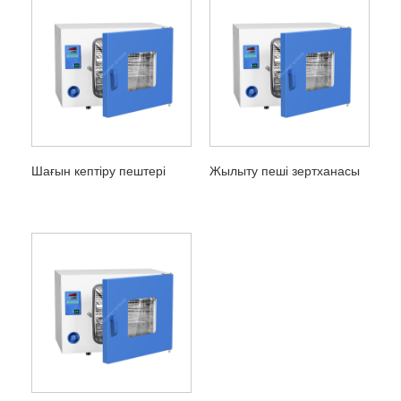
Шағын кептіру пештері
Жылыту пеші зертханасы