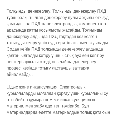
Толқынды дәнекерлеу: Толқынды дәнекерлеу ПХД
түбін балқытылған дәнекерлеу пулы арқылы өткізуді
қамтиды, ол ПХД және электрондық компоненттер
арасында қатты қосылысты жасайды. Толқынды
дәнекерлеу алдында ПХД тақтадан кез келген
тотығуды кетіру үшін суда еритін ағынмен жуылады.
Содан кейін ПХД толқынды дәнекерлеу алдында
қалған ылғалды кетіру үшін ыстық ауамен кептіру
пештері арқылы өтеді, осылайша дәнекерлеу
процесі кезінде тотығу ластаушы заттарға
айналмайды.
Ыдыс және инкапсуляция: Электрондық
құрылғыларды ылғалдан қорғау үшін құрылғыны су
өткізбейтін құмыра немесе инкапсуляциялық
материалмен жабу әдеттегі тәжірибе. Бұл
материалдарда әдетте материалдың толық қатаюын