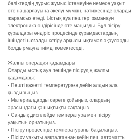
бөліктердің дұрыс жұмыс істемеуіне немесе уақыт
өте нашарлауына әкелуі мүмкін, нәтижесінде оларды
жарамсыз етеді. Ыстық ауа пештері заманауи
электроника өндірісінде өте маңызды. Бұл пісіру
құралдары өндіріс процесінде құрамдастардың
ішіндегі ылғалды кетіру арқылы ықтимал ақауларды
болдырмауға тиімді көмектеседі.
Жалпы операция қадамдары:
Оларды ыстық ауа пешінде пісірудің жалпы
қадамдары:
• Пешті қажетті температураға дейін алдын ала
қыздырыңыз.
• Материалдарды сөреге қойыңыз, олардың
арасындағы қашықтықты сақтаңыз
• Сандық дисплейде температура мен пісіру
уақытын орнатыңыз.
• Пісіру процесінде температураны бақылаңыз.
• Пісіру уақыты аяқталғаннан кейін пеш автоматты