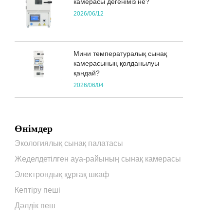
камерасы дегеніміз не?
2026/06/12
Мини температуралық сынақ
камерасының қолданылуы
қандай?
2026/06/04
Өнімдер
Экологиялық сынақ палатасы
Жеделдетілген ауа-райының сынақ камерасы
Электрондық құрғақ шкаф
Кептіру пеші
Дәлдік пеш