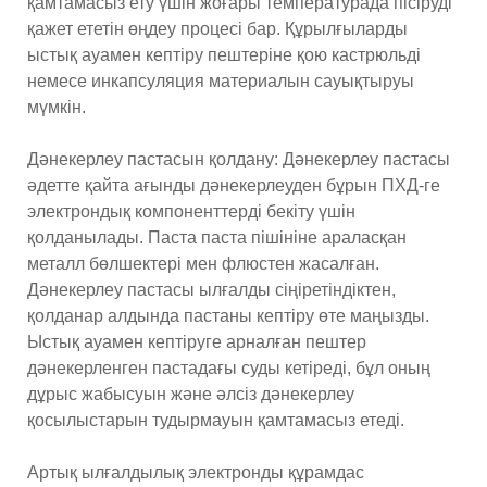
қамтамасыз ету үшін жоғары температурада пісіруді
қажет ететін өңдеу процесі бар. Құрылғыларды
ыстық ауамен кептіру пештеріне қою кастрюльді
немесе инкапсуляция материалын сауықтыруы
мүмкін.
Дәнекерлеу пастасын қолдану: Дәнекерлеу пастасы
әдетте қайта ағынды дәнекерлеуден бұрын ПХД-ге
электрондық компоненттерді бекіту үшін
қолданылады. Паста паста пішініне араласқан
металл бөлшектері мен флюстен жасалған.
Дәнекерлеу пастасы ылғалды сіңіретіндіктен,
қолданар алдында пастаны кептіру өте маңызды.
Ыстық ауамен кептіруге арналған пештер
дәнекерленген пастадағы суды кетіреді, бұл оның
дұрыс жабысуын және әлсіз дәнекерлеу
қосылыстарын тудырмауын қамтамасыз етеді.
Артық ылғалдылық электронды құрамдас