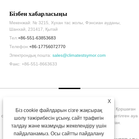
Бізбен хабарласыңы
Мекенжай: № 3215, Хухан тас жолы, Фэнсиан ауданы,
Шанхай, 231417, Қытай
Тел:
+86-551-63853683
Телефон:
+86-17756072770
Электрондық пошта:
sales@climatestsymor.com
Факс: +86-551-8663633
X
Copyright © 2022 Symor Instrument Equipment Co., Ltd. Қоршаған
Біз cookie файлдарын сізге жақсырақ
ортаны сынау камерасы, электронды құрғақ шкаф, тездетілген ауа
шолу тәжірибесін ұсыну, сайт трафигін
райы сынақ камерасы Барлық құқықтар қорғалған.
талдау және мазмұнды жекелендіру үшін
пайдаланамыз. Осы сайтты пайдалану