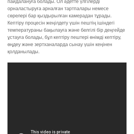
пайдалануға болады. Ол әдетте үлгілерді
орналастыруға арналған тартпалары немесе
сөрелері бар қыздырылған камерадан тұрады.
Кептіру процесін жеңілдету үшін пештің ішіндегі
температураны бақылауға және белгілі бір деңгейде
ұстауға болады, бұл кептіру пештері өнімді кептіру,
өңдеу және зертханаларда сынау үшін кеңінен
қолданылады.