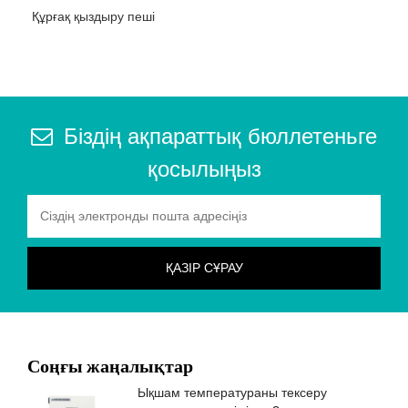
Құрғақ қыздыру пеші
Біздің ақпараттық бюллетеньге
қосылыңыз
Соңғы жаңалықтар
Ықшам температураны тексеру