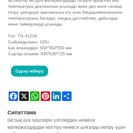
ақ пештер әртүрлі материалдарды пісіруге арналған кең
температура диапазонын ұсынады және дәл және сенімді
пісіру циклдерін қамтамасыз ету үшін бағдарламаланатын
температураны басқару, сандық дисплейлер, дабылдар
және таймерлерді ұсынады.
Үлгі: TG-9123A
Сыйымдылығы: 105л
Ішкі өлшемдері: 550*350*550 мм
Сыртқы өлшемі: 835*530*725 мм
Сұрау жіберу
Facebook
X
WhatsApp
Pinterest
LinkedIn
Share
Сипаттама
Ыстық ауа пештерін үлгілерден немесе
материалдардан кептіру немесе ылғалды кетіру үшін