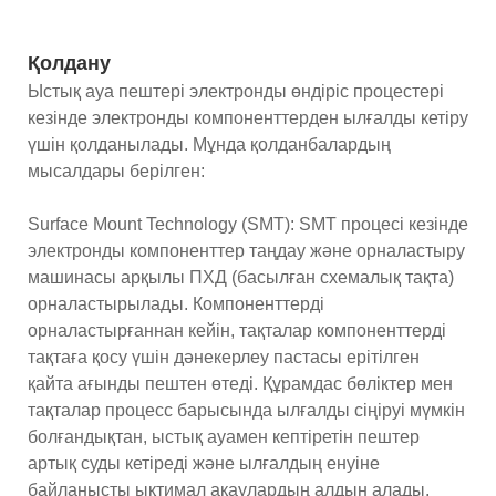
Қолдану
Ыстық ауа пештері электронды өндіріс процестері
кезінде электронды компоненттерден ылғалды кетіру
үшін қолданылады. Мұнда қолданбалардың
мысалдары берілген:
Surface Mount Technology (SMT): SMT процесі кезінде
электронды компоненттер таңдау және орналастыру
машинасы арқылы ПХД (басылған схемалық тақта)
орналастырылады. Компоненттерді
орналастырғаннан кейін, тақталар компоненттерді
тақтаға қосу үшін дәнекерлеу пастасы ерітілген
қайта ағынды пештен өтеді. Құрамдас бөліктер мен
тақталар процесс барысында ылғалды сіңіруі мүмкін
болғандықтан, ыстық ауамен кептіретін пештер
артық суды кетіреді және ылғалдың енуіне
байланысты ықтимал ақаулардың алдын алады.