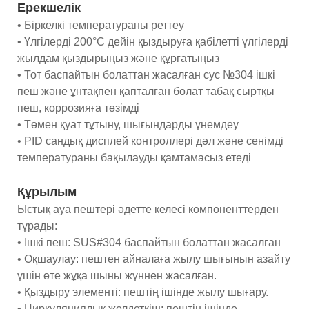
Ерекшелік
• Біркелкі температураны реттеу
• Үлгілерді 200°C дейін қыздыруға қабілетті үлгілерді
жылдам қыздырыңыз және құрғатыңыз
• Тот баспайтын болаттан жасалған сус №304 ішкі
пеш және ұнтақпен қапталған болат табақ сыртқы
пеш, коррозияға төзімді
• Төмен қуат тұтыну, шығындарды үнемдеу
• PID сандық дисплей контроллері дәл және сенімді
температураны бақылауды қамтамасыз етеді
Құрылым
Ыстық ауа пештері әдетте келесі компоненттерден
тұрады:
• Ішкі пеш: SUS#304 баспайтын болаттан жасалған
• Оқшаулау: пештен айналаға жылу шығынын азайту
үшін өте жұқа шыны жүннен жасалған.
• Қыздыру элементі: пештің ішінде жылу шығару.
• Циркуляциялық желдеткіш: пештің ішінде