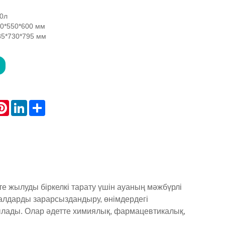
0л
00*550*600 мм
85*730*795 мм
atsApp
Pinterest
LinkedIn
Share
те жылуды біркелкі тарату үшін ауаның мәжбүрлі
лдарды зарарсыздандыру, өнімдердегі
ылады. Олар әдетте химиялық, фармацевтикалық,