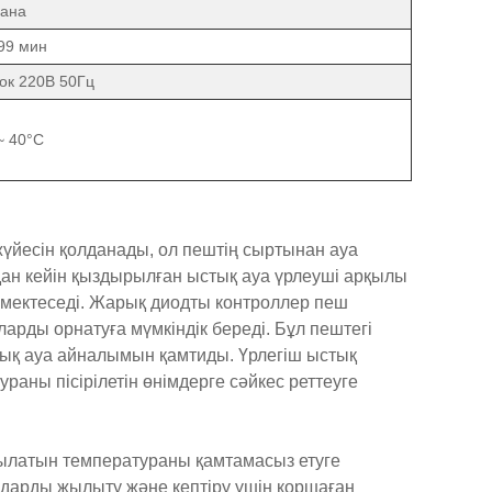
дана
99 мин
ок 220В 50Гц
~ 40°C
үйесін қолданады, ол пештің сыртынан ауа
н кейін қыздырылған ыстық ауа үрлеуші ​​арқылы
көмектеседі. Жарық диодты контроллер пеш
арды орнатуға мүмкіндік береді. Бұл пештегі
тық ауа айналымын қамтиды. Үрлегіш ыстық
раны пісірілетін өнімдерге сәйкес реттеуге
рылатын температураны қамтамасыз етуге
алдарды жылыту және кептіру үшін қоршаған