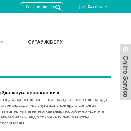
Қазақша
СҰРАУ ЖІБЕРУ
айдалануға арналған пеш
лануға арналған пеш - температура реттелетін ортада
материалдарды жылытуға және кептіруге арналған
л пештер көптеген зертханалық тәжірибелер үшін өте
 академиялық, өндірістік және ғылыми-зерттеу
Live
қолданылады.