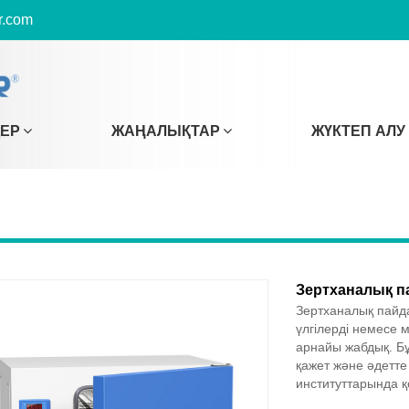
r.com
ДЕР
ЖАҢАЛЫҚТАР
ЖҮКТЕП АЛУ
Зертханалық п
Зертханалық пайда
үлгілерді немесе 
арнайы жабдық. Бұ
қажет және әдетте
институттарында 