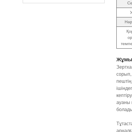
С
Нәр
Қо
о
темп
Жұмы
Зертха
сорып,
пештің
ішінде
кептір
ауаны 
болады
Тұтаст
арналғ