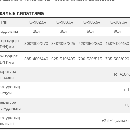
калық сипаттама
Үлгі
TG-9023A
TG-9030A
TG-9053A
TG-9070A
мдылығы
25л
35л
50л
80л
ер күңгірт.
300*300*270
340*325*325
420*350*350
450*400*450
*D*H)мм
ы күңгірт.
585*480*440
625*510*495
700*530*515
735*585*620
*D*H)мм
пература
RT+10°C
апазоны
ратураның
± 1
уытқуы
пература
0,
тымдылығы
ратураның
±2,5% (сынақ 
келкілігі