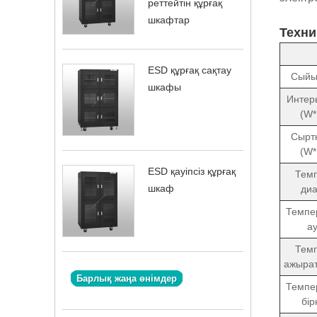
реттейтін құрғақ
шкафтар
Техни
ESD құрғақ сақтау
Сыйы
шкафы
Интерь
(W
Сыртқ
(W
ESD қауіпсіз құрғақ
Тем
шкаф
ди
Темпе
а
Тем
ажыра
Барлық жаңа өнімдер
Темпе
бір