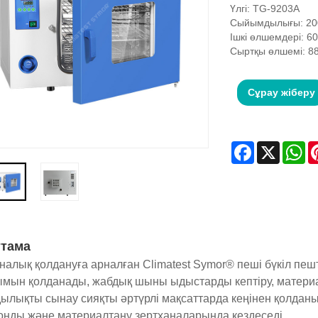
Үлгі: TG-9203A
Сыйымдылығы: 20
Ішкі өлшемдері: 6
Сыртқы өлшемі: 8
Сұрау жіберу
Facebook
X
Wh
тама
налық қолдануға арналған Climatest Symor® пеші бүкіл пеш
мын қолданады, жабдық шыны ыдыстарды кептіру, материа
ылықты сынау сияқты әртүрлі мақсаттарда кеңінен қолдан
онды және материалтану зертханаларында кездеседі.