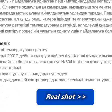
налық пайдалануға арналған пеш - материалдарды кептір
. Ол әдетте оқшауланған камерадан, қыздырғыш элементтен
камерада ыстық ауаны айналдыратын үрлеуден тұрады. Пеш 
асалған, ал қыздырғыш камера ішіндегі температураны қаже
атура реттегіші температураны реттейді, ал үрлеуші ​​қыз
ді кептіру процесінің уақытын орнату үшін пайдалануға бо
елік
елкі температураны реттеу
лерді 200°C дейін қыздыруға қабілетті үлгілерді жылдам қы
баспайтын болаттан жасалған сус №304 ішкі пеш және ұнтақ
ияға төзімді
н қуат тұтыну, шығындарды үнемдеу
сандық дисплей контроллері дәл және сенімді температура