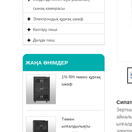
сынақ камерасы
Электрондық құрғақ шкаф
Кептіру пеші
Дәлдік пеш
ЖАҢА ӨНІМДЕР
1% RH төмен құрғақ
шкаф
Сипат
Зертха
айналы
Төмен
ылғалд
ылғалдылықты
электр