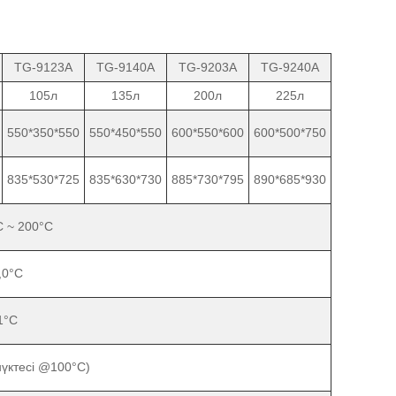
TG-9123A
TG-9140A
TG-9203A
TG-9240A
105л
135л
200л
225л
550*350*550
550*450*550
600*550*600
600*500*750
835*530*725
835*630*730
885*730*795
890*685*930
 ~ 200°C
,0°C
1°C
нүктесі @100°C)