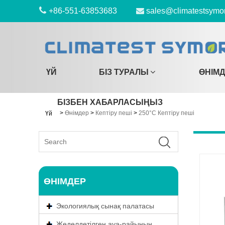
+86-551-63853683
sales@climatestsymo
ҮЙ
БІЗ ТУРАЛЫ
ӨНІМ
БІЗБЕН ХАБАРЛАСЫҢЫЗ
>
Өнімдер
>
Кептіру пеші
>
250°C Кептіру пеші
Үй
ӨНІМДЕР
Экологиялық сынақ палатасы
Жеделдетілген ауа-райының