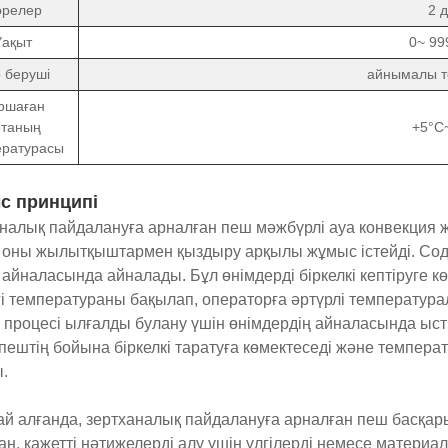
өрелер
2 
Уақыт
0~ 99
 беруші
айнымалы т
ршаған
ртаның
+5°C
ературасы
с принципі
налық пайдалануға арналған пеш мәжбүрлі ауа конвекция ж
 оны жылытқыштармен қыздыру арқылы жұмыс істейді. Сода
 айналасында айналады. Бұл өнімдерді біркелкі кептіруге 
гі температураны бақылап, операторға әртүрлі температурал
у процесі ылғалды булану үшін өнімдердің айналасында ыс
пештің бойына біркелкі таратуға көмектеседі және температу
.
ай алғанда, зертханалық пайдалануға арналған пеш басқа
ан. қажетті нәтижелерді алу үшін үлгілерді немесе матери