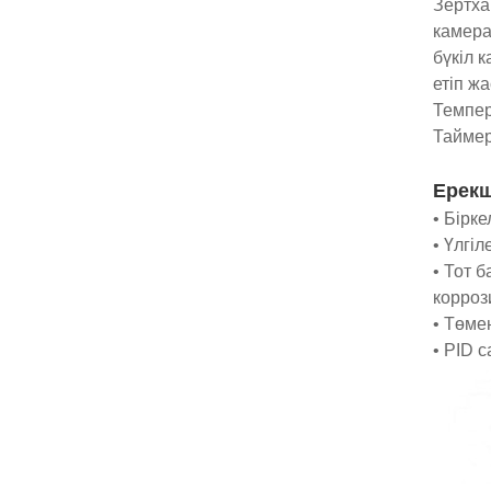
Зертха
камера
бүкіл 
етіп ж
Темпер
Таймер
Ерекш
• Бірк
• Үлгі
• Тот 
корроз
• Төме
• PID 