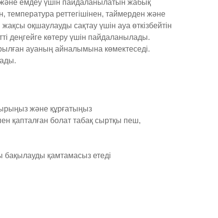
у және емдеу үшін пайдаланылатын жабық
, температура реттегішінен, таймерден және
жақсы оқшаулауды сақтау үшін ауа өткізбейтін
тті деңгейге көтеру үшін пайдаланылады.
дырылған ауаның айналымына көмектеседі.
лады.
здырыңыз және құрғатыңыз
пен қапталған болат табақ сыртқы пеш,
ны бақылауды қамтамасыз етеді