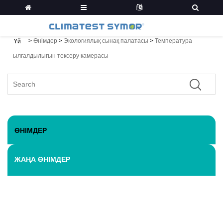
>
Өнімдер
>
Экологиялық сынақ палатасы
>
Температура
Үй
ылғалдылығын тексеру камерасы
ӨНІМДЕР
ЖАҢА ӨНІМДЕР