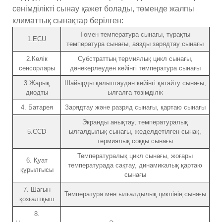
сенімділікті сынау қажет болады, төменде жалпы
климаттық сынақтар берілген:
Төмен температура сынағы, тұрақты
1.ECU
температура сынағы, аязды зарядтау сынағы
2.Көлік
Субстраттың термиялық цикл сынағы,
сенсорлары
дәнекерлеуден кейінгі температура сынағы
3.Жарық
Шайырды қалыптаудан кейінгі қатайту сынағы,
диодты
ылғалға төзімділік
4. Батарея
Зарядтау және разряд сынағы, қартаю сынағы
Экранды анықтау, температуралық
5.CCD
ылғалдылық сынағы, жеделдетілген сынақ,
термиялық соққы сынағы
Температуралық цикл сынағы, жоғары
6. Қуат
температурада сақтау, динамикалық қартаю
құрылғысы
сынағы
7. Шағын
Температура мен ылғалдылық циклінің сынағы
қозғалтқыш
8.