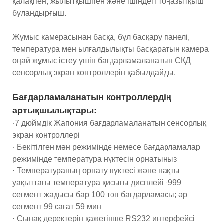
қалақпен, жылытқышпен және ішіндегі тоңазытқыш
буландырғыш.
Жұмыс камерасынан басқа, бұл басқару панелі,
температура мен ылғалдылықты басқаратын камера
оңай жұмыс істеу үшін бағдарламаланатын СКД
сенсорлық экран контроллерін қабылдайды.
Бағдарламаланатын контроллердің
артықшылықтары:
·7 дюймдік Жапония бағдарламаланатын сенсорлық
экран контроллері
· Бекітілген мән режимінде немесе бағдарламалар
режимінде температура нүктесін орнатыңыз
· Температураның орнату нүктесі және нақты
уақыттағы температура қисығы дисплейі ·999
сегмент жадысы бар 100 топ бағдарламасы; әр
сегмент 99 сағат 59 мин
· Сынақ деректерін қажетінше RS232 интерфейсі