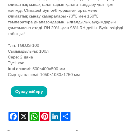
климаттық сынақ талаптарын қанағаттандыру үшін қол
жетімді, Climatest Symor® қоршаған орта және
климаттық сынау камералары -70℃ мен 150℃
температура диапазондарын, ылғалдылық ауқымдарын
қамтамасыз етеді. RH 20% -дан 98% RH дейін. Бүгін өзіңізді
табыңыз!
Үлгі: TGDJS-100
Сыйымдылығы: 100л
Сөре: 2 дана
Түсі: көк
Ішкі өлшемі: 500×400×500 мм
Сыртқы өлшемі: 1050×1030×1750 мм
Сұрау жіберу
Facebook
X
WhatsApp
Pinterest
LinkedIn
Share