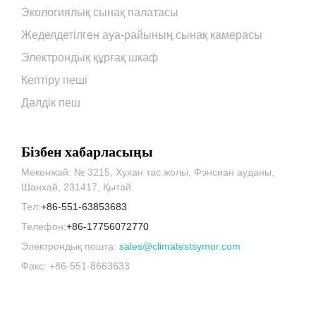
Экологиялық сынақ палатасы
Жеделдетілген ауа-райының сынақ камерасы
Электрондық құрғақ шкаф
Кептіру пеші
Дәлдік пеш
Бізбен хабарласыңы
Мекенжай: № 3215, Хухан тас жолы, Фэнсиан ауданы,
Шанхай, 231417, Қытай
Тел:
+86-551-63853683
Телефон:
+86-17756072770
Электрондық пошта:
sales@climatestsymor.com
Факс: +86-551-8663633