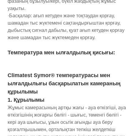
фазаның бұзылуы/кері, бүкіл жабдықтың жұмыс
уақыты.
·Басқалар: ағып кетуден және тоқтаудан қорғау,
шамадан тыс жүктемені сақтандырғыштан қорғау,
дыбыстық сигнал дабылы, қуат ағып кетуден қорғау
және шамадан тыс жүктемеден қорғау.
Температура мен ылғалдылық қисығы:
Climatest Symor® температурасы мен
ылғалдылығы басқарылатын камераның
құрылымы
1. Құрылымы
Жұмыс камерасының артқы жағы - ауа өткізгіші, ауа
өткізгішінің жоғарғы бөлігі - шығыс, төменгі бөлігі -
кері ауа шығысы, ұзын осьтік ағынды ауа беру
қозғалтқышымен, орталықтан тепкіш желдеткіш