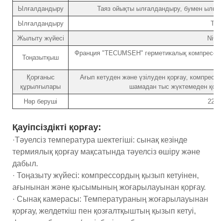
Ылғалдандыру
Таяз ойықты ылғалдандыру, бумен ылға
Ылғалдандыру
Тоң
Жылыту жүйесі
NiCr
Франция "TECUMSEH" герметикалық компрессор
Тоңазытқыш
Қорғаныс
Ағып кетуден және үзілуден қорғау, компрес
құрылғылары
шамадан тыс жүктемеден қор
Нәр беруші
220В
Қауіпсіздікті қорғау:
·Тәуелсіз температура шектегіші: сынақ кезінде
термиялық қорғау мақсатында тәуелсіз өшіру және
дабыл.
· Тоңазыту жүйесі: компрессордың қызып кетуінен,
ағынынан және қысымының жоғарылауынан қорғау.
· Сынақ камерасы: Температураның жоғарылауынан
қорғау, желдеткіш пен қозғалтқыштың қызып кетуі,