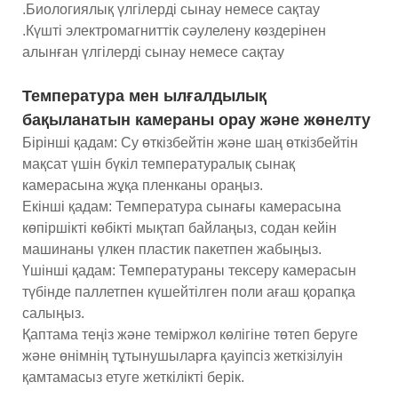
.Биологиялық үлгілерді сынау немесе сақтау
.Күшті электромагниттік сәулелену көздерінен
алынған үлгілерді сынау немесе сақтау
Температура мен ылғалдылық
бақыланатын камераны орау және жөнелту
Бірінші қадам: Су өткізбейтін және шаң өткізбейтін
мақсат үшін бүкіл температуралық сынақ
камерасына жұқа пленканы ораңыз.
Екінші қадам: Температура сынағы камерасына
көпіршікті көбікті мықтап байлаңыз, содан кейін
машинаны үлкен пластик пакетпен жабыңыз.
Үшінші қадам: Температураны тексеру камерасын
түбінде паллетпен күшейтілген поли ағаш қорапқа
салыңыз.
Қаптама теңіз және теміржол көлігіне төтеп беруге
және өнімнің тұтынушыларға қауіпсіз жеткізілуін
қамтамасыз етуге жеткілікті берік.