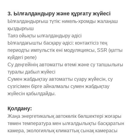
3. Ылғалдандыру және құрғату жүйесі
Ылғалдандырғыш түтік: никель-хромды жалаңаш
қыздырғыш
Таяз ойықты ылғалдандыру әдісі
Ылғалдағышты басқару әдісі: контактісіз тең
периодты импульстік ені модуляциясы, SSR (қатты
күйдегі реле)
Су деңгейінің автоматты өтемі және су тапшылығы
туралы дабыл жүйесі
Сумен жабдықтау автоматты суару жүйесін, су
сүзгісімен бірге айналмалы сумен жабдықтау
жүйесін қабылдайды.
Қолдану:
Жаңа энергетикалық автокөлік бөлшектері жоғары
төмен температура мен ылғалдылықты басқаратын
камера, экологиялық климаттық сынақ камерасы