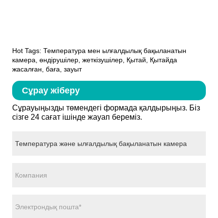
Hot Tags: Температура мен ылғалдылық бақыланатын
камера, өндірушілер, жеткізушілер, Қытай, Қытайда
жасалған, баға, зауыт
Сұрау жіберу
Сұрауыңызды төмендегі формада қалдырыңыз. Біз
сізге 24 сағат ішінде жауап береміз.