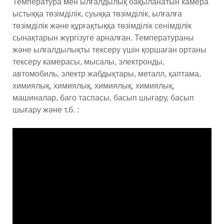
Температура мен ылғалдылық бақыланатын камера
ыстыққа төзімділік, суыққа төзімділік, ылғалға
төзімділік және құрғақтыққа төзімділік сенімділік
сынақтарын жүргізуге арналған. Температураны
және ылғалдылықты тексеру үшін қоршаған ортаны
тексеру камерасы, мысалы, электронды,
автомобиль, электр жабдықтары, металл, қаптама,
химиялық, химиялық, химиялық, химиялық,
машиналар, баго таспасы, басып шығару, басып
шығару және т.б. :