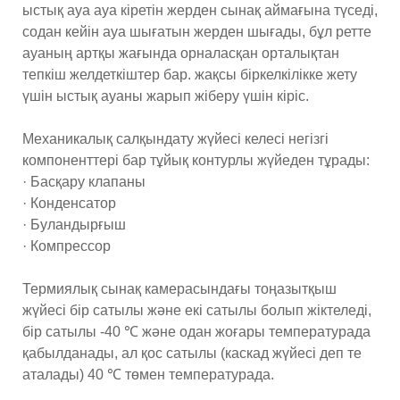
ыстық ауа ауа кіретін жерден сынақ аймағына түседі,
содан кейін ауа шығатын жерден шығады, бұл ретте
ауаның артқы жағында орналасқан орталықтан
тепкіш желдеткіштер бар. жақсы біркелкілікке жету
үшін ыстық ауаны жарып жіберу үшін кіріс.
Механикалық салқындату жүйесі келесі негізгі
компоненттері бар тұйық контурлы жүйеден тұрады:
· Басқару клапаны
· Конденсатор
· Буландырғыш
· Компрессор
Термиялық сынақ камерасындағы тоңазытқыш
жүйесі бір сатылы және екі сатылы болып жіктеледі,
бір сатылы -40 ℃ және одан жоғары температурада
қабылданады, ал қос сатылы (каскад жүйесі деп те
аталады) 40 ℃ төмен температурада.