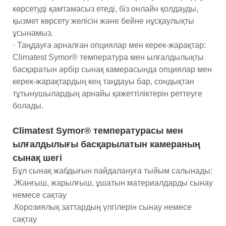
көрсетуді қамтамасыз етеді, біз онлайн қолдауды,
қызмет көрсету желісін және бейне нұсқаулықты
ұсынамыз.
· Таңдауға арналған опциялар мен керек-жарақтар:
Climatest Symor® температура мен ылғалдылықты
басқаратын әрбір сынақ камерасында опциялар мен
керек-жарақтардың кең таңдауы бар, сондықтан
тұтынушылардың арнайы қажеттіліктерін реттеуге
болады.
Climatest Symor® температурасы мен
ылғалдылығы басқарылатын камераның
сынақ шегі
Бұл сынақ жабдығын пайдалануға тыйым салынады:
.Жанғыш, жарылғыш, ұшатын материалдарды сынау
немесе сақтау
.Корозиялық заттардың үлгілерін сынау немесе
сақтау