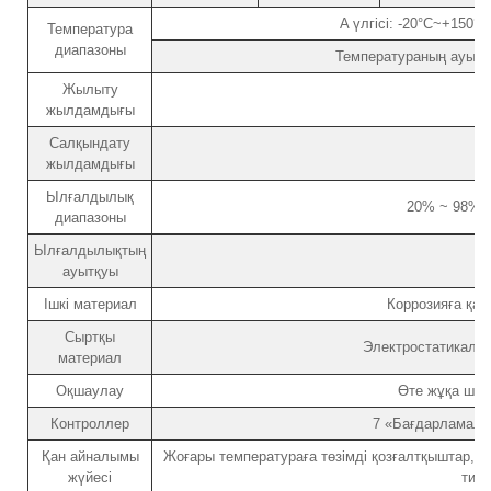
A үлгісі: -20°C~+150°C
Температура
диапазоны
Температураның ауытқуы
Жылыту
жылдамдығы
Салқындату
жылдамдығы
Ылғалдылық
20% ~ 98% R
диапазоны
Ылғалдылықтың
ауытқуы
Ішкі материал
Коррозияға қа
Сыртқы
Электростатикалық
материал
Оқшаулау
Өте жұқа шын
Контроллер
7 «Бағдарламала
Қан айналымы
Жоғары температураға төзімді қозғалтқыштар, б
жүйесі
типт