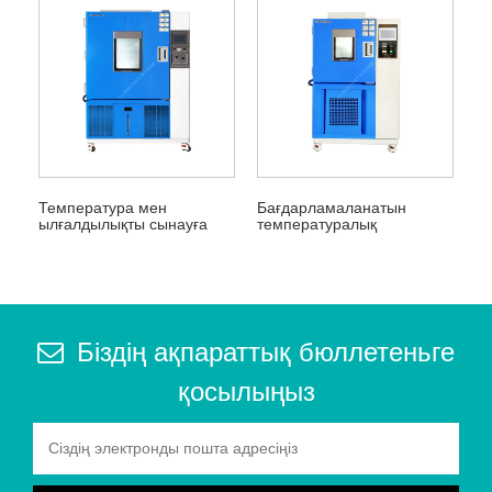
Температура мен
Бағдарламаланатын
ылғалдылықты сынауға
температуралық
арналған экологиялық
ылғалдылық камералары
сынақ камералары
Біздің ақпараттық бюллетеньге
қосылыңыз