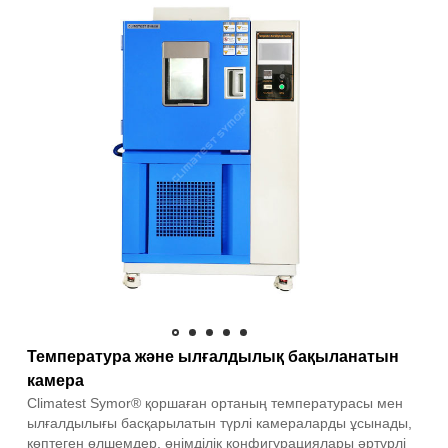
Температура және ылғалдылық бақыланатын
камера
Climatest Symor® қоршаған ортаның температурасы мен
ылғалдылығы басқарылатын түрлі камераларды ұсынады,
көптеген өлшемдер, өнімділік конфигурациялары әртүрлі