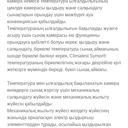
камера немесе температура ылғалдылығының
циклдік камерасы қыздыру және салқындату
сынақтарын орындау үшін мәжбүрлі ауа
конвекциясын қабылдайды.
Температураның ылғалдылығын бақылауды жүзеге
асыру үшін сынақ камерасы екі функцияны
орындауға қабілетті болуы керек: қыздыру және
салқындату, біркелкі температура сынақ аймағының
ішінде біркелкі бөлінуі керек, Climatest Symor®
температураның біркелкілігінің жоғары деңгейіне қол
жеткізуге мүмкіндік береді. бүкіл сынақ аймағы.
Температура мен ылғалдылық бақыланатын камера
өнімдерге сынақ жүргізу үшін механикалық
салқындату жүйесін және механикалық жылыту
жүйесін қабылдайды:
Механикалық жылыту жүйесі желдету жүйесінің
жанында орналасқан электр қыздырғыш
элементтерден тұрады, осылайша қыздырылған