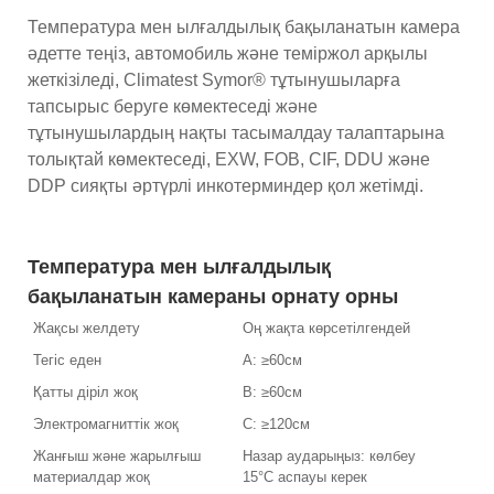
Температура мен ылғалдылық бақыланатын камера
әдетте теңіз, автомобиль және теміржол арқылы
жеткізіледі, Climatest Symor® тұтынушыларға
тапсырыс беруге көмектеседі және
тұтынушылардың нақты тасымалдау талаптарына
толықтай көмектеседі, EXW, FOB, CIF, DDU және
DDP сияқты әртүрлі инкотерминдер қол жетімді.
Температура мен ылғалдылық
бақыланатын камераны орнату орны
Жақсы желдету
Оң жақта көрсетілгендей
Тегіс еден
A: ≥60см
Қатты діріл жоқ
B: ≥60см
Электромагниттік жоқ
C: ≥120см
Жанғыш және жарылғыш
Назар аударыңыз: көлбеу
материалдар жоқ
15°C аспауы керек