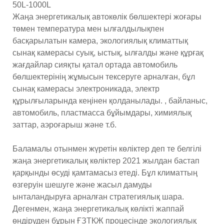
50L-1000L
Жаңа энергетикалық автокөлік бөлшектері жоғары
төмен температура мен ылғалдылықпен
басқарылатын камера, экологиялық климаттық
сынақ камерасы суық, ыстық, ылғалды және құрғақ
жағдайлар сияқты қатал ортада автомобиль
бөлшектерінің жұмысын тексеруге арналған, бұл
сынақ камерасы электроникада, электр
құрылғыларында кеңінен қолданылады. , байланыс,
автомобиль, пластмасса бұйымдары, химиялық
заттар, аэроғарыш және т.б.
Баламалы отынмен жүретін көліктер деп те белгілі
жаңа энергетикалық көліктер 2021 жылдан бастап
қарқынды өсуді қамтамасыз етеді. Бұл климаттың
өзгеруін шешуге және жасыл дамуды
ынталандыруға арналған стратегиялық шара.
Дегенмен, жаңа энергетикалық көлікті жаппай
өндіруден бұрын ҒЗТКЖ процесінде экологиялық