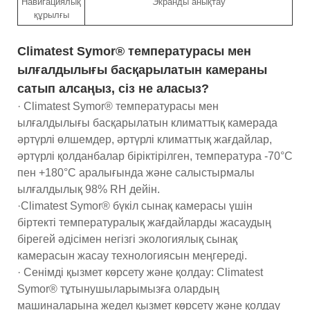
Навигациялық
Экранды анықтау
құрылғы
Climatest Symor® температурасы мен
ылғалдылығы басқарылатын камераны
сатып алсаңыз, сіз не аласыз?
· Climatest Symor® температурасы мен
ылғалдылығы басқарылатын климаттық камерада
әртүрлі өлшемдер, әртүрлі климаттық жағдайлар,
әртүрлі қолданбалар біріктірілген, температура -70°C
пен +180°C аралығында және салыстырмалы
ылғалдылық 98% RH дейін.
·Climatest Symor® бүкіл сынақ камерасы үшін
біртекті температуралық жағдайларды жасаудың
бірегей әдісімен негізгі экологиялық сынақ
камерасын жасау технологиясын меңгереді.
· Сенімді қызмет көрсету және қолдау: Climatest
Symor® тұтынушыларымызға олардың
машиналарына жедел қызмет көрсету және қолдау