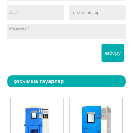
жіберу
қосымша тауарлар