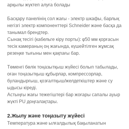
арқылы жүктеп алуға болады
Басқару панелінің сол жағы - электр шкафы, барлық
негізгі электр компоненттері Schneider және басқа да
танымал брендтер.
Сынақ тесігі (кабельге кіру порты): φ50 мм қорғасын
тесік камераның оң жағында, күшейтілген жұмсақ
резеңке тығыны мен қақпағы бар.
Төменгі бөлік тоңазытқыш жүйесі болып табылады,
оған тоңазытқыш құбырлар, компрессорлар,
буландырғыш, қозғалтқыш/желдеткіштер және су
ыдысы кіреді.
Астыңғы жағы тежегіштері бар жоғары сапалы ауыр
жүкті PU доңғалақтары.
2.Жылу және тоңазыту жүйесі
Температура және ылғалдылық бақыланатын