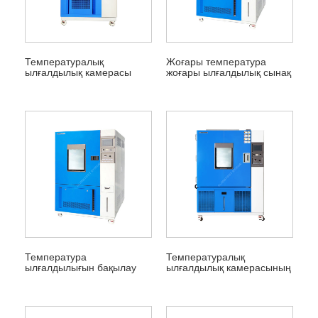
Температуралық
Жоғары температура
ылғалдылық камерасы
жоғары ылғалдылық сынақ
камерасы
Температура
Температуралық
ылғалдылығын бақылау
ылғалдылық камерасының
камералары
техникалық
сипаттамалары