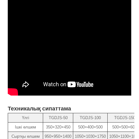
Техникалық сипаттама
Үлгі
TGDJS-50
TGDJS-100
TGDJS-150
Ішкі өлшем
350×320×450
500×400×500
500×500×600
Сыртқы өлшем
950×950×1400
1050×1030×1750
1050×1100×185