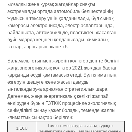
ылғалды және құрғақ жағдайлар сияқты
экстремалды ортада автомобиль бөлшектерінің
жұмысын тексеру үшін қолданылады, бұл сынақ
камерасы электроникада, электр аспаптарында,
байланыста, автомобильде, пластиктен жасалған
бұйымдарда кеңінен қолданылады. химиялық
заттар, аэроғарыш және т.б.
Баламалы отынмен жүретін көліктер деп те белгілі
жаңа энергетикалық көліктер 2021 жылдан бастап
қарқынды өсуді қамтамасыз етеді. Бұл климаттың
өзгеруін шешуге және жасыл дамуды
ынталандыруға арналған стратегиялық шара.
Дегенмен, жаңа энергетикалық көлікті жаппай
өндіруден бұрын ҒЗТКЖ процесінде экологиялық
сенімділікті сынау қажет болады, төменде жалпы
климаттық сынақтар берілген:
Төмен температура сынағы, тұрақты
1.ECU
температура сынағы, аязды зарядтау сынағы