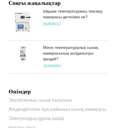
Соңғы жаңалықтар
Ықшам температураны тексеру
камерасы дегеніміз не?
2026/06/12
Мини температуралық сынақ
камерасының қолданылуы
қандай?
2026/06/04
Өнімдер
Экологиялық сынақ палатасы
Жеделдетілген ауа-райының сынақ камерасы
Электрондық құрғақ шкаф
Кептіру пеші