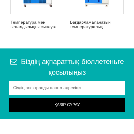
Температура мен
Бағдарламаланатын
ылғалдылықты сынауға
температуралық
арналған экологиялық
ылғалдылық камералары
сынақ камералары
Біздің ақпараттық бюллетеньге
қосылыңыз