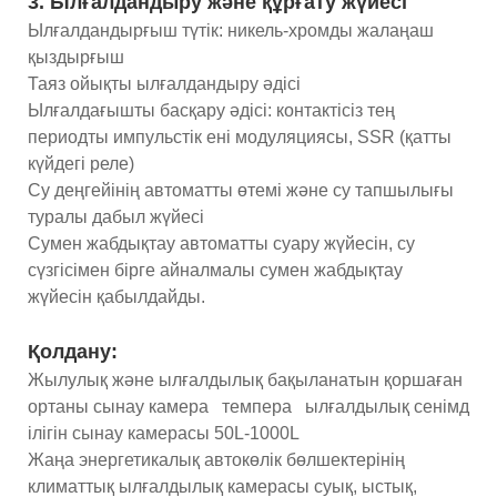
3. Ылғалдандыру және құрғату жүйесі
Ылғалдандырғыш түтік: никель-хромды жалаңаш
қыздырғыш
Таяз ойықты ылғалдандыру әдісі
Ылғалдағышты басқару әдісі: контактісіз тең
периодты импульстік ені модуляциясы, SSR (қатты
күйдегі реле)
Су деңгейінің автоматты өтемі және су тапшылығы
туралы дабыл жүйесі
Сумен жабдықтау автоматты суару жүйесін, су
сүзгісімен бірге айналмалы сумен жабдықтау
жүйесін қабылдайды.
Қолдану:
Жылулық және ылғалдылық бақыланатын қоршаған
ортаны сынау камера темпера ылғалдылық сенімд
ілігін сынау камерасы 50L-1000L
Жаңа энергетикалық автокөлік бөлшектерінің
климаттық ылғалдылық камерасы суық, ыстық,