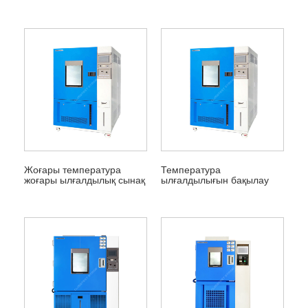
камера
Жоғары температура
Температура
жоғары ылғалдылық сынақ
ылғалдылығын бақылау
камерасы
камералары