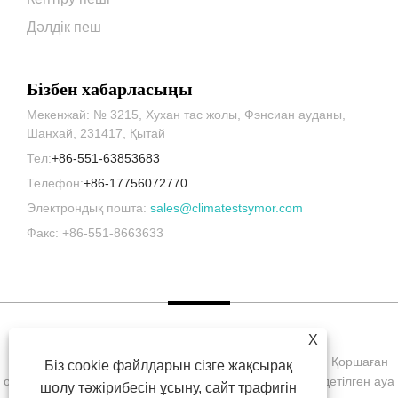
Дәлдік пеш
Бізбен хабарласыңы
Мекенжай: № 3215, Хухан тас жолы, Фэнсиан ауданы,
Шанхай, 231417, Қытай
Тел:
+86-551-63853683
Телефон:
+86-17756072770
Электрондық пошта:
sales@climatestsymor.com
Факс: +86-551-8663633
X
Copyright © 2022 Symor Instrument Equipment Co., Ltd. Қоршаған
Біз cookie файлдарын сізге жақсырақ
ортаны сынау камерасы, электронды құрғақ шкаф, тездетілген ауа
шолу тәжірибесін ұсыну, сайт трафигін