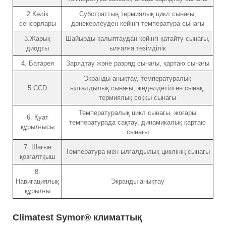
2.Көлік
Субстраттың термиялық цикл сынағы,
сенсорлары
дәнекерлеуден кейінгі температура сынағы
3.Жарық
Шайырды қалыптаудан кейінгі қатайту сынағы,
диодты
ылғалға төзімділік
4. Батарея
Зарядтау және разряд сынағы, қартаю сынағы
Экранды анықтау, температуралық
5.CCD
ылғалдылық сынағы, жеделдетілген сынақ,
термиялық соққы сынағы
Температуралық цикл сынағы, жоғары
6. Қуат
температурада сақтау, динамикалық қартаю
құрылғысы
сынағы
7. Шағын
Температура мен ылғалдылық циклінің сынағы
қозғалтқыш
8.
Навигациялық
Экранды анықтау
құрылғы
Climatest Symor® климаттық