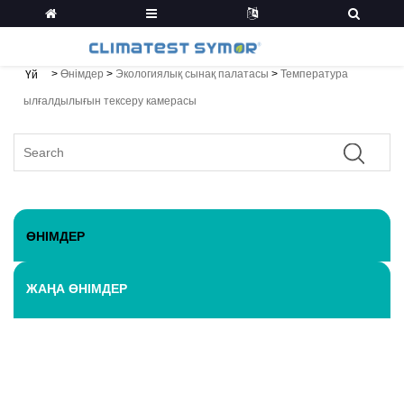
>
Өнімдер
>
Экологиялық сынақ палатасы
>
Температура
Үй
ылғалдылығын тексеру камерасы
ӨНІМДЕР
ЖАҢА ӨНІМДЕР