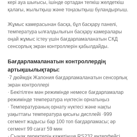
кері ауа шығысы, ішінде ортадан тепкіш желдеткіш
қалағы, жылытқыш және тоңазытқыш буландырғыш.
Жұмыс камерасынан басқа, бұл басқару панелі,
температура ылғалдылығын басқару камералары
оңай жұмыс істеу үшін бағдарламаланатын СКД
сенсорлық экран контроллерін қабылдайды.
Бағдарламаланатын контроллердің
артықшылықтары:
·7 дюймдік Жапония бағдарламаланатын сенсорлық
экран контроллері
· Бекітілген мән режимінде немесе бағдарламалар
режимінде температура нүктесін орнатыңыз
· Температураның орнату нүктесі және нақты
уақыттағы температура қисығы дисплейі ·999
сегмент жадысы бар 100 топ бағдарламасы; әр
сегмент 99 сағат 59 мин
· Сынақ деректерін қажетінше RS232 интерфейсі