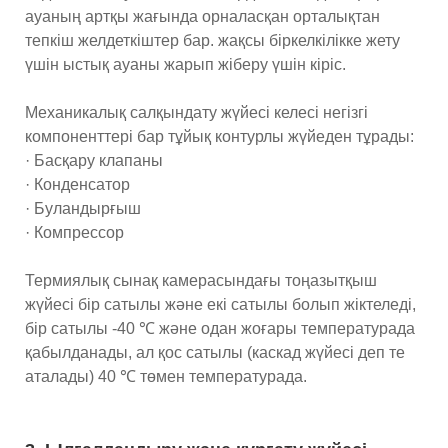
ауаның артқы жағында орналасқан орталықтан
тепкіш желдеткіштер бар. жақсы біркелкілікке жету
үшін ыстық ауаны жарып жіберу үшін кіріс.
Механикалық салқындату жүйесі келесі негізгі
компоненттері бар тұйық контурлы жүйеден тұрады:
· Басқару клапаны
· Конденсатор
· Буландырғыш
· Компрессор
Термиялық сынақ камерасындағы тоңазытқыш
жүйесі бір сатылы және екі сатылы болып жіктеледі,
бір сатылы -40 ℃ және одан жоғары температурада
қабылданады, ал қос сатылы (каскад жүйесі деп те
аталады) 40 ℃ төмен температурада.