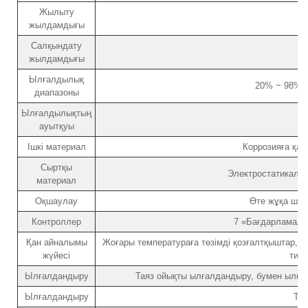
Жылыту
жылдамдығы
Салқындату
жылдамдығы
Ылғалдылық
20% ~ 98% R
диапазоны
Ылғалдылықтың
ауытқуы
Ішкі материал
Коррозияға қа
Сыртқы
Электростатикалық
материал
Оқшаулау
Өте жұқа шын
Контроллер
7 «Бағдарламала
Қан айналымы
Жоғары температураға төзімді қозғалтқыштар, б
жүйесі
типт
Ылғалдандыру
Таяз ойықты ылғалдандыру, бумен ылға
Ылғалдандыру
Тоң