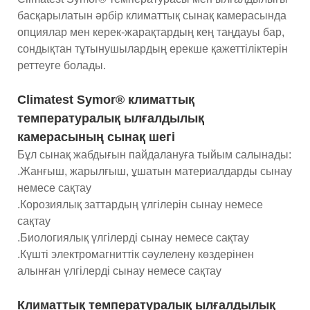
басқарылатын әрбір климаттық сынақ камерасында
опциялар мен керек-жарақтардың кең таңдауы бар,
сондықтан тұтынушылардың ерекше қажеттіліктерін
реттеуге болады.
Climatest Symor® климаттық
температуралық ылғалдылық
камерасының сынақ шегі
Бұл сынақ жабдығын пайдалануға тыйым салынады:
.Жанғыш, жарылғыш, ұшатын материалдарды сынау
немесе сақтау
.Корозиялық заттардың үлгілерін сынау немесе
сақтау
.Биологиялық үлгілерді сынау немесе сақтау
.Күшті электромагниттік сәулелену көздерінен
алынған үлгілерді сынау немесе сақтау
Климаттық температуралық ылғалдылық