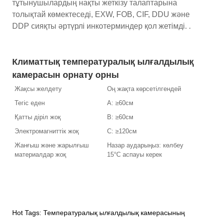
тұтынушылардың нақты жеткізу талаптарына
толықтай көмектеседі, EXW, FOB, CIF, DDU және
DDP сияқты әртүрлі инкотерминдер қол жетімді. .
Климаттық температуралық ылғалдылық
камерасын орнату орны
Жақсы желдету
Оң жақта көрсетілгендей
Тегіс еден
A: ≥60см
Қатты діріл жоқ
B: ≥60см
Электромагниттік жоқ
C: ≥120см
Жанғыш және жарылғыш
Назар аударыңыз: көлбеу
материалдар жоқ
15°C аспауы керек
Hot Tags: Температуралық ылғалдылық камерасының