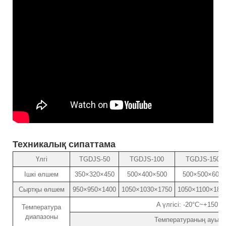
Техникалық сипаттама
Үлгі
TGDJS-50
TGDJS-100
TGDJS-150
Ішкі өлшем
350×320×450
500×400×500
500×500×600
Сыртқы өлшем
950×950×1400
1050×1030×1750
1050×1100×185
A үлгісі: -20°C~+150°C
Температура
диапазоны
Температураның ауытқуы