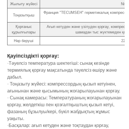
Жылыту жүйесі
NiCr
Франция "TECUMSEH" герметикалық компрессор
Тоңазытқыш
Қорғаныс
Ағып кетуден және үзілуден қорғау, компрес
құрылғылары
шамадан тыс жүктемеден қор
Нәр беруші
220В
Қауіпсіздікті қорғау:
·Тәуелсіз температура шектегіші: сынақ кезінде
термиялық қорғау мақсатында тәуелсіз өшіру және
дабыл.
· Тоңазыту жүйесі: компрессордың қызып кетуінен,
ағынынан және қысымының жоғарылауынан қорғау.
· Сынақ камерасы: Температураның жоғарылауынан
қорғау, желдеткіш пен қозғалтқыштың қызып кетуі,
фазаның бұзылуы/кері, бүкіл жабдықтың жұмыс
уақыты.
·Басқалар: ағып кетуден және тоқтаудан қорғау,