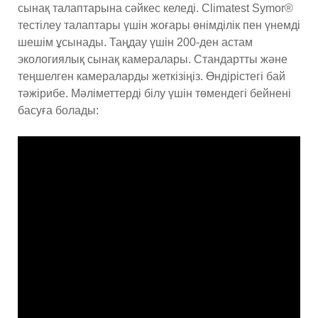
сынақ талаптарына сәйкес келеді. Climatest Symor®
тестілеу талаптары үшін жоғары өнімділік пен үнемді
шешім ұсынады. Таңдау үшін 200-ден астам
экологиялық сынақ камералары. Стандартты және
теңшелген камераларды жеткізіңіз. Өндірістегі бай
тәжірибе. Мәліметтерді білу үшін төмендегі бейнені
басуға болады: