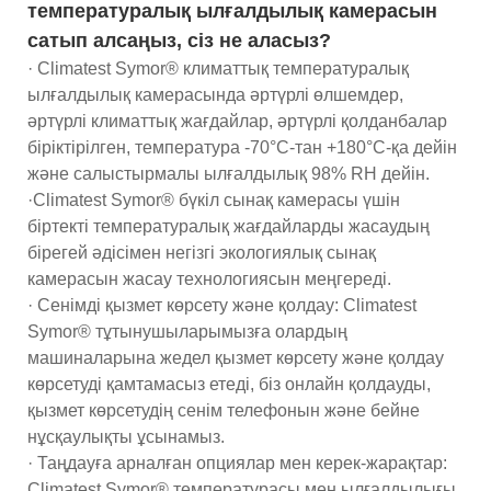
температуралық ылғалдылық камерасын
сатып алсаңыз, сіз не аласыз?
· Climatest Symor® климаттық температуралық
ылғалдылық камерасында әртүрлі өлшемдер,
әртүрлі климаттық жағдайлар, әртүрлі қолданбалар
біріктірілген, температура -70°C-тан +180°C-қа дейін
және салыстырмалы ылғалдылық 98% RH дейін.
·Climatest Symor® бүкіл сынақ камерасы үшін
біртекті температуралық жағдайларды жасаудың
бірегей әдісімен негізгі экологиялық сынақ
камерасын жасау технологиясын меңгереді.
· Сенімді қызмет көрсету және қолдау: Climatest
Symor® тұтынушыларымызға олардың
машиналарына жедел қызмет көрсету және қолдау
көрсетуді қамтамасыз етеді, біз онлайн қолдауды,
қызмет көрсетудің сенім телефонын және бейне
нұсқаулықты ұсынамыз.
· Таңдауға арналған опциялар мен керек-жарақтар:
Climatest Symor® температурасы мен ылғалдылығы