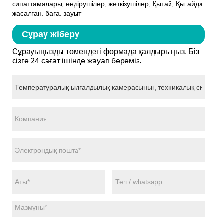
сипаттамалары, өндірушілер, жеткізушілер, Қытай, Қытайда
жасалған, баға, зауыт
Сұрау жіберу
Сұрауыңызды төмендегі формада қалдырыңыз. Біз
сізге 24 сағат ішінде жауап береміз.