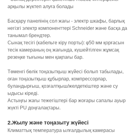
арқылы жүктеп алуға болады
Басқару панелінің сол жағы - электр шкафы, барлық
негізгі электр компоненттері Schneider және басқа да
танымал брендтер.
Сынақ тесігі (кабельге кіру порты): φ50 мм қорғасын
тесік камераның оң жағында, күшейтілген жұмсақ
резеңке тығыны мен қақпағы бар.
Төменгі бөлік тоңазытқыш жүйесі болып табылады,
оған тоңазытқыш құбырлар, компрессорлар,
буландырғыш, қозғалтқыш/желдеткіштер және су
ыдысы кіреді.
Астыңғы жағы тежегіштері бар жоғары сапалы ауыр
жүкті PU доңғалақтары.
2.Жылу және тоңазыту жүйесі
Климаттық температура ылғалдылық камерасы