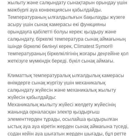
жылыту және салқындату сынақтарын орындау үшін
мәжбүрлі ауа конвекциясын қабылдайды.
Температураның ылғалдылығын бақылауды жүзеге
асыру үшін сынақ камерасы екі функцияны
орындауға қабілетті болуы керек: қыздыру және
салқындату, біркелкі температура сынақ аймағының
ішінде біркелкі бөлінуі керек, Climatest Symor®
температураның біркелкілігінің жоғары деңгейіне қол
жеткізуге мүмкіндік береді. бүкіл сынақ аймағы.
Климаттық температуралық ылғалдылық камерасы
өнімдерге сынақ жүргізу үшін механикалық
салқындату жүйесін және механикалық жылыту
жүйесін қабылдайды:
Механикалық жылыту жүйесі желдету жүйесінің
жанында орналасқан электр қыздырғыш
элементтерден тұрады, осылайша қыздырылған
ыстық ауа ауа кіретін жерден сынақ аймағына түседі,
содан кейін ауа шығатын жерден шығады, бұл ретте