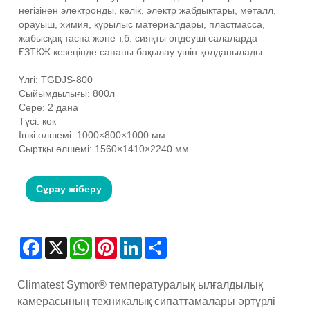
негізінен электронды, көлік, электр жабдықтары, металл,
орауыш, химия, құрылыс материалдары, пластмасса,
жабысқақ таспа және т.б. сияқты өңдеуші салаларда
ҒЗТКЖ кезеңінде сапаны бақылау үшін қолданылады.
Үлгі: TGDJS-800
Сыйымдылығы: 800л
Сөре: 2 дана
Түсі: көк
Ішкі өлшемі: 1000×800×1000 мм
Сыртқы өлшемі: 1560×1410×2240 мм
Сұрау жіберу
Facebook
X
WhatsApp
Pinterest
LinkedIn
Share
Climatest Symor® температуралық ылғалдылық
камерасының техникалық сипаттамалары әртүрлі