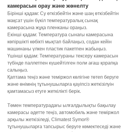
камерасын орау және жөнелту
Бірінші қадам: Су өткізбейтін және шаң өткізбейтін
мақсат үшін бүкіл температуралық сынақ
камерасына жұқа пленканы ораңыз.
Екінші қадам: Температура сынағы камерасына
көпіршікті көбікті мықтап байлаңыз, содан кейін
машинаны үлкен пластик пакетпен жабыңыз.
Үшінші қадам: Температураны тексеру камерасын
түбінде паллетпен күшейтілген поли ағаш қорапқа
салыңыз.
Қаптама теңіз және теміржол көлігіне төтеп беруге
және өнімнің тұтынушыларға қауіпсіз жеткізілуін
қамтамасыз етуге жеткілікті берік.
Төмен температурадағы ылғалдылықты бақылау
камерасы әдетте теңіз, автомобиль және теміржол
арқылы жеткізіледі, Climatest Symor®
тұтынушыларға тапсырыс беруге көмектеседі және