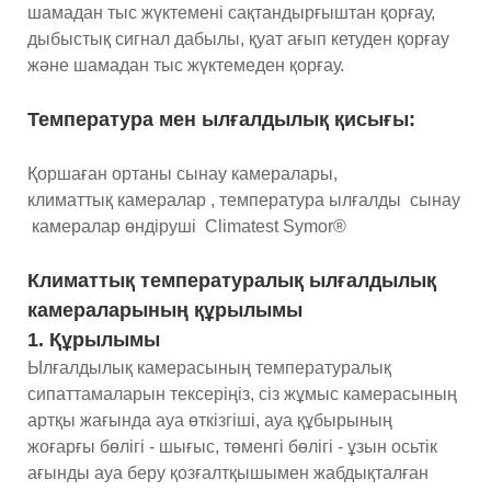
шамадан тыс жүктемені сақтандырғыштан қорғау,
дыбыстық сигнал дабылы, қуат ағып кетуден қорғау
және шамадан тыс жүктемеден қорғау.
Температура мен ылғалдылық қисығы:
Қоршаған ортаны сынау камералары,
климаттық камералар , температура ылғалды сынау
камералар өндіруші Climatest Symor®
Климаттық температуралық ылғалдылық
камераларының құрылымы
1. Құрылымы
Ылғалдылық камерасының температуралық
сипаттамаларын тексеріңіз, сіз жұмыс камерасының
артқы жағында ауа өткізгіші, ауа құбырының
жоғарғы бөлігі - шығыс, төменгі бөлігі - ұзын осьтік
ағынды ауа беру қозғалтқышымен жабдықталған