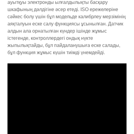
ауытқуы электронды ылғалдылықты басқару
шкафының дәлдігіне әсер етеді. ISO ережелеріне
сәйкес болу үшін бұл модельде калибрлеу мерзімінің
аяқталуын еске салу функциясы ұсынылған. Датчик
алдын ала орнатылған күндер ішінде жұмыс
істегенде, контроллердегі ондық нүкте
жыпылықтайды, бұл пайдаланушыға еске салады,
бұл функция жұмыс күшін тиімді үнемдейді.