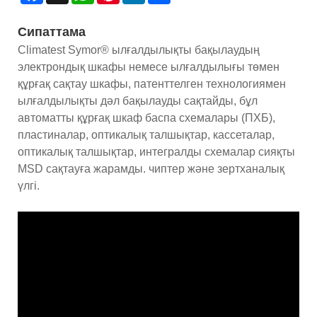
Сипаттама
Climatest Symor® ылғалдылықты бақылаудың
электрондық шкафы немесе ылғалдылығы төмен
құрғақ сақтау шкафы, патенттелген технологиямен
ылғалдылықты дәл бақылауды сақтайды, бұл
автоматты құрғақ шкаф баспа схемалары (ПХБ),
пластиналар, оптикалық талшықтар, кассеталар,
оптикалық талшықтар, интегралды схемалар сияқты
MSD сақтауға жарамды. чиптер және зертханалық
үлгі.