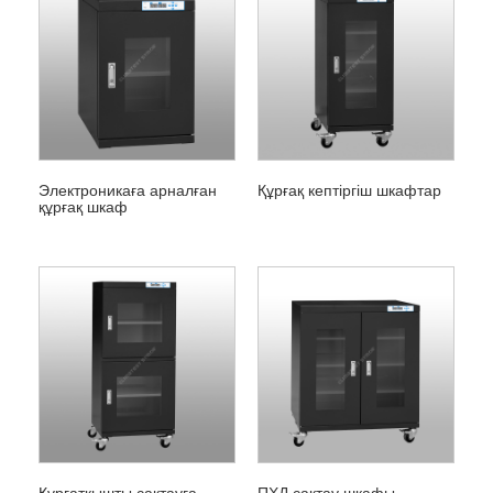
Электроникаға арналған
Құрғақ кептіргіш шкафтар
құрғақ шкаф
Құрғатқышты сақтауға
ПХД сақтау шкафы