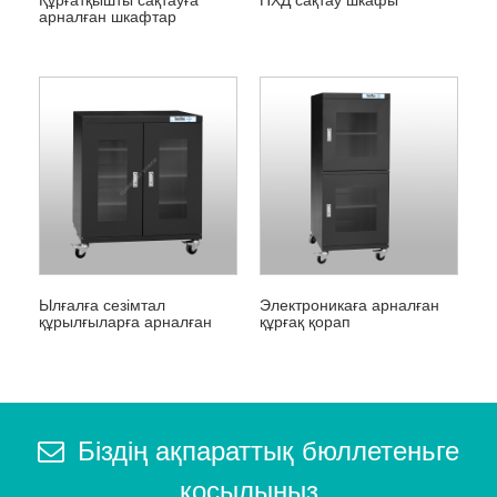
арналған шкафтар
Ылғалға сезімтал
Электроникаға арналған
құрылғыларға арналған
құрғақ қорап
құрғақ шкаф
Біздің ақпараттық бюллетеньге
қосылыңыз