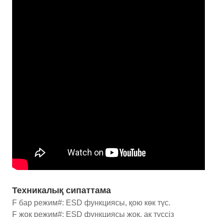
Техникалық сипаттама
F бар режим#: ESD функциясы, қою көк түс.
F жоқ режим#: ESD функциясы жоқ, ақ түссіз