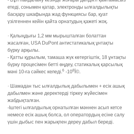
етеді, сонымен қатар, электронды ылғалдылықты
басқару шкафында жад функциясы бар, қуат
үзілгеннен кейін қайта орнатудың қажеті жоқ.
· Қалыңдығы 1,2 мм мырышталған болаттан
жасалған, USA DuPont антистатикалық ұнтақты
бүрку арқылы.
- Қатты құрылым, тамаша жүк көтергіштік, 18 ұнтақты
бүрку процесімен бетті өңдеу, статикалық қарсылық
6
8
мәні 10-ға сәйкес келеді.
-10
Î©.
· Шамадан тыс ылғалдылық дабылымен + есік ашық
дабылмен және деректерді тіркеу жүйесімен
жабдықталған.
-Іштегі ылғалдылық орнатылған мәннен асып кетсе
немесе есік ашық болса, ол оператордың есіне салу
үшін дыбыс пен жарықпен дереу дабыл береді.