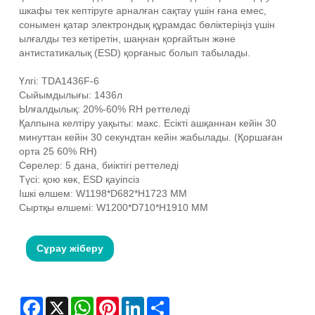
шкафы тек кептіруге арналған сақтау үшін ғана емес,
сонымен қатар электрондық құрамдас бөліктеріңіз үшін
ылғалды тез кетіретін, шаңнан қорғайтын және
антистатикалық (ESD) қорғаныс болып табылады.
Үлгі: TDA1436F-6
Сыйымдылығы: 1436л
Ылғалдылық: 20%-60% RH реттеледі
Қалпына келтіру уақыты: макс. Есікті ашқаннан кейін 30
минуттан кейін 30 секундтан кейін жабылады. (Қоршаған
орта 25 60% RH)
Сөрелер: 5 дана, биіктігі реттеледі
Түсі: қою көк, ESD қауіпсіз
Ішкі өлшем: W1198*D682*H1723 MM
Сыртқы өлшемі: W1200*D710*H1910 MM
Сұрау жіберу
Facebook
X
WhatsApp
Pinterest
LinkedIn
Share