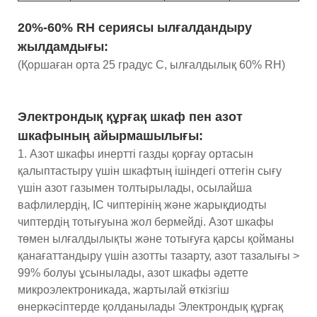
20%-60% RH сериясы ылғалдандыру
жылдамдығы:
(Қоршаған орта 25 градус C, ылғалдылық 60% RH)
Электрондық құрғақ шкаф пен азот
шкафының айырмашылығы:
1. Азот шкафы инертті газды қорғау ортасын
қалыптастыру үшін шкафтың ішіндегі оттегін сығу
үшін азот газымен толтырылады, осылайша
вафлилердің, IC чиптерінің және жарықдиодты
чиптердің тотығуына жол бермейді. Азот шкафы
төмен ылғалдылықты және тотығуға қарсы қойманы
қанағаттандыру үшін азотты тазарту, азот тазалығы >
99% болуы ұсынылады, азот шкафы әдетте
микроэлектроникада, жартылай өткізгіш
өнеркәсіптерде қолданылады Электрондық құрғақ