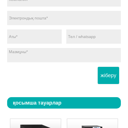
жіберу
қосымша тауарлар