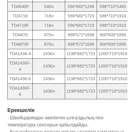
TDA540F
540л
596*682*1298
598*710*1465
TDA718
718л
596*682*1723
598*710*1910
TDA718F
718л
596*682*1723
598*710*1910
TDA870
870л
898*572*1698
900*600*1890
TDA870F
870л
898*572*1698
900*600*1890
TDA1436-4
1436л
1198*682*1723
1200*710*1910
TDA1436F-
1436л
1198*682*1723
1200*710*1910
4
TDA1436-6
1436л
1198*682*1723
1200*710*1910
TDA1436F-
1436л
1198*682*1723
1200*710*1910
6
Ерекшелік
· Швейцариядан әкелінген ылғалдылық пен
температура сенсорын қабылдайды.
- Бұл пайдалану кезінде жоғары дәлдікті қамтамасыз