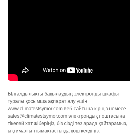
Ылғалдылықты бақылаудың электронды шкафы
туралы қосымша ақпарат алу үшін
www.climatestsymor.com веб-сайтына кіріңіз немесе
sales@climatestsymor.com электрондық поштасына
тікелей хат жіберіңіз, біз сізді тез арада қайтарамыз,
ықтимал ынтымақтастыққа қош келдіңіз.