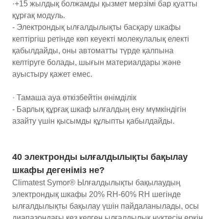
·+15 жылдық болжамды қызмет мерзімі бар қуатты
құрғақ модуль.
- Электрондық ылғалдылықты басқару шкафы
кептіргіш ретінде көп кеуекті молекулалық електі
қабылдайды, оны автоматты түрде қалпына
келтіруге болады, шығын материалдары және
ауыстыру қажет емес.
· Тамаша ауа өткізбейтін өнімділік
- Барлық құрғақ шкаф ылғалдың ену мүмкіндігін
азайту үшін қысымды құлыпты қабылдайды.
40 электронды ылғалдылықты бақылау
шкафы дегеніміз не?
Climatest Symor® Ылғалдылықты бақылаудың
электрондық шкафы 20% RH-60% RH шегінде
ылғалдылықты бақылау үшін пайдаланылады, осы
диапазондағы кез келген ылғалдылық нүктесін еркін