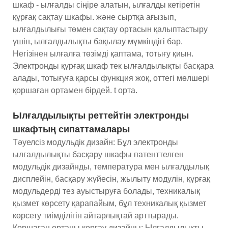
шкаф - ылғалды сіңіре алатын, ылғалды кетіретін
құрғақ сақтау шкафы. және сыртқа ағызып,
ылғалдылығы төмен сақтау ортасын қалыптастыру
үшін, ылғалдылықты бақылау мүмкіндігі бар.
Негізінен ылғалға төзімді қаптама, тотығу қиын.
Электронды құрғақ шкаф тек ылғалдылықты басқара
алады, тотығуға қарсы функция жоқ, оттегі мөлшері
қоршаған ортамен бірдей. t орта.
Ылғалдылықты реттейтін электронды
шкафтың сипаттамалары
Тәуелсіз модульдік дизайн: Бұл электронды
ылғалдылықты басқару шкафы патенттелген
модульдік дизайнды, температура мен ылғалдылық
дисплейін, басқару жүйесін, жылыту модулін, құрғақ
модульдерді тез ауыстыруға болады, техникалық
қызмет көрсету қарапайым, бұл техникалық қызмет
көрсету тиімділігін айтарлықтай арттырады.
Қоршаған ортаны қорғау дизайны: Ылғалдылықты