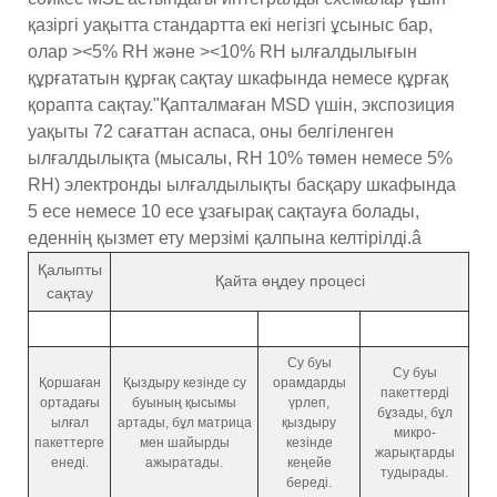
қазіргі уақытта стандартта екі негізгі ұсыныс бар,
олар ><5% RH және ><10% RH ылғалдылығын
құрғататын құрғақ сақтау шкафында немесе құрғақ
қорапта сақтау."Қапталмаған MSD үшін, экспозиция
уақыты 72 сағаттан аспаса, оны белгіленген
ылғалдылықта (мысалы, RH 10% төмен немесе 5%
RH) электронды ылғалдылықты басқару шкафында
5 есе немесе 10 есе ұзағырақ сақтауға болады,
еденнің қызмет ету мерзімі қалпына келтірілді.â
Қалыпты
Қайта өңдеу процесі
сақтау
Су буы
Су буы
Қоршаған
Қыздыру кезінде су
орамдарды
пакеттерді
ортадағы
буының қысымы
үрлеп,
бұзады, бұл
ылғал
артады, бұл матрица
қыздыру
микро-
пакеттерге
мен шайырды
кезінде
жарықтарды
енеді.
ажыратады.
кеңейе
тудырады.
береді.