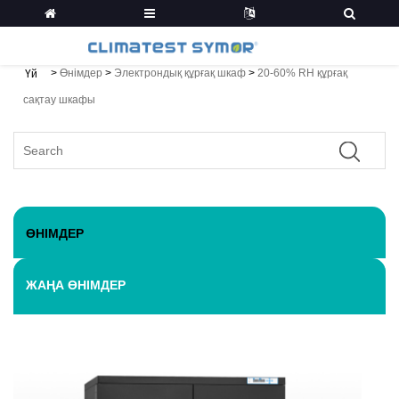
>
Өнімдер
>
Электрондық құрғақ шкаф
>
20-60% RH құрғақ
Үй
сақтау шкафы
ӨНІМДЕР
ЖАҢА ӨНІМДЕР