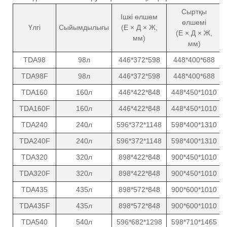
Сыртқы
Ішкі өлшем
өлшемі
Үлгі
Сыйымдылығы
(Е × Д × Ж,
(Е × Д × Ж,
мм)
мм)
TDA98
98л
446*372*598
448*400*688
TDA98F
98л
446*372*598
448*400*688
TDA160
160л
446*422*848
448*450*1010
TDA160F
160л
446*422*848
448*450*1010
TDA240
240л
596*372*1148
598*400*1310
TDA240F
240л
596*372*1148
598*400*1310
TDA320
320л
898*422*848
900*450*1010
TDA320F
320л
898*422*848
900*450*1010
TDA435
435л
898*572*848
900*600*1010
TDA435F
435л
898*572*848
900*600*1010
TDA540
540л
596*682*1298
598*710*1465