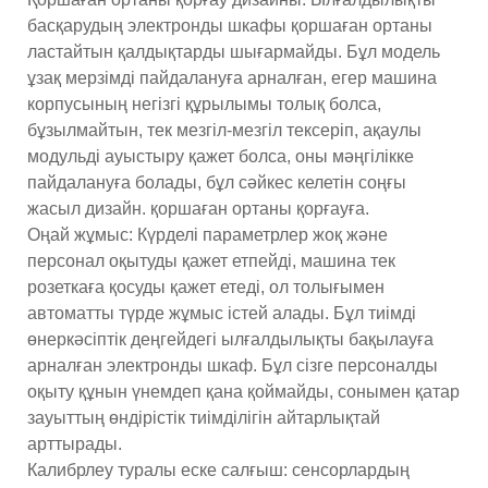
басқарудың электронды шкафы қоршаған ортаны
ластайтын қалдықтарды шығармайды. Бұл модель
ұзақ мерзімді пайдалануға арналған, егер машина
корпусының негізгі құрылымы толық болса,
бұзылмайтын, тек мезгіл-мезгіл тексеріп, ақаулы
модульді ауыстыру қажет болса, оны мәңгілікке
пайдалануға болады, бұл сәйкес келетін соңғы
жасыл дизайн. қоршаған ортаны қорғауға.
Оңай жұмыс: Күрделі параметрлер жоқ және
персонал оқытуды қажет етпейді, машина тек
розеткаға қосуды қажет етеді, ол толығымен
автоматты түрде жұмыс істей алады. Бұл тиімді
өнеркәсіптік деңгейдегі ылғалдылықты бақылауға
арналған электронды шкаф. Бұл сізге персоналды
оқыту құнын үнемдеп қана қоймайды, сонымен қатар
зауыттың өндірістік тиімділігін айтарлықтай
арттырады.
Калибрлеу туралы еске салғыш: сенсорлардың