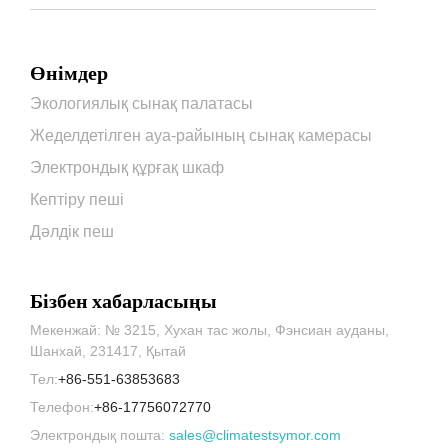
Өнімдер
Экологиялық сынақ палатасы
Жеделдетілген ауа-райының сынақ камерасы
Электрондық құрғақ шкаф
Кептіру пеші
Дәлдік пеш
Бізбен хабарласыңы
Мекенжай: № 3215, Хухан тас жолы, Фэнсиан ауданы,
Шанхай, 231417, Қытай
Тел:
+86-551-63853683
Телефон:
+86-17756072770
Электрондық пошта:
sales@climatestsymor.com