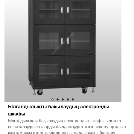
Ылғалдылықты бақылаудың электронды
шкафы
Ылғалдылықты бақылаудың электрондық шкафы ылғалға
сезімтал құрылғыларды жылдам құрғататын сақтау ортасын
қамтамасыз етеді, электронды ылғалдылықты басқару