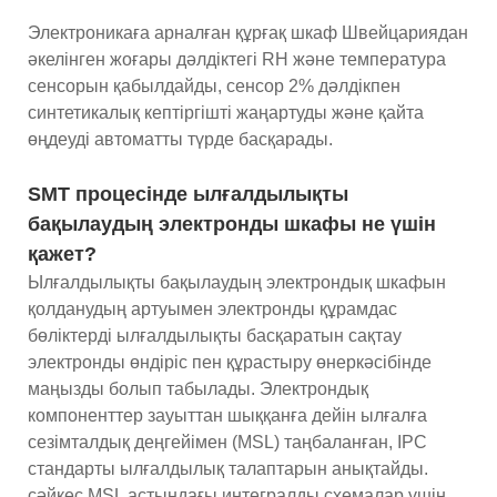
Электроникаға арналған құрғақ шкаф Швейцариядан
әкелінген жоғары дәлдіктегі RH және температура
сенсорын қабылдайды, сенсор 2% дәлдікпен
синтетикалық кептіргішті жаңартуды және қайта
өңдеуді автоматты түрде басқарады.
SMT процесінде ылғалдылықты
бақылаудың электронды шкафы не үшін
қажет?
Ылғалдылықты бақылаудың электрондық шкафын
қолданудың артуымен электронды құрамдас
бөліктерді ылғалдылықты басқаратын сақтау
электронды өндіріс пен құрастыру өнеркәсібінде
маңызды болып табылады. Электрондық
компоненттер зауыттан шыққанға дейін ылғалға
сезімталдық деңгейімен (MSL) таңбаланған, IPC
стандарты ылғалдылық талаптарын анықтайды.
сәйкес MSL астындағы интегралды схемалар үшін